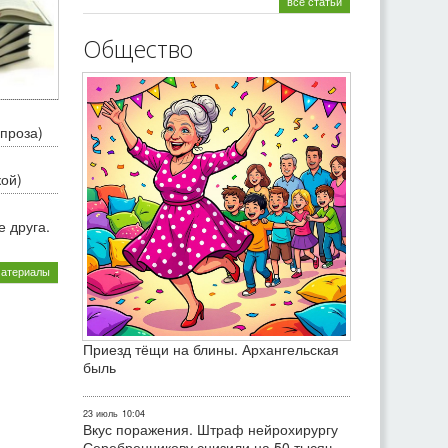
все статьи
Общество
проза)
кой)
 друга.
материалы
Приезд тёщи на блины. Архангельская
быль
23 июль
10:04
Вкус поражения. Штраф нейрохирургу
Серебренникову снизили на 50 тысяч