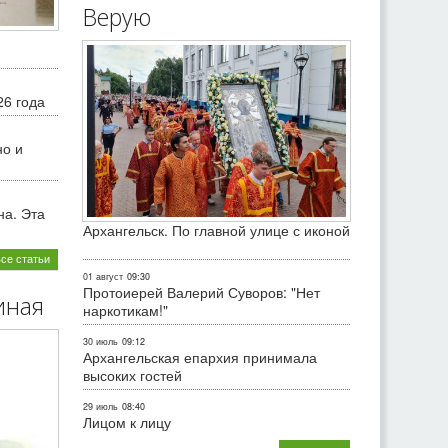
Верую
26 года
но и
на. Эта
Архангельск. По главной улице с иконой
все статьи
01 август
09:30
Протоиерей Валерий Суворов: "Нет
иная
наркотикам!"
30 июль
09:12
Архангельская епархия принимала
высоких гостей
29 июль
08:40
Лицом к лицу