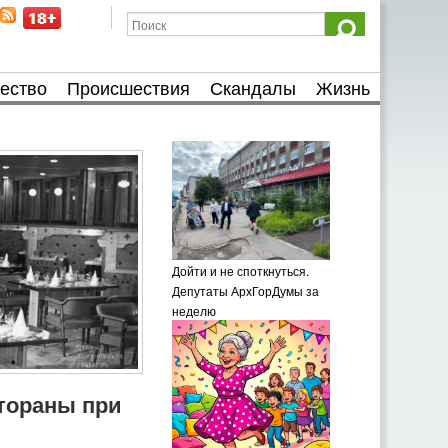
ество
Происшествия
Скандалы
Жизнь
Дойти и не споткнуться.
Депутаты АрхГорДумы за
неделю
тораны при