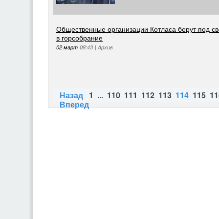
Общественные организации Котласа берут под св
в горсобрание
02 март
08:43
|
Архив
Назад
1
...
110
111
112
113
114
115
11
Вперед