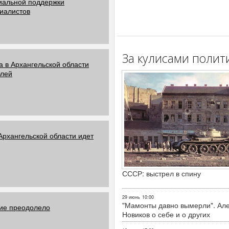
циальной поддержки
иалистов
За кулисами полит
а в Архангельской области
блей
Архангельской области идет
СССР: выстрел в спину
29 июнь
10:00
"Мамонты давно вымерли". Ал
ние преодолело
Новиков о себе и о других