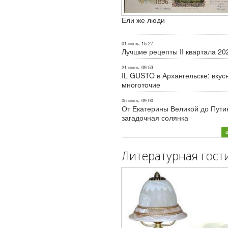
Ели же люди
01 июль
15:27
Лучшие рецепты II квартала 20
21 июнь
09:53
IL GUSTO в Архангельске: вкус
многоточие
05 июнь
09:00
От Екатерины Великой до Пути
загадочная солянка
Литературная гост