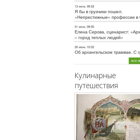
13 июль
09:33
Я бы в грузчики пошел.
«Непрестижные» профессии в
01 июль
09:00
Елена Серова, сценарист: «Ар
– город теплых людей»
26 июнь
10:02
Об архангельском трамвае. С 
все 
Кулинарные
путешествия