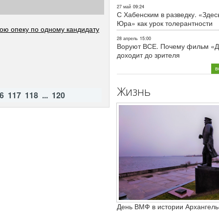
27 май
09:24
С Хабенским в разведку. «Здес
Юра» как урок толерантности
ою опеку по одному кандидату
28 апрель
15:00
Воруют ВСЕ. Почему фильм «Д
доходит до зрителя
в
Жизнь
6
117
118
...
120
День ВМФ в истории Архангель