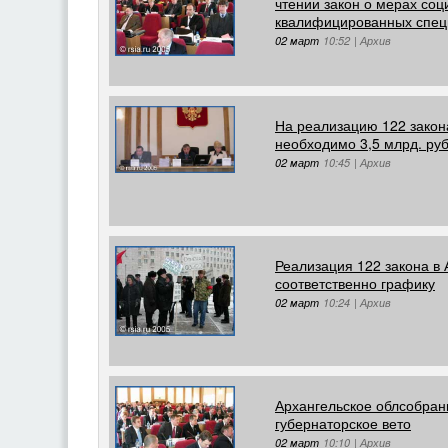
чтении закон о мерах со
квалифицированных спец
02 март
10:52
|
Архив
На реализацию 122 закон
необходимо 3,5 млрд. ру
02 март
10:45
|
Архив
Реализация 122 закона в 
соответственно графику
02 март
10:24
|
Архив
Архангельское облсобра
губернаторское вето
02 март
10:10
|
Архив