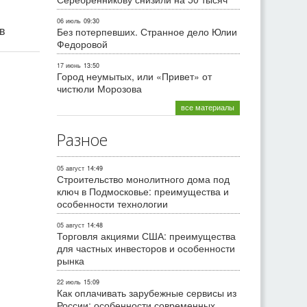
06 июль
09:30
ив
Без потерпевших. Странное дело Юлии
Федоровой
17 июнь
13:50
Город неумытых, или «Привет» от
чистюли Морозова
все материалы
Разное
05 август
14:49
Строительство монолитного дома под
ключ в Подмосковье: преимущества и
особенности технологии
05 август
14:48
Торговля акциями США: преимущества
для частных инвесторов и особенности
рынка
22 июль
15:09
Как оплачивать зарубежные сервисы из
России: особенности современных