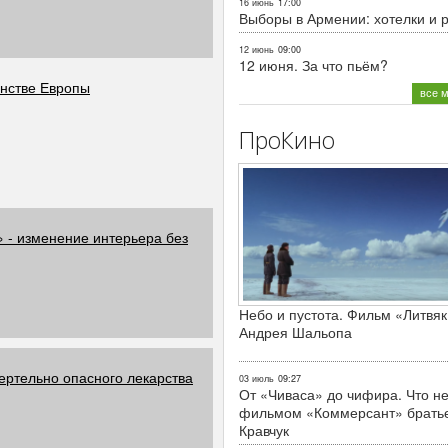
16 июнь
17:00
Выборы в Армении: хотелки и 
12 июнь
09:00
12 июня. За что пьём?
енстве Европы
все 
ПроКино
 - изменение интерьера без
Небо и пустота. Фильм «Литвяк
Андрея Шальопа
ртельно опасного лекарства
03 июль
09:27
От «Чиваса» до чифира. Что не
фильмом «Коммерсант» брать
Кравчук