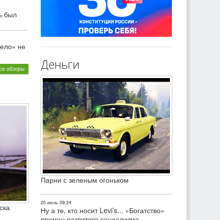
ь был
ело» не
Деньги
се обзоры
Парни с зеленым огоньком
20 июль
09:24
ска
Ну а те, кто носит Levi’s... «Богатство»
времен развитого социализма