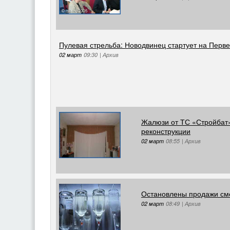
Пулевая стрельба: Новодвинец стартует на Перв
02 март
09:30
|
Архив
Жалюзи от ТС «Стройбат»
реконструкции
02 март
08:55
|
Архив
Остановлены продажи сме
02 март
08:49
|
Архив