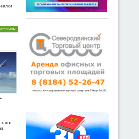
реалки
материалы
»
 так с
ев