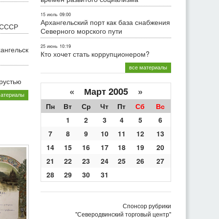
15 июль
09:00
Архангельский порт как база снабжения
 СССР
Северного морского пути
25 июнь
10:19
хангельск
Кто хочет стать коррупционером?
все материалы
грустью
«
Март 2005
»
материалы
Пн
Вт
Ср
Чт
Пт
Сб
Вс
1
2
3
4
5
6
7
8
9
10
11
12
13
14
15
16
17
18
19
20
21
22
23
24
25
26
27
28
29
30
31
Спонсор рубрики
"Северодвинский торговый центр"