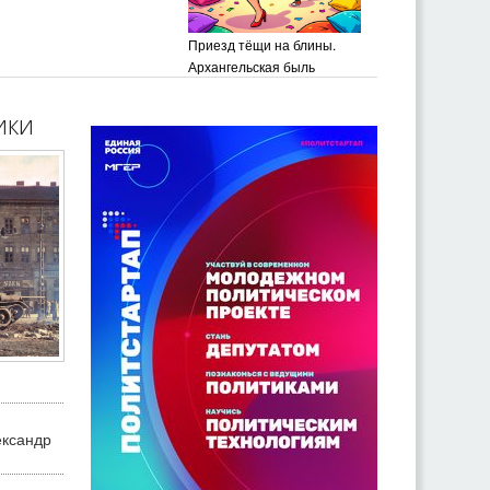
Приезд тёщи на блины.
Архангельская быль
ики
ександр