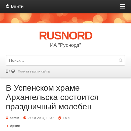
Войти
RUSNORD
ИА "Руснорд"
Полная версия сайта
В Успенском храме
Архангельска состоится
праздничный молебен
admin
27-08-2004, 19:37
1 809
Архив