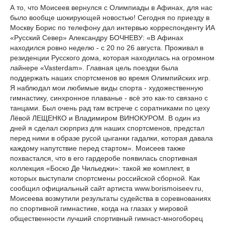
А то, что Моисеев вернулся с Олимпиады в Афинах, для нас
было вообще шокирующей новостью! Сегодня по приезду в
Москву Борис по телефону дал интервью корреспонденту ИА
«Русский Север» Александру БОЧНЕВУ: «В Афинах
находился ровно неделю - с 20 по 26 августа. Проживал в
резиденции Русского дома, которая находилась на огромном
лайнере «Vasterdam». Главная цель поездки была
поддержать наших спортсменов во время Олимпийских игр.
Я наблюдал мои любимые виды спорта - художественную
гимнастику, синхронное плаванье - всё это как-то связано с
танцами. Был очень рад там встрече с соратниками по цеху
Лёвой ЛЕЩЕНКО и Владимиром ВИНОКУРОМ. В один из
дней я сделал сюрприз для наших спортсменов, предстал
перед ними в образе русой цыганки гадалки, которая давала
каждому напутствие перед стартом». Моисеев также
похвастался, что в его гардеробе появилась спортивная
коллекция «Боско Де Чильеджи»: такой же комплект, в
которых выступали спортсмены российской сборной. Как
сообщил официальный сайт артиста www.borismoiseev.ru,
Моисеева возмутили результаты судейства в соревнованиях
по спортивной гимнастике, когда на глазах у мировой
общественности лучший спортивный гимнаст-многоборец