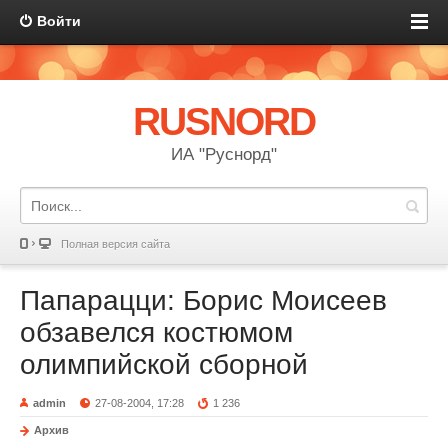
Войти
RUSNORD
ИА "Руснорд"
Полная версия сайта
Папарацци: Борис Моисеев
обзавелся костюмом
олимпийской сборной
admin
27-08-2004, 17:28
1 236
Архив