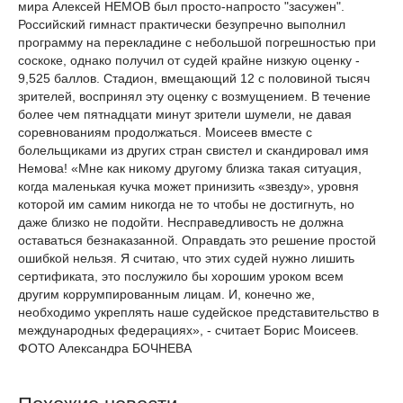
мира Алексей НЕМОВ был просто-напросто "засужен".
Российский гимнаст практически безупречно выполнил
программу на перекладине с небольшой погрешностью при
соскоке, однако получил от судей крайне низкую оценку -
9,525 баллов. Стадион, вмещающий 12 с половиной тысяч
зрителей, воспринял эту оценку с возмущением. В течение
более чем пятнадцати минут зрители шумели, не давая
соревнованиям продолжаться. Моисеев вместе с
болельщиками из других стран свистел и скандировал имя
Немова! «Мне как никому другому близка такая ситуация,
когда маленькая кучка может принизить «звезду», уровня
которой им самим никогда не то чтобы не достигнуть, но
даже близко не подойти. Несправедливость не должна
оставаться безнаказанной. Оправдать это решение простой
ошибкой нельзя. Я считаю, что этих судей нужно лишить
сертификата, это послужило бы хорошим уроком всем
другим коррумпированным лицам. И, конечно же,
необходимо укреплять наше судейское представительство в
международных федерациях», - считает Борис Моисеев.
ФОТО Александра БОЧНЕВА