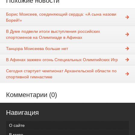
Похожие новости
Борис Моисеев, соединяющий сердца: «А сына назови
Борей!»
В Думе подвели итоги выступления российских
спортсменов на Олимпиаде в Афинах
Танцора Моисеева больше нет
В Афинах зажжен огонь Специальных Олимпийских Игр
Сегодня стартует чемпионат Архангельской области по
спортивной гимнастике
Комментарии (0)
Навигация
О сайте
В мире