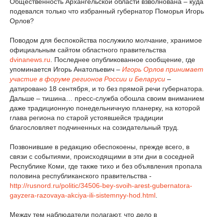
Общественность Архангельской области взволнована – куда
подевался только что избранный губернатор Поморья Игорь
Орлов?
Поводом для беспокойства послужило молчание, хранимое
официальным сайтом областного правительства
dvinanews.ru
. Последнее опубликованное сообщение, где
упоминается Игорь Анатольевич –
Игорь Орлов принимает
участие в форуме регионов России и Беларуси
–
датировано 18 сентября, и то без прямой речи губернатора.
Дальше – тишина… пресс-служба обошла своим вниманием
даже традиционную понедельничную планерку, на которой
глава региона по старой устоявшейся традиции
благословляет подчиненных на созидательный труд.
Позвонившие в редакцию обеспокоены, прежде всего, в
связи с событиями, происходящими в эти дни в соседней
Республике Коми, где также тихо и без объявления пропала
половина республиканского правительства -
http://rusnord.ru/politic/34506-bey-svoih-arest-gubernatora-
gayzera-razovaya-akciya-ili-sistemnyy-hod.html
.
Между тем наблюдатели полагают, что дело в