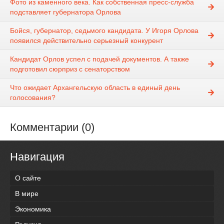
Фото из каменного века. Как собственная пресс-служба
подставляет губернатора Орлова
Бойся, губернатор, седьмого кандидата. У Игоря Орлова
появился действительно серьезный конкурент
Кандидат Орлов успел с подачей документов. А также
подготовил сюрприз c сенаторством
Что ожидает Архангельскую область в единый день
голосования?
Комментарии (0)
Навигация
О сайте
В мире
Экономика