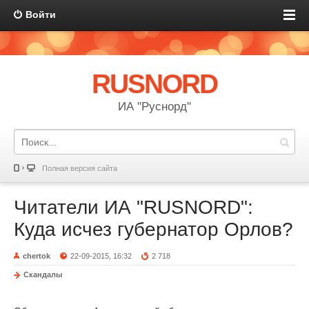
Войти
RUSNORD
ИА "Руснорд"
Полная версия сайта
Читатели ИА "RUSNORD":
Куда исчез губернатор Орлов?
chertok
22-09-2015, 16:32
2 718
Скандалы