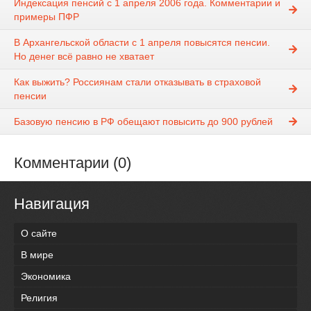
Индексация пенсий с 1 апреля 2006 года. Комментарии и
примеры ПФР
В Архангельской области с 1 апреля повысятся пенсии.
Но денег всё равно не хватает
Как выжить? Россиянам стали отказывать в страховой
пенсии
Базовую пенсию в РФ обещают повысить до 900 рублей
Комментарии (0)
Навигация
О сайте
В мире
Экономика
Религия