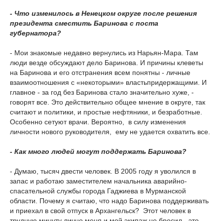
- Что изменилось в Ненецком округе после решения
президента сместить Баринова с поста
губернатора?
- Мои знакомые недавно вернулись из Нарьян-Мара. Там
люди везде обсуждают дело Баринова. И причины клеветы
на Баринова и его отстранения всем понятны - личные
взаимоотношения с «некоторыми» властьпридержащими. И
главное - за год без Баринова стало значительно хуже, -
говорят все. Это действительно общее мнение в округе, так
считают и политики, и простые нефтяники, и безработные.
Особенно сетуют врачи. Вероятно, в силу изменения
личности нового руководителя, ему не удается охватить все.
- Как много людей могут поддержать Баринова?
- Думаю, тысяч двести человек. В 2005 году я уволился в
запас и работаю заместителем начальника аварийно-
спасательной службы города Гаджиева в Мурманской
области. Почему я считаю, что надо Баринова поддерживать
и приехал в свой отпуск в Архангельск? Этот человек в
трудную минуту лично меня и мой экипаж не бросил - это