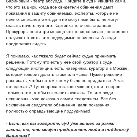
Бариновым - театр абсурда. Придите в суд и увидите сами,
что это за цирк, когда все свидетели обвинения дают
показания в защиту обвиняемых, эксперты, которые не
являются экспертами, да и не могут ими быть, не могут
сказать ничего путного. Картинка-то очень странная.
Прокуроры почти три месяца что-то спрашивают, постоянно
получают ответы, что подсудимые невиновны. А люди
продолжают сидеть.
Я понимаю, как тяжело будет сейчас судье принимать
решение. Потому что есть у нее свой куратор в суде
следующей инстанции, есть, наверняка, куратор и в Москве,
который говорит делать «так» или «сяк». Нужно решение
расписать, чтобы потом к нему было не придраться. А как
это сделать? Тут вопроса о законе уже нет, стоит вопрос
только о том, чтобы выполнить «заказ». То, что люди
невиновны - уже доказано самим следствием. Все без
исключения свидетели обвинения дали показания,
полностью оправдывающие подсудимых!
- Если, как вы говорите, суд уже вышел за рамки
закона, то, что могут предпринять люди в поддержку
Баринова?