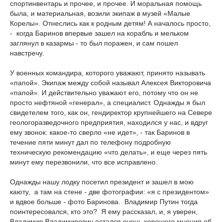
спортинвентарь и прочее, и прочее. И моральная помощь
была, и материальная, возили экипаж в музей «Малые
Корелы». Отнеслись как к родным детям! А началось просто,
- когда Баринов впервые зашел на корабль и мельком
заглянул в казармы - то был поражен, и сам пошел
навстречу.
У военных командира, которого уважают, принято называть
«папой». Экипаж между собой называл Алексея Викторовича
«папой». И действительно уважают его, потому что он не
просто нефтяной «генерал», а специалист. Однажды я был
свидетелем того, как он, гендиректор крупнейшего на Севере
геологоразведочного предприятия, находился у нас, и вдруг
ему звонок: какое-то сверло «не идет», - так Баринов в
течение пяти минут дал по телефону подробную
техническую рекомендацию «что делать», и еще через пять
минут ему перезвонили, что все исправлено.
Однажды нашу лодку посетил президент и зашел в мою
каюту, а там на стене - две фотографии: «я с президентом»
и вдвое больше - фото Баринова. Владимир Путин тогда
поинтересовался, кто это? Я ему рассказал, и, я уверен,
Владимир Владимирович остался очень хорошего мнения об