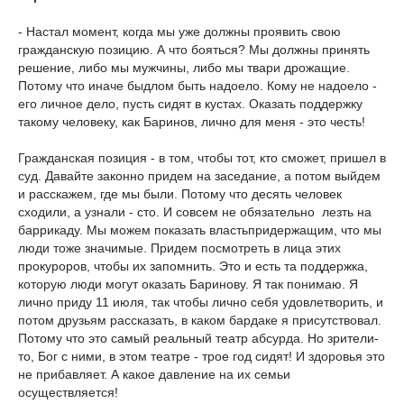
- Настал момент, когда мы уже должны проявить свою
гражданскую позицию. А что бояться? Мы должны принять
решение, либо мы мужчины, либо мы твари дрожащие.
Потому что иначе быдлом быть надоело. Кому не надоело -
его личное дело, пусть сидят в кустах. Оказать поддержку
такому человеку, как Баринов, лично для меня - это честь!
Гражданская позиция - в том, чтобы тот, кто сможет, пришел в
суд. Давайте законно придем на заседание, а потом выйдем
и расскажем, где мы были. Потому что десять человек
сходили, а узнали - сто. И совсем не обязательно лезть на
баррикаду. Мы можем показать властьпридержащим, что мы
люди тоже значимые. Придем посмотреть в лица этих
прокуроров, чтобы их запомнить. Это и есть та поддержка,
которую люди могут оказать Баринову. Я так понимаю. Я
лично приду 11 июля, так чтобы лично себя удовлетворить, и
потом друзьям рассказать, в каком бардаке я присутствовал.
Потому что это самый реальный театр абсурда. Но зрители-
то, Бог с ними, в этом театре - трое год сидят! И здоровья это
не прибавляет. А какое давление на их семьи
осуществляется!