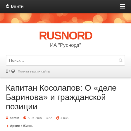
Войти
RUSNORD
ИА "Руснорд"
Полная версия сайта
Капитан Косолапов: О «деле
Баринова» и гражданской
позиции
admin
5-07-2007, 13:32
4 036
Архив
/
Жизнь