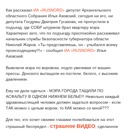
Как рассказал
ИА «RUSNORD»
депутат Архангельского
областного Собрания Илья Азовский, сегодня ни его, ни
депутата Госдумы Дмитрия Гусакова, не пропустили в
подъезд, где СОБР штурмом брал квартиру мэра.
Характерно зато, что по подъезду преспокойно расхаживал
начальник службы безопасности губернатора области
Николай Жаров. «Ты представляешь, он - улыбался всему
происходящему!!!» - сообщил
ИА «RUSNORD»
Илья
Азовский.
Вывозили мэра по воровски, подло увиливая от машин
прессы. Донского вытащили из постели, белого, с высоким
давлением.
Ему не дали одеться - МЭРА ГОРОДА ТАЩИЛИ ПО
АСФАЛЬТУ В ОДНОМ НИЖНЕМ БЕЛЬЕ!!! Невольно каждый
здравомыслящий человек должен задаться вопросом - если
ТАК можно с целым мэром, то КАК можно со мной???
Для тех, кто хочет своими глазами полюбоваться на этот
страшное ВИДЕО
страшный беспредел -
, сделанное