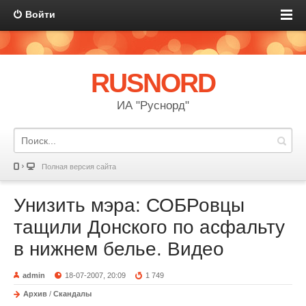
Войти
RUSNORD
ИА "Руснорд"
Полная версия сайта
Унизить мэра: СОБРовцы
тащили Донского по асфальту
в нижнем белье. Видео
admin
18-07-2007, 20:09
1 749
Архив
/
Скандалы