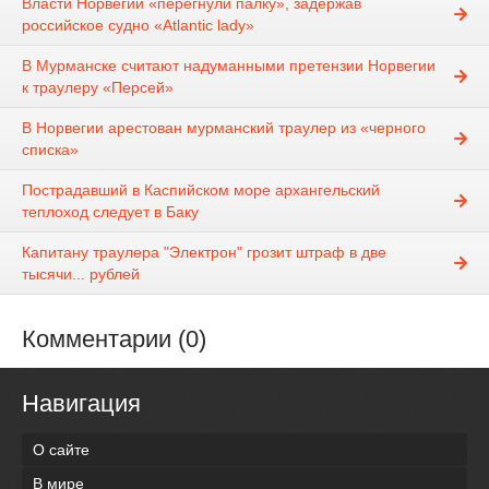
Власти Норвегии «перегнули палку», задержав
российское судно «Atlantiс lady»
В Мурманске считают надуманными претензии Норвегии
к траулеру «Персей»
В Норвегии арестован мурманский траулер из «черного
списка»
Пострадавший в Каспийском море архангельский
теплоход следует в Баку
Капитану траулера "Электрон" грозит штраф в две
тысячи... рублей
Комментарии (0)
Навигация
О сайте
В мире