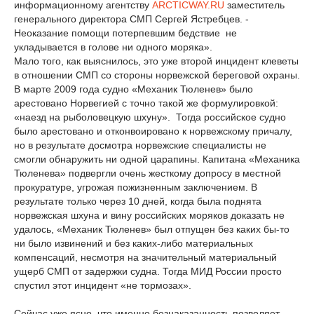
информационному агентству
ARCTICWAY.RU
заместитель
генерального директора СМП Сергей Ястребцев. -
Неоказание помощи потерпевшим бедствие не
укладывается в голове ни одного моряка».
Мало того, как выяснилось, это уже второй инцидент клеветы
в отношении СМП со стороны норвежской береговой охраны.
В марте 2009 года судно «Механик Тюленев» было
арестовано Норвегией с точно такой же формулировкой:
«наезд на рыболовецкую шхуну». Тогда российское судно
было арестовано и отконвоировано к норвежскому причалу,
но в результате досмотра норвежские специалисты не
смогли обнаружить ни одной царапины. Капитана «Механика
Тюленева» подвергли очень жесткому допросу в местной
прокуратуре, угрожая пожизненным заключением. В
результате только через 10 дней, когда была поднята
норвежская шхуна и вину российских моряков доказать не
удалось, «Механик Тюленев» был отпущен без каких бы-то
ни было извинений и без каких-либо материальных
компенсаций, несмотря на значительный материальный
ущерб СМП от задержки судна. Тогда МИД России просто
спустил этот инцидент «не тормозах».
Сейчас уже ясно, что именно безнаказанность позволяет