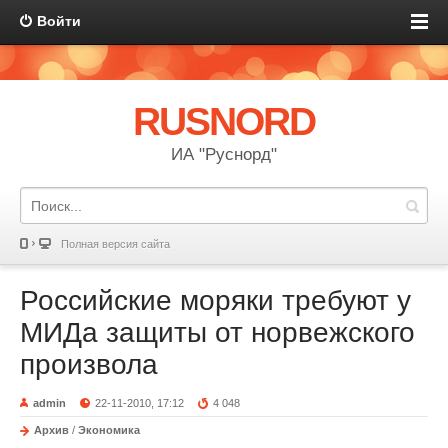
Войти
RUSNORD
ИА "Руснорд"
Полная версия сайта
Российские моряки требуют у
МИДа защиты от норвежского
произвола
admin
22-11-2010, 17:12
4 048
Архив
/
Экономика