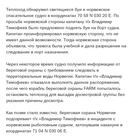
Теплоход обнаружил светящиеся буи и норвежское
спасательное судно в координатах 70 58 N 030 20 E. По
просьбе норвежской стороны капитану т/х Владимир
Тимофеев было предложено поднять буи на борт судна.
Капитан проинформировал норвежскую сторону, что не
имеет данной возможности. Тогда норвежская сторона
объявила, что тревога была учебной и дала разрешение на
следование в порт назначения.
Через некоторое время судно получило информацию от
береговой охраны с требованием следовать в
территориальные воды Норвегии. Капитан т/х «Владимир
Тимофеев» отказался выполнять данное распоряжение,
после чего корабль береговой охраны FARM попыталось
остановить теплоход для высадки досмотровой группы без
указания причины досмотра.
Как позже стало известно, береговая охрана Норвегии
подозревает т/х «Владимир Тимофеев» в инциденте с
норвежским рыболовным судном, затонувшим накануне в
координатах 71 04 N 030 06 E.