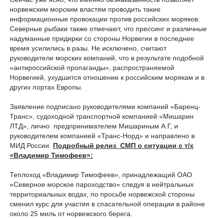
норвежским морским властям проводить такие
информационные провокации против российских моряков.
Северные рыбаки также отмечают, что прессинг и различные
надуманные придирки со стороны Норвегии в последнее
время усилились в разы. Не исключено, считают
руководители морских компаний, что в результате подобной
«антироссийской пропаганды», распространяемой
Норвегией, ухудшится отношение к российским морякам и в
других портах Европы.
Заявление подписано руководителями компаний «Баренц-
Транс», судоходной транспортной компанией «Мишарин
ЛТД», лично предпринимателем Мишариным А.Г, и
руководителем компанией «Транс-Норд» и направлено в
МИД России.
Подробный релиз СМП о ситуации с т/х
«Владимир Тимофеев»:
Теплоход «Владимир Тимофеев», принадлежащий ОАО
«Северное морское пароходство» следуя в нейтральных
территориальных водах, по просьбе норвежской стороны
сменил курс для участия в спасательной операции в районе
около 25 миль от норвежского берега.