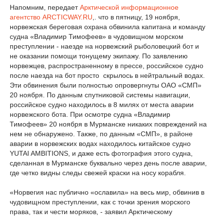
Напомним, передает
Арктической информационное
агентство
ARCTICWAY.RU
,. что в пятницу, 19 ноября,
норвежская береговая охрана обвинила капитана и команду
судна «Владимир Тимофеев» в чудовищном морском
преступлении - наезде на норвежский рыболовецкий бот и
не оказании помощи тонущему экипажу. По заявлению
норвежцев, распространенному в прессе, российское судно
после наезда на бот просто скрылось в нейтральный водах.
Эти обвинения были полностью опровергнуты ОАО «СМП»
20 ноября. По данным спутниковой системы навигации,
российское судно находилось в 8 милях от места аварии
норвежского бота. При осмотре судна «Владимир
Тимофеев» 20 ноября в Мурманске никаких повреждений на
нем не обнаружено. Также, по данным «СМП», в районе
аварии в норвежских водах находилось китайское судно
YUTAI AMBITIONS, и даже есть фотография этого судна,
сделанная в Мурманске буквально через день после аварии,
где четко видны следы свежей краски на носу корабля.
«Норвегия нас публично «ославила» на весь мир, обвинив в
чудовищном преступлении, как с точки зрения морского
права, так и чести моряков, - заявил Арктическому