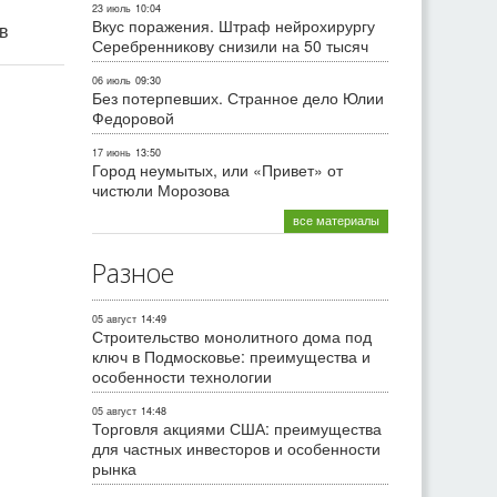
23 июль
10:04
Вкус поражения. Штраф нейрохирургу
ив
Серебренникову снизили на 50 тысяч
06 июль
09:30
Без потерпевших. Странное дело Юлии
Федоровой
17 июнь
13:50
Город неумытых, или «Привет» от
чистюли Морозова
все материалы
Разное
05 август
14:49
Строительство монолитного дома под
ключ в Подмосковье: преимущества и
особенности технологии
05 август
14:48
Торговля акциями США: преимущества
для частных инвесторов и особенности
рынка