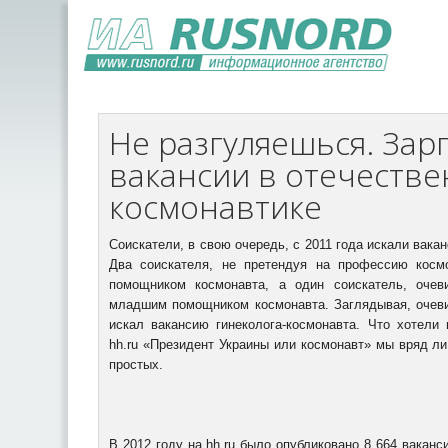
Не разгуляешься. Зар
вакансии в отечеств
космонавтике
Соискатели, в свою очередь, с 2011 года искали вакан
Два соискателя, не претендуя на профессию космо
помощником космонавта, а один соискатель, очев
младшим помощником космонавта. Заглядывая, очеви
искал вакансию гинеколога-космонавта. Что хотели 
hh.ru «Президент Украины или космонавт» мы вряд ли
простых.
В 2012 году на hh.ru было опубликовано 8 664 ваканс