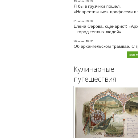
13 июль
09:33
Я бы в грузчики пошел.
«Непрестижные» профессии в
01 июль
09:00
Елена Серова, сценарист: «Ар
– город теплых людей»
26 июнь
10:02
Об архангельском трамвае. С 
все 
Кулинарные
путешествия