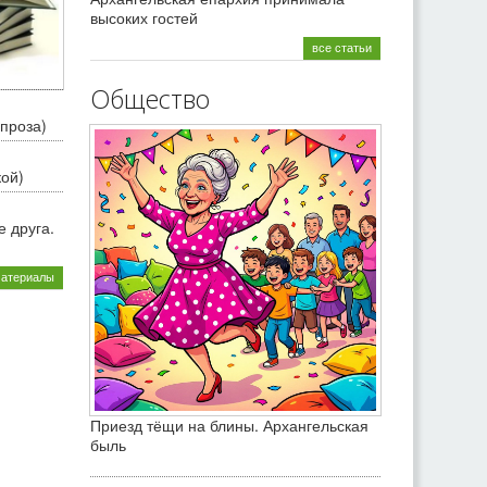
высоких гостей
все статьи
Общество
проза)
кой)
 друга.
материалы
Приезд тёщи на блины. Архангельская
быль