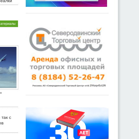
реалки
материалы
»
 так с
ев