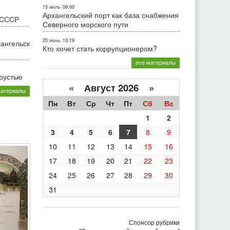
15 июль
09:00
Архангельский порт как база снабжения
 СССР
Северного морского пути
25 июнь
10:19
хангельск
Кто хочет стать коррупционером?
все материалы
грустью
«
Август 2026 »
материалы
Пн
Вт
Ср
Чт
Пт
Сб
Вс
1
2
3
4
5
6
7
8
9
10
11
12
13
14
15
16
17
18
19
20
21
22
23
24
25
26
27
28
29
30
31
Спонсор рубрики