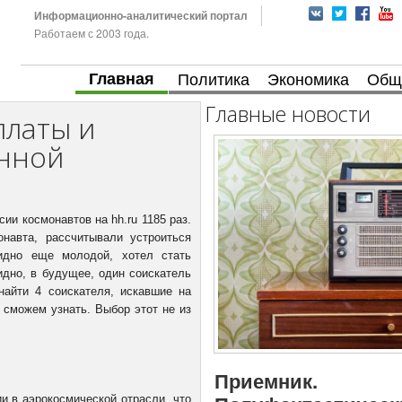
Информационно-аналитический портал
Работаем с 2003 года.
Главная
Политика
Экономика
Общ
Главные новости
платы и
енной
сии космонавтов на hh.ru 1185 раз.
навта, рассчитывали устроиться
идно еще молодой, хотел стать
дно, в будущее, один соискатель
найти 4 соискателя, искавшие на
 сможем узнать. Выбор этот не из
Приемник.
ии в аэрокосмической отрасли, что