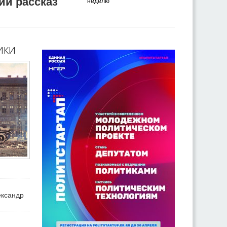
ий рассказ
неделю
ики
ександр