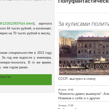
Полуфантастическ
За кулисами полит
19/12/2012/837414.shtml
), зарплата
оло 64 тысяч рублей, а космонавт,
ерно на 70 тысяч рублей в месяц.
рным специальностям в 2013 году
. За год они выросли у инженера,
женера-технолога. В то же время,
, чем годом ранее.
бщество
СССР: выстрел в спину
29 июнь
10:00
"Мамонты давно вымерли". Ал
Новиков о себе и о других
16 июнь
17:00