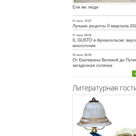
Ели же люди
01 июль
15:27
Лучшие рецепты II квартала 20
21 июнь
09:53
IL GUSTO в Архангельске: вкус
многоточие
05 июнь
09:00
От Екатерины Великой до Пути
загадочная солянка
Литературная гост