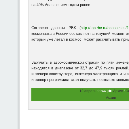
на 49% больше, чем годом ранее.
Согласно данным РБК (
http://top.rbc.ru/economics/
космонавта в России составляет на текущий момент ок
который уже летал в космос, может рассчитывать прим
Зарплаты в аэрокосмической отрасли по пяти инжене
находятся в диапазоне от 32,7 до 47,9 тысяч рублей
инженера-конструктора, инженера-электронщика и ин
инженер-программист стал получать несколько меньше
12 апрель
11:44 |
:
Архив
/
О
Архив