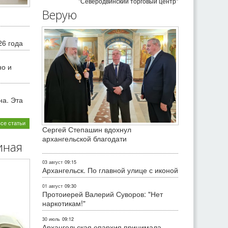
"Северодвинский торговый центр"
Верую
26 года
но и
на. Эта
все статьи
Сергей Степашин вдохнул
архангельской благодати
иная
03 август
09:15
Архангельск. По главной улице с иконой
01 август
09:30
Протоиерей Валерий Суворов: "Нет
наркотикам!"
30 июль
09:12
Архангельская епархия принимала