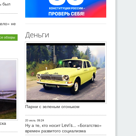
ь был
ело» не
Деньги
се обзоры
Парни с зеленым огоньком
20 июль
09:24
ска
Ну а те, кто носит Levi’s... «Богатство»
времен развитого социализма