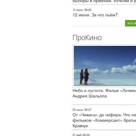
Выборы в Армении: хотелки и 
12 июнь
09:00
12 июня. За что пьём?
все 
ПроКино
Небо и пустота. Фильм «Литвяк
Андрея Шальопа
03 июль
09:27
От «Чиваса» до чифира. Что не
фильмом «Коммерсант» брать
Кравчук
27 май
09:24