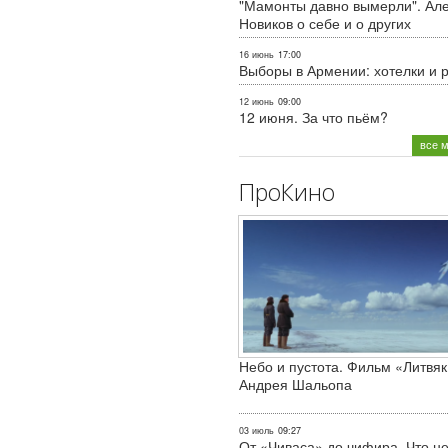
"Мамонты давно вымерли". Ал
Новиков о себе и о других
16 июнь
17:00
Выборы в Армении: хотелки и 
12 июнь
09:00
12 июня. За что пьём?
все 
ПроКино
Небо и пустота. Фильм «Литвяк
Андрея Шальопа
03 июль
09:27
От «Чиваса» до чифира. Что не