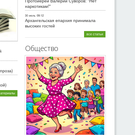
Протоиерей Валерий Суворов: "Нет
наркотикам!"
30 июль
09:12
Архангельская епархия принимала
высоких гостей
все статьи
Общество
й
проза)
кой)
материалы