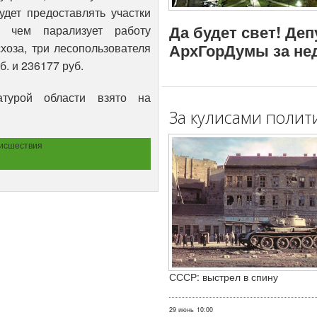
удет предоставлять участки
Да будет свет! Де
 чем парализует работу
АрхГорДумы за не
хоза, три лесопользователя
б. и 236177 руб.
атурой области взято на
За кулисами полит
исшествия
СССР: выстрел в спину
29 июнь
10:00