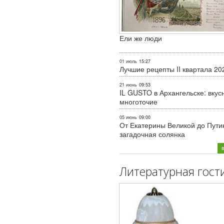
Ели же люди
01 июль
15:27
Лучшие рецепты II квартала 20
21 июнь
09:53
IL GUSTO в Архангельске: вкус
многоточие
05 июнь
09:00
От Екатерины Великой до Пути
загадочная солянка
Литературная гост