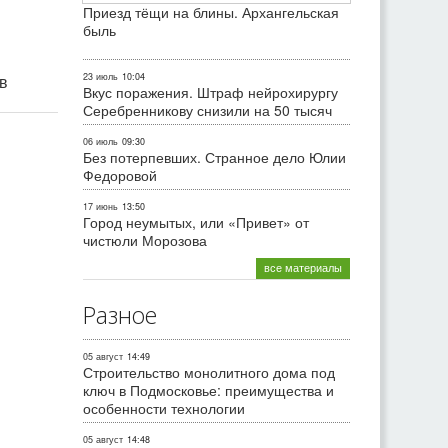
Приезд тёщи на блины. Архангельская
быль
23 июль
10:04
ив
Вкус поражения. Штраф нейрохирургу
Серебренникову снизили на 50 тысяч
06 июль
09:30
Без потерпевших. Странное дело Юлии
Федоровой
17 июнь
13:50
Город неумытых, или «Привет» от
чистюли Морозова
все материалы
Разное
05 август
14:49
Строительство монолитного дома под
ключ в Подмосковье: преимущества и
особенности технологии
05 август
14:48