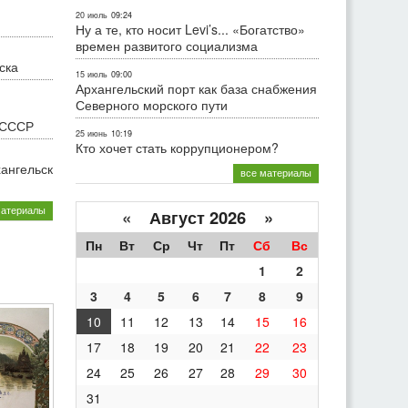
20 июль
09:24
Ну а те, кто носит Levi’s... «Богатство»
времен развитого социализма
ска
15 июль
09:00
Архангельский порт как база снабжения
Северного морского пути
 СССР
25 июнь
10:19
Кто хочет стать коррупционером?
хангельск
все материалы
материалы
«
Август 2026 »
Пн
Вт
Ср
Чт
Пт
Сб
Вс
1
2
3
4
5
6
7
8
9
10
11
12
13
14
15
16
17
18
19
20
21
22
23
24
25
26
27
28
29
30
31