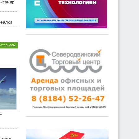
ександр
реалки
материалы
»
 так с