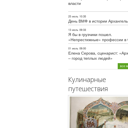
власти
25 июль
10:35
День ВМФ в истории Архангель
13 июль
09:33
Я бы в грузчики пошел.
«Непрестижные» профессии в
01 июль
09:00
Елена Серова, сценарист: «Ар
– город теплых людей»
все 
Кулинарные
путешествия