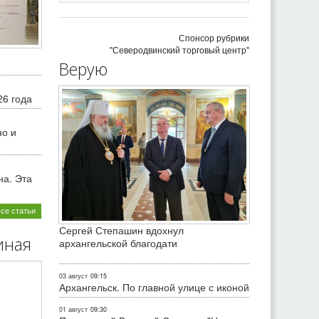
Спонсор рубрики
"Северодвинский торговый центр"
Верую
26 года
но и
на. Эта
все статьи
Сергей Степашин вдохнул
иная
архангельской благодати
03 август
09:15
Архангельск. По главной улице с иконой
01 август
09:30