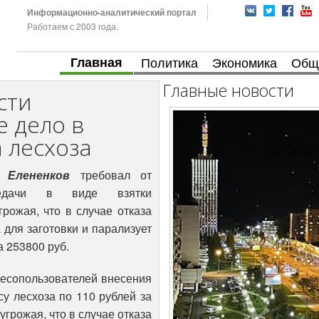
Информационно-аналитический портал
Работаем с 2003 года.
Главная
Политика
Экономика
Общ
Главные новости
сти
е дело в
 лесхоза
 Елененков
требовал от
ередачи в виде взятки
рожая, что в случае отказа
 для заготовки и парализует
а 253800 руб.
 лесопользователей внесения
у лесхоза по 110 рублей за
грожая, что в случае отказа