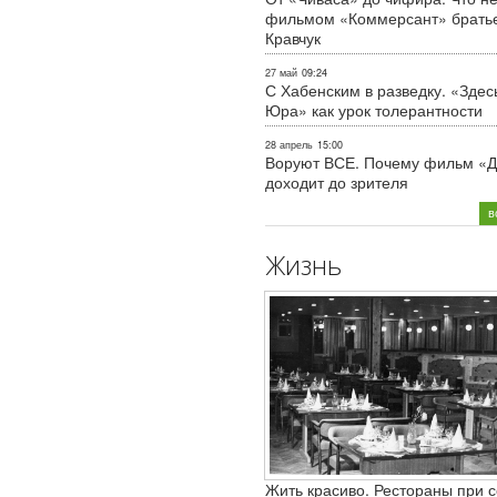
фильмом «Коммерсант» брать
Кравчук
27 май
09:24
С Хабенским в разведку. «Здес
Юра» как урок толерантности
28 апрель
15:00
Воруют ВСЕ. Почему фильм «Д
доходит до зрителя
в
Жизнь
Жить красиво. Рестораны при с