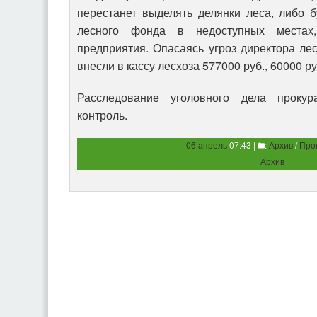
перестанет выделять делянки леса, либо б
лесного фонда в недоступных местах,
предприятия. Опасаясь угроз директора лес
внесли в кассу лесхоза 577000 руб., 60000 ру
Расследование уголовного дела прокур
контроль.
06 апрель
07:43 |
:
Архив
/
Про
Архив