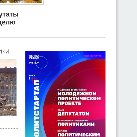
путаты
делю
ики