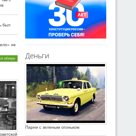
ев
ь был
ело» не
Деньги
се обзоры
Парни с зеленым огоньком
оветской