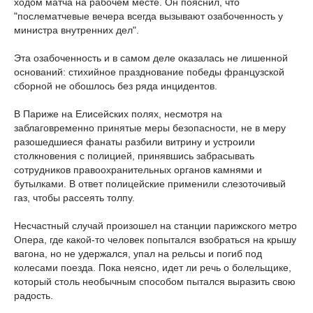
ходом матча на рабочем месте. Он пояснил, что
"послематчевые вечера всегда вызывают озабоченность у
министра внутренних дел".
Эта озабоченность и в самом деле оказалась не лишенной
оснований: стихийное празднование победы французской
сборной не обошлось без ряда инцидентов.
В Париже на Елисейских полях, несмотря на
заблаговременно принятые меры безопасности, не в меру
разошедшиеся фанаты разбили витрину и устроили
столкновения с полицией, принявшись забрасывать
сотрудников правоохранительных органов камнями и
бутылками. В ответ полицейские применили слезоточивый
газ, чтобы рассеять толпу.
Несчастный случай произошел на станции парижского метро
Опера, где какой-то человек попытался взобраться на крышу
вагона, но не удержался, упал на рельсы и погиб под
колесами поезда. Пока неясно, идет ли речь о болельщике,
который столь необычным способом пытался выразить свою
радость.