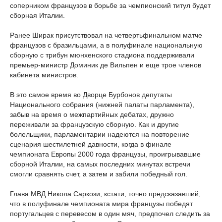
соперником французов в борьбе за чемпионский титул будет
сборная Италии.
Ранее Ширак присутствовал на четвертьфинальном матче
французов с бразильцами, а в полуфинале национальную
сборную с трибун мюнхенского стадиона поддерживали
премьер-министр Доминик де Вильпен и еще трое членов
кабинета министров.
В это самое время во Дворце Бурбонов депутаты
Национального собрания (нижней палаты парламента),
забыв на время о межпартийных дебатах, дружно
переживали за французскую сборную. Как и другие
болельщики, парламентарии надеются на повторение
сценария шестилетней давности, когда в финале
чемпионата Европы 2000 года французы, проигрывавшие
сборной Италии, на самых последних минутах встречи
смогли сравнять счет, а затем и забили победный гол.
Глава МВД Никола Саркози, кстати, точно предсказавший,
что в полуфинале чемпионата мира французы победят
португальцев с перевесом в один мяч, предпочел следить за