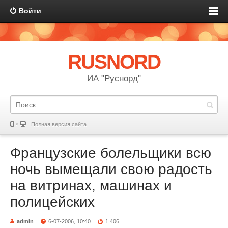
Войти
RUSNORD
ИА "Руснорд"
Полная версия сайта
Французские болельщики всю
ночь вымещали свою радость
на витринах, машинах и
полицейских
admin
6-07-2006, 10:40
1 406