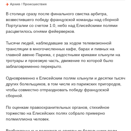
Архив
/
Происшествия
В столице сразу после финального свистка арбитра,
возвестившего победу французской команды над сборной
Португалии со счетом 1:0, небо над Елисейскими полями
расцветилось огнями фейерверков.
Тысячи людей, наблюдавшие за ходом телевизионной
трансляции в многочисленных кафе, барах и пивных на
главной авеню Парижа, с радостными криками хлынули на
тротуары и проезжую часть, движение по которой было
заблаговременно перекрыто.
Одновременно к Елисейским полям хлынули и десятки тысяч
других болельщиков, в том числе из парижских пригородов,
чтобы совместно отпраздновать победу французской
сборной.
По оценкам правоохранительных органов, стихийное
торжество на Елисейских полях собрало примерно
полмиллиона человек.
Возбужденные и подогретые спиртным болельщики пели,