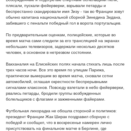
плясали, пускали фейерверки, взрывали петарды и
беспрестанно скандировали имя Зизу - так во Франции зовут
обычно капитана национальной сборной Зинедина Зидана,
забившего с пенальти победный гол в ворота португальцев.
По предварительным оценкам, полицейские, которые во
время матча сами следили за его трансляцией на экранах
небольших телевизоров, задержали несколько десятков
человек, в основном в нетрезвом состоянии.
Вакханалия на Елисейских полях начала стихать лишь после
трех часов ночи. Все это время по улицам Парижа,
практически вымершим во время матча, сновали сотни
автомобилей, оглашая окрестности беспрерывными
сигналами клаксонов. Повсюду взлетали в небо фейерверки,
рвались петарды, бродили группы возбужденных
болельщиков с флагами и зажженными файерами.
Футбольная лихорадка не обошла стороной и политиков:
президент Франции Жак Ширак поздравил сборную с
победой и сообщил, что в воскресенье намерен лично
присутствовать на финальном матче в Берлине, где