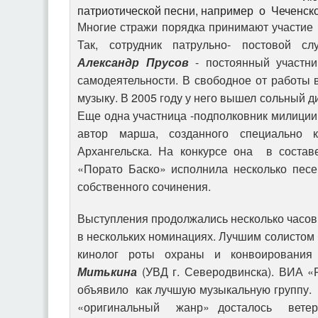
патриотической песни, например о Чеченско
Многие стражи порядка принимают участие в
Так, сотрудник патрульно- постовой с
Александр Прусов
- постоянный участни
самодеятельности. В свободное от работы 
музыку. В 2005 году у него вышел сольный ди
Еще одна участница -подполковник милиции
автор марша, созданного специально 
Архангельска. На конкурсе она в состав
«Порато Баско» исполнила несколько песе
собственного сочинения.
Выступления продолжались несколько часо
в нескольких номинациях. Лучшим солистом
кинолог роты охраны и конвоировани
Митькина
(УВД г. Северодвинска). ВИА «
объявило как лучшую музыкальную группу.
«оригинальный жанр» досталось вете