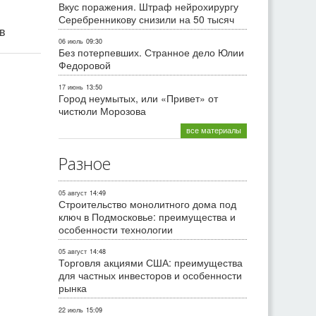
Вкус поражения. Штраф нейрохирургу
Серебренникову снизили на 50 тысяч
ив
06 июль
09:30
Без потерпевших. Странное дело Юлии
Федоровой
17 июнь
13:50
Город неумытых, или «Привет» от
чистюли Морозова
все материалы
Разное
05 август
14:49
Строительство монолитного дома под
ключ в Подмосковье: преимущества и
особенности технологии
05 август
14:48
Торговля акциями США: преимущества
для частных инвесторов и особенности
рынка
22 июль
15:09