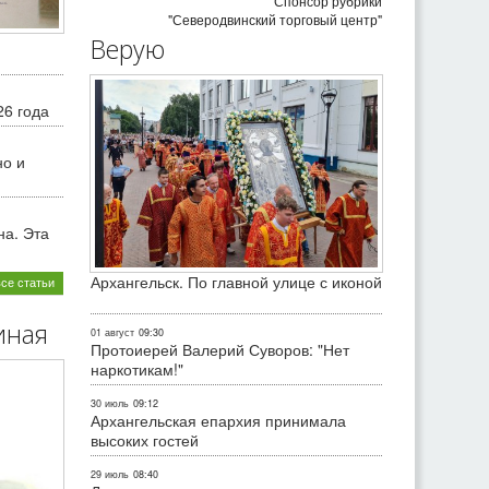
Спонсор рубрики
"Северодвинский торговый центр"
Верую
26 года
но и
на. Эта
Архангельск. По главной улице с иконой
все статьи
иная
01 август
09:30
Протоиерей Валерий Суворов: "Нет
наркотикам!"
30 июль
09:12
Архангельская епархия принимала
высоких гостей
29 июль
08:40