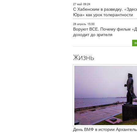
27 май
09:24
С Хабенским в разведку. «Здес
Юра» как урок толерантности
28 апрель
15:00
Воруют ВСЕ. Почему фильм «Д
доходит до зрителя
в
Жизнь
День ВМФ в истории Архангель