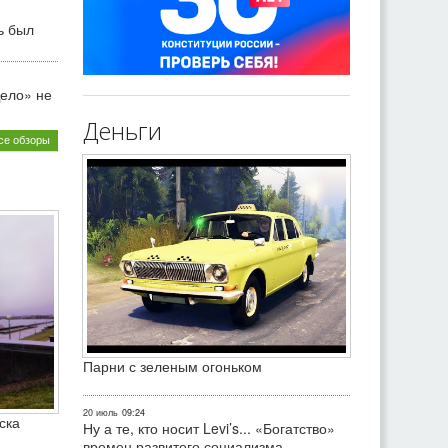
ь был
ело» не
Деньги
се обзоры
Парни с зеленым огоньком
20 июль
09:24
ска
Ну а те, кто носит Levi’s... «Богатство»
времен развитого социализма