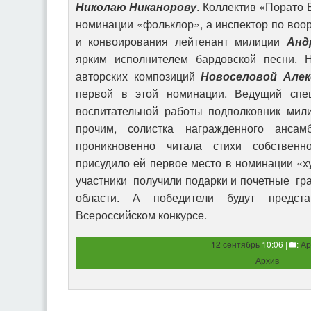
Николаю Никанорову
. Коллектив «Порато 
номинации «фольклор», а инспектор по во
и конвоирования лейтенант милиции
Анд
ярким исполнителем бардовской песни.
авторских композиций
Новоселовой Алек
первой в этой номинации. Ведущий спе
воспитательной работы подполковник мил
прочим, солистка награжденного ансам
проникновенно читала стихи собственн
присудило ей первое место в номинации «х
участники получили подарки и почетные гр
области. А победители будут предст
Всероссийском конкурсе.
12 сентябрь
10:06 |
:
Ар
Архив