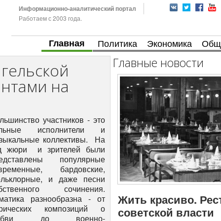
Информационно-аналитический портал
Работаем с 2003 года.
Главная
Политика
Экономика
Общ
Главные новости
нгельской
антами на
льшинство участников - это
ольные исполнители и
зыкальные коллективы. На
д жюри и зрителей были
едставлены популярные
временные, бардовские,
льклорные, и даже песни
бственного сочинения.
Жить красиво. Рес
матика разнообразна - от
рических композиций о
советской власти
юбви до военно-