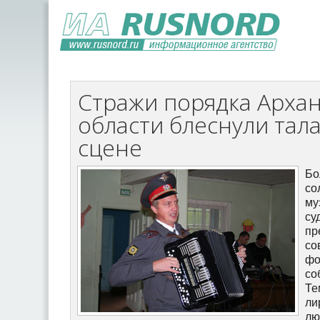
Стражи порядка Арха
области блеснули тал
сцене
Бо
с
му
су
пр
со
фо
со
Те
ли
л