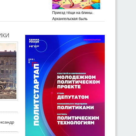
Приезд тёщи на блины.
Архангельская быль
ики
ександр