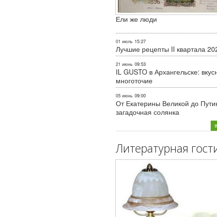
Ели же люди
01 июль
15:27
Лучшие рецепты II квартала 20
21 июнь
09:53
IL GUSTO в Архангельске: вкус
многоточие
05 июнь
09:00
От Екатерины Великой до Пути
загадочная солянка
Литературная гост