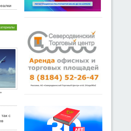
реалки
материалы
»
 так с
ев