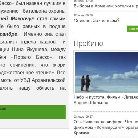
16 июнь
17:00
Баско» был назван лучшим в
Выборы в Армении: хотелки и 
оружению батальона охраны
12 июнь
09:00
рей Маковчук
стал самым
12 июня. За что пьём?
 Не было равных в подаче
все 
сандре
. Именно она стал
циалист отдела кадров и
ПроКино
иции Нина Якушева, между
бля «Порато Баско», так
ого сочинения, что жюри
удожественное чтение». Все
амоты от УВД Архангельской
авлять нашу область на
Небо и пустота. Фильм «Литвяк
Андрея Шальопа
хив
03 июль
09:27
От «Чиваса» до чифира. Что не
фильмом «Коммерсант» брать
Кравчук