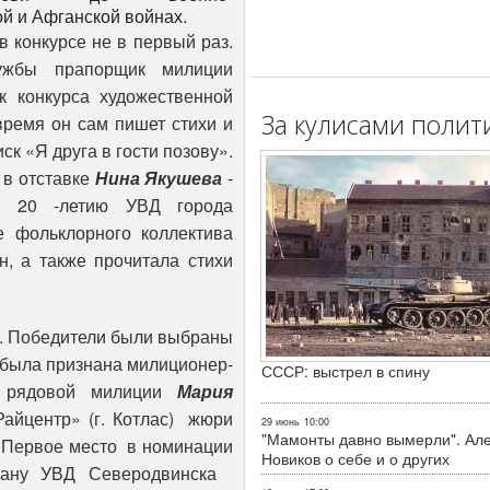
й и Афганской войнах.
 конкурсе не в первый раз.
лужбы прапорщик милиции
к конкурса художественной
За кулисами полит
время он сам пишет стихи и
ск «Я друга в гости позову».
 в отставке
Нина Якушева
-
к 20 -летию УВД города
е фольклорного коллектива
н, а также прочитала стихи
в. Победители были выбраны
 была признана милиционер-
СССР: выстрел в спину
я рядовой милиции
Мария
Райцентр» (г. Котлас) жюри
29 июнь
10:00
"Мамонты давно вымерли". Ал
 Первое место в номинации
Новиков о себе и о других
рану УВД Северодвинска