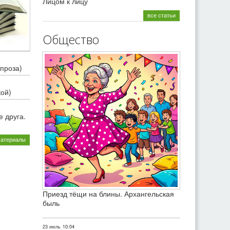
Лицом к лицу
все статьи
Общество
проза)
кой)
 друга.
материалы
Приезд тёщи на блины. Архангельская
быль
23 июль
10:04