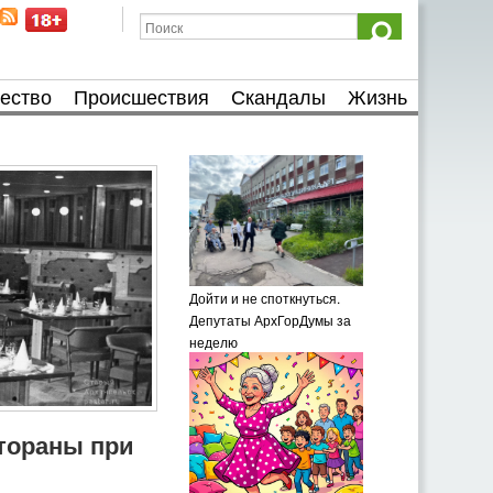
ество
Происшествия
Скандалы
Жизнь
Дойти и не споткнуться.
Депутаты АрхГорДумы за
неделю
тораны при