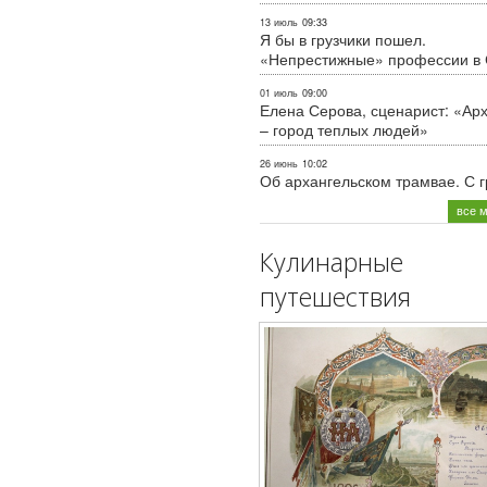
13 июль
09:33
Я бы в грузчики пошел.
«Непрестижные» профессии в
01 июль
09:00
Елена Серова, сценарист: «Ар
– город теплых людей»
26 июнь
10:02
Об архангельском трамвае. С 
все 
Кулинарные
путешествия