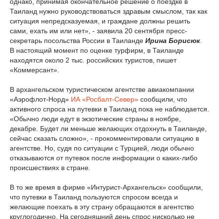
однако, принимая окончательное решение о поездке в
Таиланд нужно руководствоваться здравым смыслом, так как
ситуация непредсказуемая, и граждане должны решить
сами, ехать им или нет», - заявила 20 сентября пресс-
секретарь посольства России в Таиланде
Ирина Борисюк
.
В настоящий момент по оценке турфирм, в Таиланде
находятся около 2 тыс. российских туристов, пишет
«Коммерсант».
В архангельском туристическом агентстве авиакомпании
«Аэрофлот-Норд»
ИА «Росбалт-Север»
сообщили, что
активного спроса на путевки в Таиланд пока не наблюдается.
«Обычно люди едут в экзотические страны в ноябре,
декабре. Будет ли меньше желающих отдохнуть в Таиланде,
сейчас сказать сложно», - прокомментировали ситуацию в
агентстве. Но, судя по ситуации с Турцией, люди обычно
отказываются от путевок после информации о каких-либо
происшествиях в стране.
В то же время в фирме «Интурист-Архангельск» сообщили,
что путевки в Таиланд пользуются спросом всегда и
желающие поехать в эту страну обращаются в агентство
круглогодично. На сегодняшний день спрос нисколько не