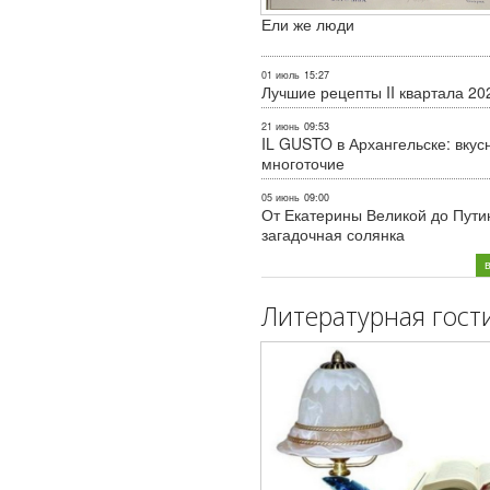
Ели же люди
01 июль
15:27
Лучшие рецепты II квартала 20
21 июнь
09:53
IL GUSTO в Архангельске: вкус
многоточие
05 июнь
09:00
От Екатерины Великой до Пути
загадочная солянка
Литературная гост