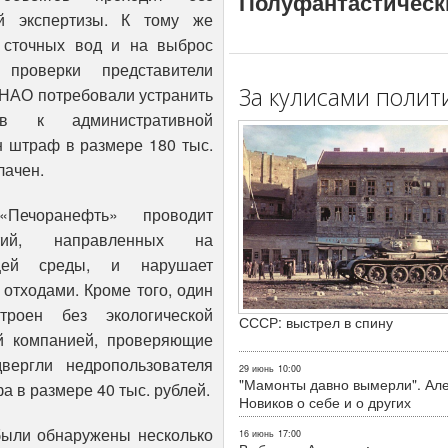
Полуфантастическ
ой экспертизы. К тому же
 сточных вод и на выброс
проверки представители
За кулисами полит
 НАО потребовали устранить
в к административной
н штраф в размере 180 тыс.
лачен.
Печоранефть» проводит
ятий, направленных на
ющей среды, и нарушает
отходами. Кроме того, один
роен без экологической
СССР: выстрел в спину
й компанией, проверяющие
вергли недропользователя
29 июнь
10:00
"Мамонты давно вымерли". Ал
 в размере 40 тыс. рублей.
Новиков о себе и о других
ыли обнаружены несколько
16 июнь
17:00