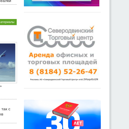
реалки
материалы
»
 так с
ев