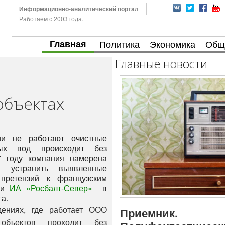
Информационно-аналитический портал
Работаем с 2003 года.
Главная
Политика
Экономика
Общ
Главные новости
объектах
ии не работают очистные
ных вод происходит без
7 году компания намерена
и устранить выявленные
претензий к французским
или
ИА «Росбалт-Север»
в
а.
ениях, где работает ООО
Приемник.
 объектов проходит без