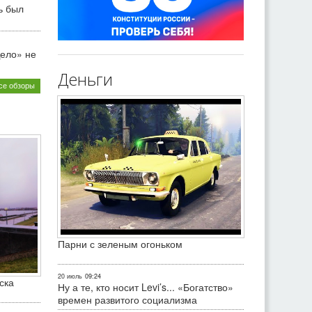
ь был
ело» не
Деньги
се обзоры
Парни с зеленым огоньком
20 июль
09:24
ска
Ну а те, кто носит Levi’s... «Богатство»
времен развитого социализма