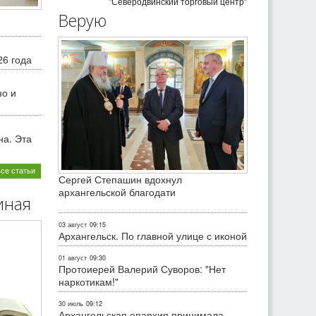
"Северодвинский торговый центр"
Верую
26 года
но и
на. Эта
все статьи
Сергей Степашин вдохнул
архангельской благодати
иная
03 август
09:15
Архангельск. По главной улице с иконой
01 август
09:30
Протоиерей Валерий Суворов: "Нет
наркотикам!"
30 июль
09:12
Архангельская епархия принимала