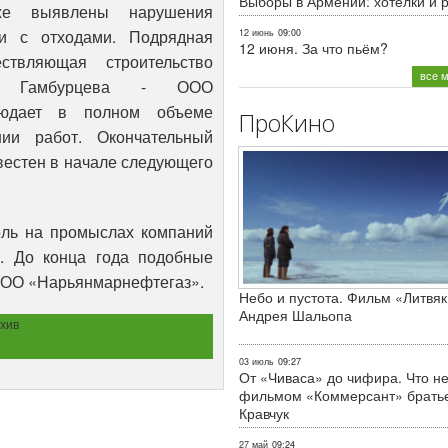
Выборы в Армении: хотелки и 
кже выявлены нарушения
ии с отходами. Подрядная
12 июнь
09:00
12 июня. За что пьём?
ствляющая строительство
все 
а Гамбурцева - ООО
людает в полном объеме
ПроКино
нии работ. Окончательный
звестен в начале следующего
роль на промыслах компаний
. До конца года подобные
ОО «Нарьянмарнефтегаз».
Небо и пустота. Фильм «Литвяк
Андрея Шальопа
хив
03 июль
09:27
От «Чиваса» до чифира. Что не
фильмом «Коммерсант» брать
Кравчук
27 май
09:24