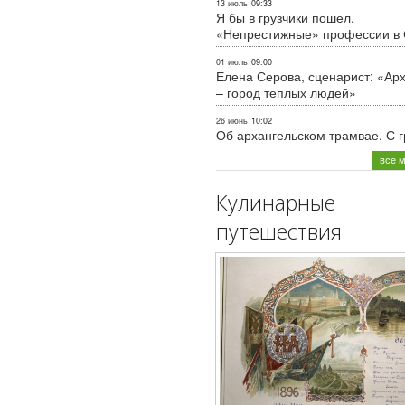
13 июль
09:33
Я бы в грузчики пошел.
«Непрестижные» профессии в
01 июль
09:00
Елена Серова, сценарист: «Ар
– город теплых людей»
26 июнь
10:02
Об архангельском трамвае. С 
все 
Кулинарные
путешествия