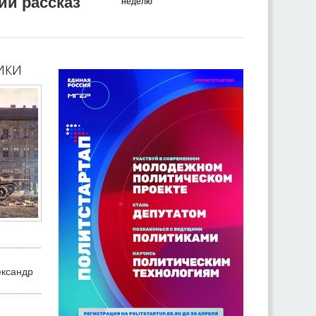
ий рассказ
неделю
ики
ександр