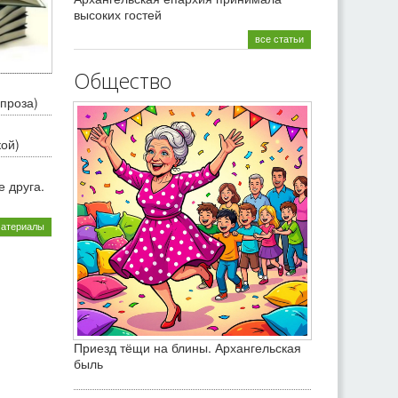
высоких гостей
все статьи
Общество
проза)
кой)
 друга.
материалы
Приезд тёщи на блины. Архангельская
быль