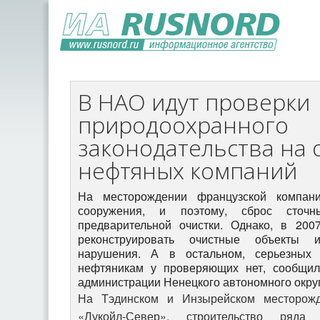
В НАО идут проверки
природоохранного
законодательства на 
нефтяных компаний
На месторождении французской компан
сооружения, и поэтому, сброс сточ
предварительной очистки. Однако, в 200
реконструировать очистные объекты 
нарушения. А в остальном, серьезных 
нефтяникам у проверяющих нет, сообщ
администрации Ненецкого автономного округ
На Тэдинском и Инзырейском месторожд
«Лукойл-Север», строительство ряда