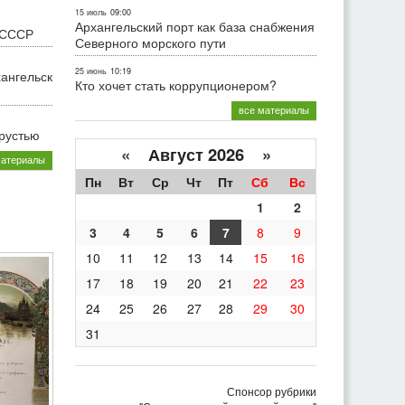
15 июль
09:00
Архангельский порт как база снабжения
 СССР
Северного морского пути
25 июнь
10:19
хангельск
Кто хочет стать коррупционером?
все материалы
грустью
«
Август 2026 »
материалы
Пн
Вт
Ср
Чт
Пт
Сб
Вс
1
2
3
4
5
6
7
8
9
10
11
12
13
14
15
16
17
18
19
20
21
22
23
24
25
26
27
28
29
30
31
Спонсор рубрики