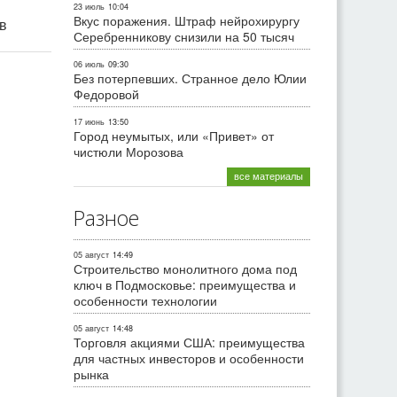
23 июль
10:04
Вкус поражения. Штраф нейрохирургу
ив
Серебренникову снизили на 50 тысяч
06 июль
09:30
Без потерпевших. Странное дело Юлии
Федоровой
17 июнь
13:50
Город неумытых, или «Привет» от
чистюли Морозова
все материалы
Разное
05 август
14:49
Строительство монолитного дома под
ключ в Подмосковье: преимущества и
особенности технологии
05 август
14:48
Торговля акциями США: преимущества
для частных инвесторов и особенности
рынка