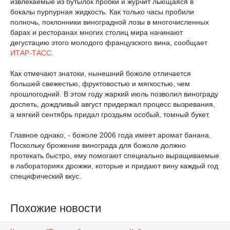
извлекаемые из бутылок пробки и журчит льющаяся в
бокалы пурпурная жидкость. Как только часы пробили
полночь, поклонники виноградной лозы в многочисленных
барах и ресторанах многих столиц мира начинают
дегустацию этого молодого французского вина, сообщает
ИТАР-ТАСС
.
Как отмечают знатоки, нынешний божоле отличается
большей свежестью, фруктовостью и мягкостью, чем
прошлогодний. В этом году жаркий июль позволил винограду
доспеть, дождливый август придержал процесс вызревания,
а мягкий сентябрь придал гроздьям особый, томный букет.
Главное однако, - божоле 2006 года имеет аромат банана.
Поскольку брожение винограда для божоле должно
протекать быстро, ему помогают специально выращиваемые
в лабораториях дрожжи, которые и придают вину каждый год
специфический вкус.
Похожие новости