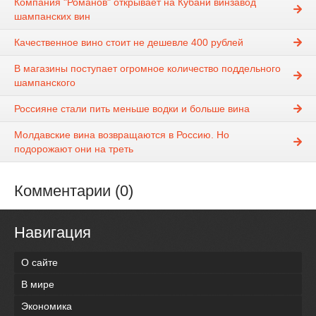
Компания "Романов" открывает на Кубани винзавод
шампанских вин
Качественное вино стоит не дешевле 400 рублей
В магазины поступает огромное количество поддельного
шампанского
Россияне стали пить меньше водки и больше вина
Молдавские вина возвращаются в Россию. Но
подорожают они на треть
Комментарии (0)
Навигация
О сайте
В мире
Экономика