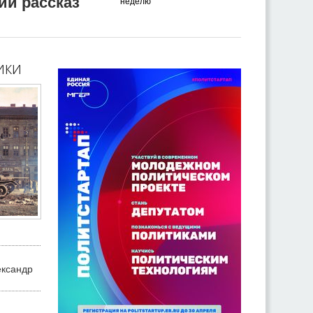
ий рассказ
неделю
ики
ександр