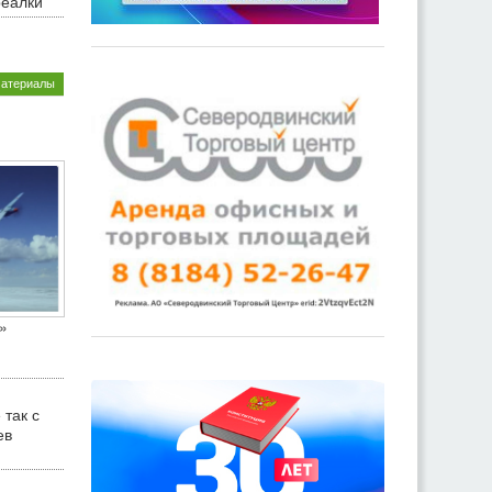
реалки
материалы
»
 так с
ев