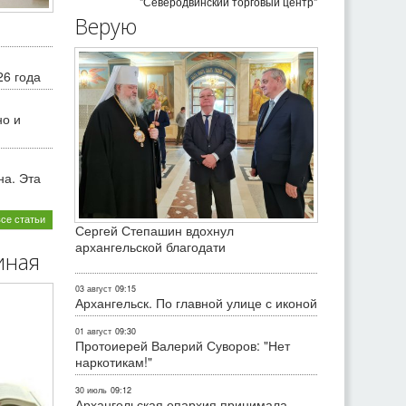
"Северодвинский торговый центр"
Верую
26 года
но и
на. Эта
все статьи
Сергей Степашин вдохнул
архангельской благодати
иная
03 август
09:15
Архангельск. По главной улице с иконой
01 август
09:30
Протоиерей Валерий Суворов: "Нет
наркотикам!"
30 июль
09:12
Архангельская епархия принимала