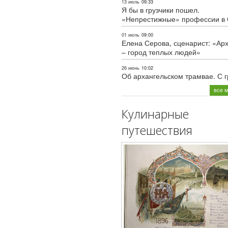
13 июль
09:33
Я бы в грузчики пошел.
«Непрестижные» профессии в
01 июль
09:00
Елена Серова, сценарист: «Ар
– город теплых людей»
26 июнь
10:02
Об архангельском трамвае. С 
все 
Кулинарные
путешествия