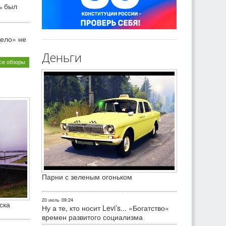
ь был
ело» не
Деньги
се обзоры
Парни с зеленым огоньком
20 июль
09:24
ска
Ну а те, кто носит Levi’s... «Богатство»
времен развитого социализма