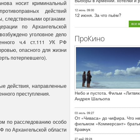
Выборы в Армении: хотелки и 
анова носит криминальный
ротивоправных действий
12 июнь
09:00
12 июня. За что пьём?
ны, следственными органами
все 
дерации по Архангельской
возбуждено уголовное дело
ПроКино
ренного ч.4 ст.111 УК РФ
оровью, опасного для жизни
ерть потерпевшего).
ые действия, направленные
Небо и пустота. Фильм «Литвяк
енного преступления.
Андрея Шальопа
03 июль
09:27
От «Чиваса» до чифира. Что не
лом по расследованию особо
фильмом «Коммерсант» брать
Ф по Архангельской области
Кравчук
27 май
09:24