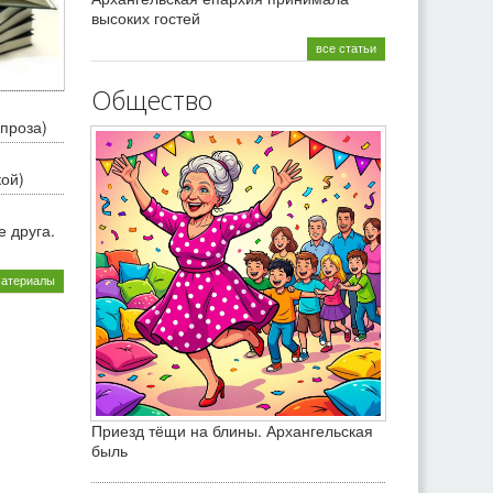
высоких гостей
все статьи
Общество
проза)
кой)
 друга.
материалы
Приезд тёщи на блины. Архангельская
быль