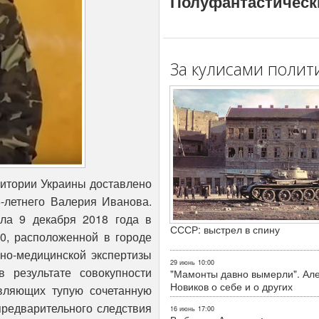
Полуфантастическ
За кулисами полит
ритории Украины доставлено
-летнего Валерия Иванова.
ила 9 декабря 2018 года в
СССР: выстрел в спину
0, расположенной в городе
бно-медицинской экспертизы
29 июнь
10:00
в результате совокупности
"Мамонты давно вымерли". Ал
Новиков о себе и о других
вляющих тупую сочетанную
 предварительного следствия
16 июнь
17:00