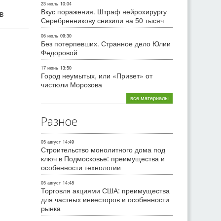
23 июль
10:04
Вкус поражения. Штраф нейрохирургу
ив
Серебренникову снизили на 50 тысяч
06 июль
09:30
Без потерпевших. Странное дело Юлии
Федоровой
17 июнь
13:50
Город неумытых, или «Привет» от
чистюли Морозова
все материалы
Разное
05 август
14:49
Строительство монолитного дома под
ключ в Подмосковье: преимущества и
особенности технологии
05 август
14:48
Торговля акциями США: преимущества
для частных инвесторов и особенности
рынка