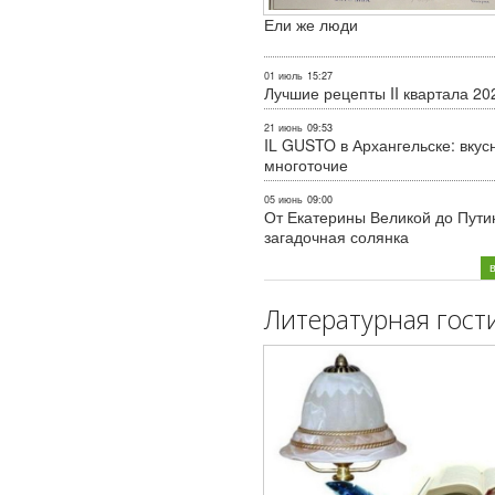
Ели же люди
01 июль
15:27
Лучшие рецепты II квартала 20
21 июнь
09:53
IL GUSTO в Архангельске: вкус
многоточие
05 июнь
09:00
От Екатерины Великой до Пути
загадочная солянка
Литературная гост