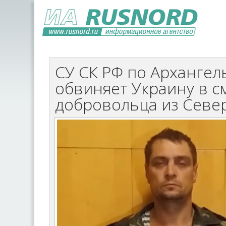
СУ СК РФ по Архангел
обвиняет Украину в с
добровольца из Севе