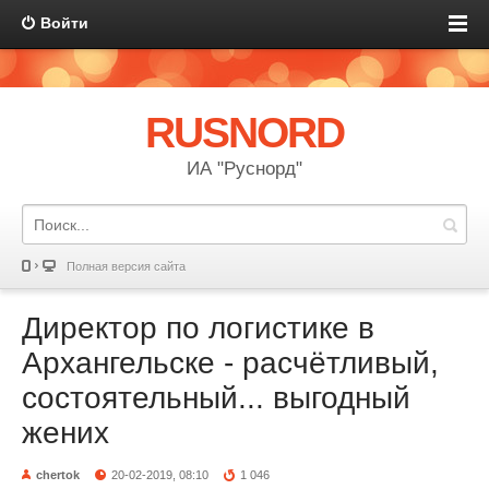
Войти
RUSNORD
ИА "Руснорд"
Полная версия сайта
Директор по логистике в
Архангельске - расчётливый,
состоятельный... выгодный
жених
chertok
20-02-2019, 08:10
1 046