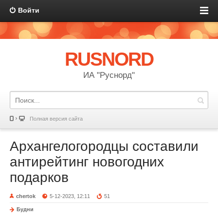
Войти
RUSNORD
ИА "Руснорд"
Полная версия сайта
Архангелогородцы составили
антирейтинг новогодних
подарков
chertok
5-12-2023, 12:11
51
Будни