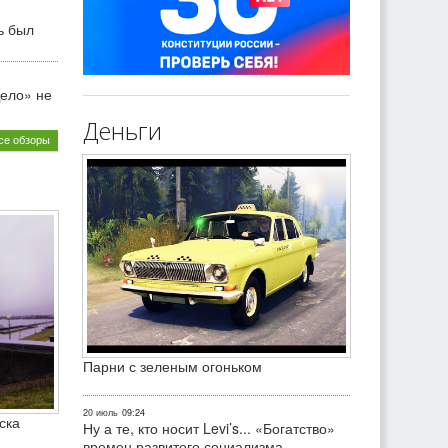
ь был
ело» не
Деньги
се обзоры
Парни с зеленым огоньком
20 июль
09:24
ска
Ну а те, кто носит Levi’s... «Богатство»
времен развитого социализма