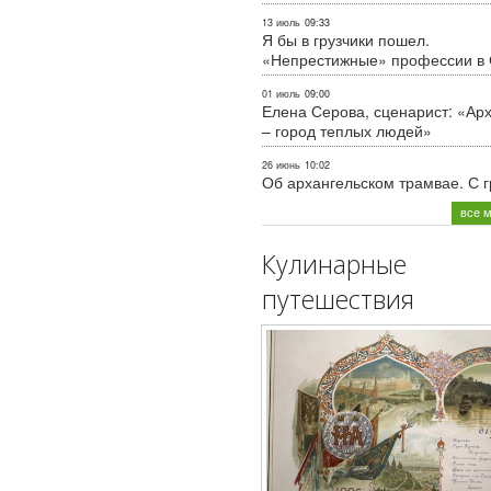
13 июль
09:33
Я бы в грузчики пошел.
«Непрестижные» профессии в
01 июль
09:00
Елена Серова, сценарист: «Ар
– город теплых людей»
26 июнь
10:02
Об архангельском трамвае. С 
все 
Кулинарные
путешествия