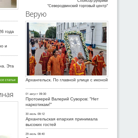
Спонсор рубрики
"Северодвинский торговый центр"
Верую
26 года
но и
на. Эта
Архангельск. По главной улице с иконой
все статьи
иная
01 август
09:30
Протоиерей Валерий Суворов: "Нет
наркотикам!"
30 июль
09:12
Архангельская епархия принимала
высоких гостей
29 июль
08:40