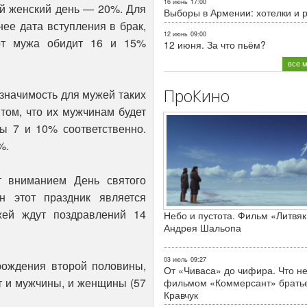
16 июнь
17:00
й женский день — 20%. Для
Выборы в Армении: хотелки и 
ее дата вступления в брак,
12 июнь
09:00
 от мужа обидит 16 и 15%
12 июня. За что пьём?
все 
ПроКино
значимость для мужей таких
том, что их мужчинам будет
ны 7 и 10% соответственно.
%.
 вниманием День святого
н этот праздник является
жей ждут поздравлений 14
Небо и пустота. Фильм «Литвяк
Андрея Шальопа
03 июль
09:27
рождения второй половины,
От «Чиваса» до чифира. Что не
т и мужчины, и женщины (57
фильмом «Коммерсант» брать
Кравчук