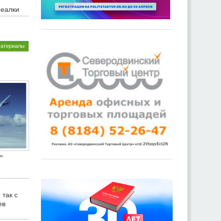
реалки
материалы
»
 так с
ев