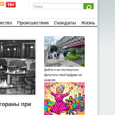
ество
Происшествия
Скандалы
Жизнь
Дойти и не споткнуться.
Депутаты АрхГорДумы за
неделю
тораны при