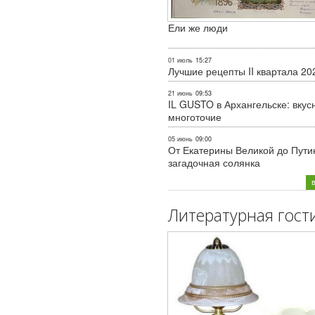
Ели же люди
01 июль
15:27
Лучшие рецепты II квартала 20
21 июнь
09:53
IL GUSTO в Архангельске: вкус
многоточие
05 июнь
09:00
От Екатерины Великой до Пути
загадочная солянка
Литературная гост