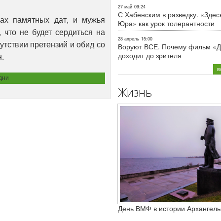
27 май
09:24
С Хабенским в разведку. «Здес
х памятных дат, и мужья
Юра» как урок толерантности
 что не будет сердиться на
28 апрель
15:00
утствии претензий и обид со
Воруют ВСЕ. Почему фильм «Д
доходит до зрителя
.
в
дни
Жизнь
День ВМФ в истории Архангель