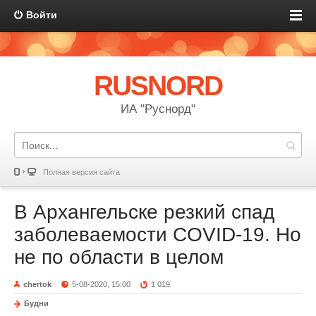
Войти
RUSNORD
ИА "Руснорд"
Полная версия сайта
В Архангельске резкий спад
заболеваемости COVID-19. Но
не по области в целом
chertok
5-08-2020, 15:00
1 019
Будни