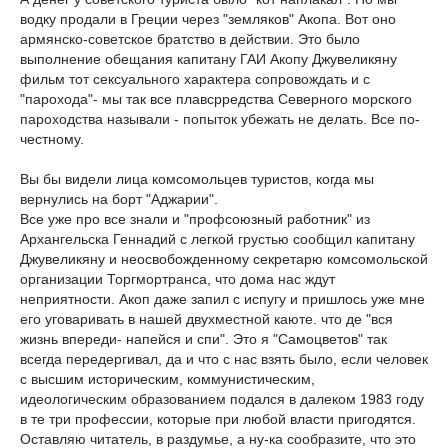
водку продали в Греции через "земляков" Акопа. Вот оно
армянско-советское братство в действии. Это было
выполнение обещания капитану ГАИ Акопу Джувеликяну
фильм тот сексуального характера сопровождать и с
"парохода"- мы так все плавсрредства Северного морского
пароходства называли - попыток убежать не делать. Все по-
честному.
Вы бы видели лица комсомольцев туристов, когда мы
вернулись на борт "Аджарии".
Все уже про все знали и "профсоюзный работник" из
Архангельска Геннадий с легкой грустью сообщил капитану
Джувеликяну и неосвобожденному секретарю комсомольской
организации Торгмортранса, что дома нас ждут
неприятности. Акоп даже запил с испугу и пришлось уже мне
его уговаривать в нашей двухместной каюте. что де "вся
жизнь впереди- напейся и спи". Это я "Самоцветов" так
всегда передергивал, да и что с нас взять было, если человек
с высшим историческим, коммунистическим,
идеологическим образованием подался в далеком 1983 году
в те три профессии, которые при любой власти пригодятся.
Оставляю читатель, в раздумье, а ну-ка сообразите, что это