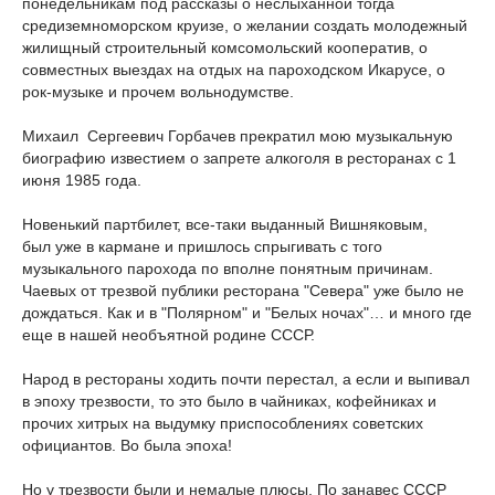
понедельникам под рассказы о неслыханной тогда
средиземноморском круизе, о желании создать молодежный
жилищный строительный комсомольский кооператив, о
совместных выездах на отдых на пароходском Икарусе, о
рок-музыке и прочем вольнодумстве.
Михаил Сергеевич Горбачев прекратил мою музыкальную
биографию известием о запрете алкоголя в ресторанах с 1
июня 1985 года.
Новенький партбилет, все-таки выданный Вишняковым,
был уже в кармане и пришлось спрыгивать с того
музыкального парохода по вполне понятным причинам.
Чаевых от трезвой публики ресторана "Севера" уже было не
дождаться. Как и в "Полярном" и "Белых ночах"… и много где
еще в нашей необъятной родине СССР.
Народ в рестораны ходить почти перестал, а если и выпивал
в эпоху трезвости, то это было в чайниках, кофейниках и
прочих хитрых на выдумку приспособлениях советских
официантов. Во была эпоха!
Но у трезвости были и немалые плюсы. По занавес СССР