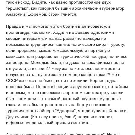
такой исход. Видите, как давно противостояние двух
"ершистых", как говорил бывший архангельский губернатор
Анатолий Ефремов, стран тянется.
Правда и мы помогали этой братии в антисоветской
пропаганде, как могли. Ходили на Западе идиотскими
своими пятерками, и на нас разве что пальцем не
показывали трудящиеся капиталистического мира. Туристу,
если прорвался сквозь комсомольскую и партийную
комиссию для разрешения туристической поездки, почти все
запрещено. Молодые были, но даже на секс-фильм нас не
отпустили, а в свои 27 кому же не хотелось посмотреть и
почувствовать - ну что же это в конце концов такое?! Но в
СССР же секса не было, вот и не ходили. Вернее, одна
попытка была. Пошли в Греции с другом по каюте, но тайком
и первым, кого в греческом запретном кинотеатре увидели
был ...помполит. Тот самый, который опустил смущенные
глаза и не забыл отрапортовать на борту советского
туристического лайнера "Аджария", что де туристы Харлов и
Джувеликян (Котласу привет, Акоп!) нарушили запрет,
и фильм неправильный пришли смотреть.
А денег у советского туриста было "кот наплакал". Но мы