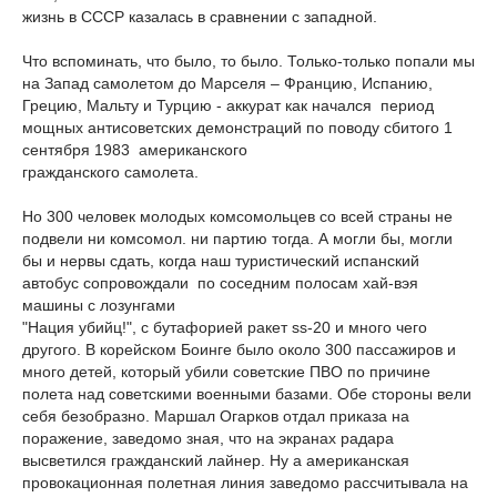
жизнь в СССР казалась в сравнении с западной.
Что вспоминать, что было, то было. Только-только попали мы
на Запад самолетом до Марселя – Францию, Испанию,
Грецию, Мальту и Турцию - аккурат как начался период
мощных антисоветских демонстраций по поводу сбитого 1
сентября 1983 американского
гражданского самолета.
Но 300 человек молодых комсомольцев со всей страны не
подвели ни комсомол. ни партию тогда. А могли бы, могли
бы и нервы сдать, когда наш туристический испанский
автобус сопровождали по соседним полосам хай-вэя
машины с лозунгами
"Нация убийц!", с бутафорией ракет ss-20 и много чего
другого. В корейском Боинге было около 300 пассажиров и
много детей, который убили советские ПВО по причине
полета над советскими военными базами. Обе стороны вели
себя безобразно. Маршал Огарков отдал приказа на
поражение, заведомо зная, что на экранах радара
высветился гражданский лайнер. Ну а американская
провокационная полетная линия заведомо рассчитывала на