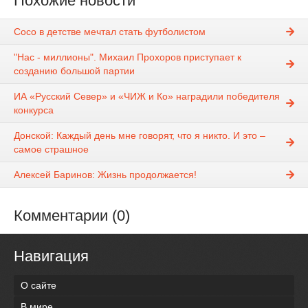
Похожие новости
Сосо в детстве мечтал стать футболистом
"Нас - миллионы". Михаил Прохоров приступает к
созданию большой партии
ИА «Русский Север» и «ЧИЖ и Ко» наградили победителя
конкурса
Донской: Каждый день мне говорят, что я никто. И это –
самое страшное
Алексей Баринов: Жизнь продолжается!
Комментарии (0)
Навигация
О сайте
В мире