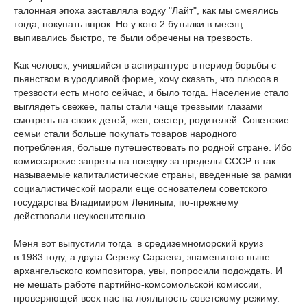
талонная эпоха заставляла водку "Лайт", как мы смеялись
тогда, покупать впрок. Но у кого 2 бутылки в месяц
выпивались быстро, те были обречены на трезвость.
Как человек, учившийся в аспирантуре в период борьбы с
пьянством в уродливой форме, хочу сказать, что плюсов в
трезвости есть много сейчас, и было тогда. Население стало
выглядеть свежее, папы стали чаще трезвыми глазами
смотреть на своих детей, жен, сестер, родителей. Советские
семьи стали больше покупать товаров народного
потребления, больше путешествовать по родной стране. Ибо
комиссарские запреты на поездку за пределы СССР в так
называемые капиталистические страны, введенные за рамки
социалистической морали еще основателем советского
государства Владимиром Лениным, по-прежнему
действовали неукоснительно.
Меня вот выпустили тогда в средиземноморский круиз
в 1983 году, а друга Сережу Сараева, знаменитого ныне
архангельского композитора, увы, попросили подождать. И
не мешать работе партийно-комсомольской комиссии,
проверяющей всех нас на лояльность советскому режиму.