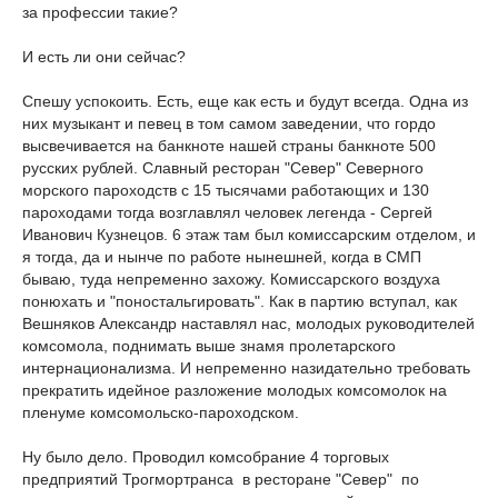
за профессии такие?
И есть ли они сейчас?
Спешу успокоить. Есть, еще как есть и будут всегда. Одна из
них музыкант и певец в том самом заведении, что гордо
высвечивается на банкноте нашей страны банкноте 500
русских рублей. Славный ресторан "Север" Северного
морского пароходств с 15 тысячами работающих и 130
пароходами тогда возглавлял человек легенда - Сергей
Иванович Кузнецов. 6 этаж там был комиссарским отделом, и
я тогда, да и нынче по работе нынешней, когда в СМП
бываю, туда непременно захожу. Комиссарского воздуха
понюхать и "поностальгировать". Как в партию вступал, как
Вешняков Александр наставлял нас, молодых руководителей
комсомола, поднимать выше знамя пролетарского
интернационализма. И непременно назидательно требовать
прекратить идейное разложение молодых комсомолок на
пленуме комсомольско-пароходском.
Ну было дело. Проводил комсобрание 4 торговых
предприятий Трогмортранса в ресторане "Север" по