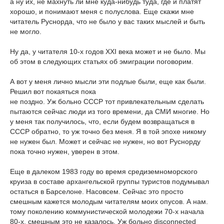
а ну их, не махнуть ли мне куда-нибудь туда, где и платят
хорошо, и понимают меня с полуслова. Еще скажи мне
читатель Руснорда, что не было у вас таких мыслей и быть
не могло.
Ну да, у читателя 10-х годов XXI века может и не было. Мы
об этом в следующих статьях об эмиграции поговорим.
А вот у меня лично мысли эти подлые были, еще как были.
Решил вот покаяться пока
не поздно. Уж больно СССР тот привлекательным сделать
пытаются сейчас люди из того времени, да СМИ многие. Но
у меня так получилось, что, если будем возвращаться в
СССР обратно, то уж точно без меня. Я в той эпохе никому
не нужен был. Может и сейчас не нужен, но вот Руснорду
пока точно нужен, уверен в этом.
Еще в далеком 1983 году во время средиземноморского
круиза в составе архангельской группы туристов подумывал
остаться в Барселоне. Насовсем. Сейчас это просто
смешным кажется молодым читателям моих опусов. А нам.
тому поколению коммунистической молодежи 70-х начала
80-х, смешным это не казалось. Уж больно disconnected