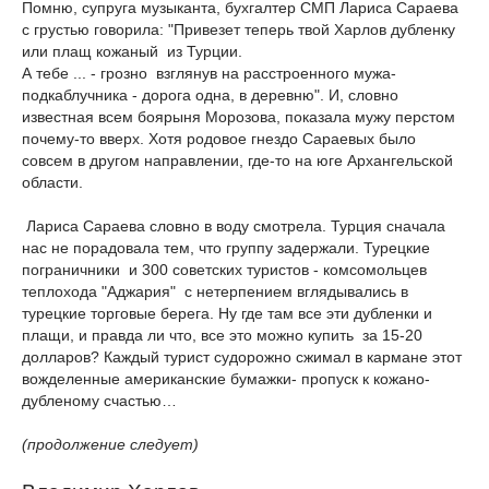
Помню, супруга музыканта, бухгалтер СМП Лариса Сараева
с грустью говорила: "Привезет теперь твой Харлов дубленку
или плащ кожаный из Турции.
А тебе ... - грозно взглянув на расстроенного мужа-
подкаблучника - дорога одна, в деревню". И, словно
известная всем боярыня Морозова, показала мужу перстом
почему-то вверх. Хотя родовое гнездо Сараевых было
совсем в другом направлении, где-то на юге Архангельской
области.
Лариса Сараева словно в воду смотрела. Турция сначала
нас не порадовала тем, что группу задержали. Турецкие
пограничники и 300 советских туристов - комсомольцев
теплохода "Аджария" с нетерпением вглядывались в
турецкие торговые берега. Ну где там все эти дубленки и
плащи, и правда ли что, все это можно купить за 15-20
долларов? Каждый турист судорожно сжимал в кармане этот
вожделенные американские бумажки- пропуск к кожано-
дубленому счастью…
(продолжение следует)