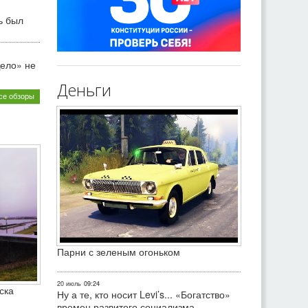
ь был
ело» не
Деньги
се обзоры
Парни с зеленым огоньком
20 июль
09:24
ска
Ну а те, кто носит Levi’s... «Богатство»
времен развитого социализма