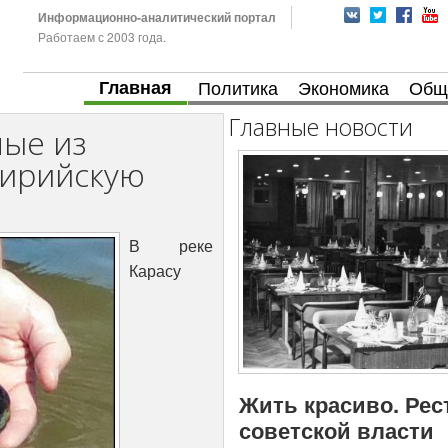
Информационно-аналитический портал
Работаем с 2003 года.
Главная
Политика
Экономика
Общ
Главные новости
ные из
сирийскую
В реке
Карасу
Жить красиво. Рес
советской власти