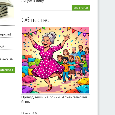
Лицом к лицу
все статьи
Общество
проза)
кой)
 друга.
материалы
Приезд тёщи на блины. Архангельская
быль
23 июль
10:04