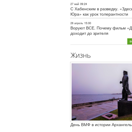
27 май
09:24
С Хабенским в разведку. «Здес
Юра» как урок толерантности
28 апрель
15:00
Воруют ВСЕ. Почему фильм «Д
доходит до зрителя
в
Жизнь
День ВМФ в истории Архангель