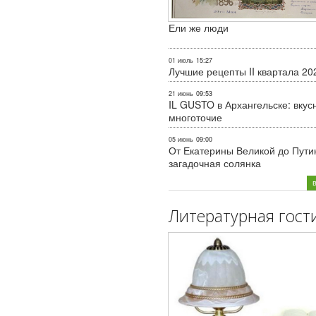
Ели же люди
01 июль
15:27
Лучшие рецепты II квартала 20
21 июнь
09:53
IL GUSTO в Архангельске: вкус
многоточие
05 июнь
09:00
От Екатерины Великой до Пути
загадочная солянка
Литературная гост