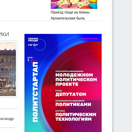
Приезд тёщи на блины.
Архангельская быль
ики
ександр