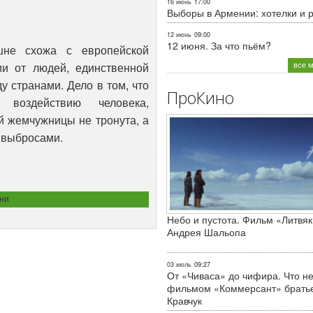
16 июнь
17:00
Выборы в Армении: хотелки и 
12 июнь
09:00
12 июня. За что пьём?
шне схожа с европейской
все 
и от людей, единственной
 странами. Дело в том, что
ПроКино
 воздействию человека,
й жемчужницы не тронута, а
 выбросами.
ни
Небо и пустота. Фильм «Литвяк
Андрея Шальопа
03 июль
09:27
От «Чиваса» до чифира. Что не
фильмом «Коммерсант» брать
Кравчук