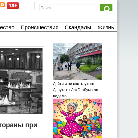
ество
Происшествия
Скандалы
Жизнь
Дойти и не споткнуться.
Депутаты АрхГорДумы за
неделю
тораны при