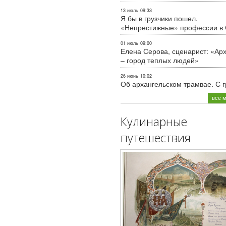
13 июль
09:33
Я бы в грузчики пошел.
«Непрестижные» профессии в
01 июль
09:00
Елена Серова, сценарист: «Ар
– город теплых людей»
26 июнь
10:02
Об архангельском трамвае. С 
все 
Кулинарные
путешествия