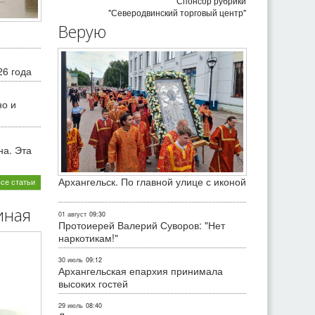
Спонсор рубрики
"Северодвинский торговый центр"
Верую
26 года
но и
на. Эта
Архангельск. По главной улице с иконой
все статьи
иная
01 август
09:30
Протоиерей Валерий Суворов: "Нет
наркотикам!"
30 июль
09:12
Архангельская епархия принимала
высоких гостей
29 июль
08:40