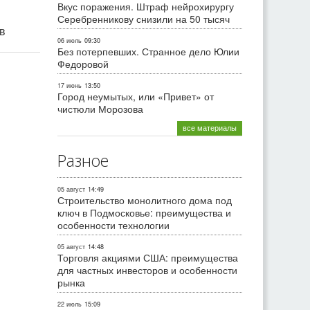
Вкус поражения. Штраф нейрохирургу
Серебренникову снизили на 50 тысяч
ив
06 июль
09:30
Без потерпевших. Странное дело Юлии
Федоровой
17 июнь
13:50
Город неумытых, или «Привет» от
чистюли Морозова
все материалы
Разное
05 август
14:49
Строительство монолитного дома под
ключ в Подмосковье: преимущества и
особенности технологии
05 август
14:48
Торговля акциями США: преимущества
для частных инвесторов и особенности
рынка
22 июль
15:09