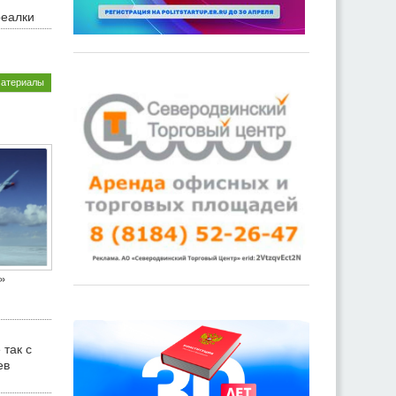
реалки
материалы
»
 так с
ев