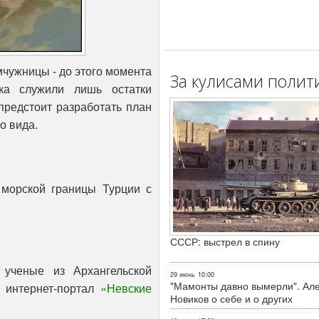
чужницы - до этого момента
За кулисами полит
ка служили лишь остатки
предстоит разработать план
о вида.
 морской границы Турции с
СССР: выстрел в спину
 ученые из Архангельской
29 июнь
10:00
"Мамонты давно вымерли". Ал
т интернет-портал
«Невские
Новиков о себе и о других