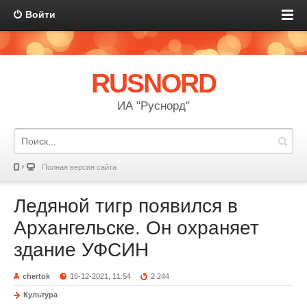
Войти
RUSNORD
ИА "Руснорд"
Полная версия сайта
Ледяной тигр появился в
Архангельске. Он охраняет
здание УФСИН
chertok
16-12-2021, 11:54
2 244
Культура