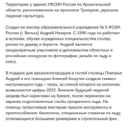
Территорию у здания УФСИН России по Архангельской
области, расположенном на проспекте Троицком, украсила
ледяная скульптура.
Создал ее мастер образовательного учреждения № 5 ФСИН
России (г. Вельск) Андрей Назаров. С 1996 года он работает
в колонии, обучая осужденных специальностям столяр,
резчик по дереву и бересте. Андрей является
неоднократным участником и дипломантом областных и
российских конкурсов по фотографии, резьбе по льду и
снегу.
В подарок для архангелогородцев и гостей столицы Поморья
Андрей и его помощник Алексей Кошутин создали символ
наступающего года – тигра, за спиной которого на колоннах
возвышаются цифры 2022. Вначале будущий ледяной
шедевр был нарисован на бумаге, после перенесен на
заранее подготовленные глыбы прозрачного льда. На
помощь талантливым мастерам пришли инструменты и
приспособления: бензопила, специальные стамески по льду,
отличающиеся большими размерами и строительный фен.