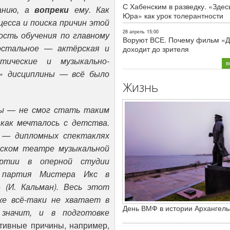
С Хабенским в разведку. «Здес
анию, а
вопреки
ему. Как
Юра» как урок толерантности
есса и поиска причин этой
28 апрель
15:00
сть обучения по главному
Воруют ВСЕ. Почему фильм «Д
 остальное — актёрская и
доходит до зрителя
етические и музыкально-
в
е» дисциплины — всё было
Жизнь
мы — не смог стать таким
 как мечталось с детства.
 — дипломных спектаклях
рском театре музыкальной
артии в оперной студии
и партия Мистера Икс в
 (И. Кальман). Весь этот
же всё-таки не хватает в
День ВМФ в истории Архангель
 значит, и в подготовке
тивные причины, например,