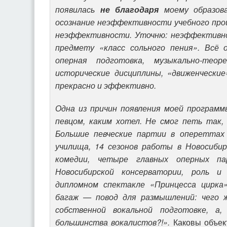
появилась
не благодаря
моему образов
осознание неэффективности учебного проц
неэффективности. Уточню: неэффективно
предмету «класс сольного пения». Всё
оперная подготовка, музыкально-теор
исторические дисциплины, «движенчески
прекрасно и эффективно.
Одна из причин появления моей програм
певцом, каким хотел. Не смог петь так,
Большие певческие партии в опереттах
училища, 14 сезонов работы в Новосиби
комедии, четыре главных оперных п
Новосибирской консерватории, роль 
дипломном спектакле «Принцесса цирка»
багаж — повод для размышлений: чего 
собственной вокальной подготовке, а,
большинства вокалистов?!».
Каковы объек