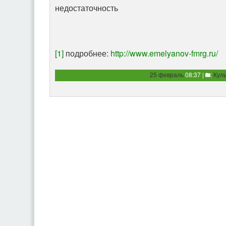
недостаточность
[1]
подробнее:
http://www.emelyanov-fmrg.ru/
25 февраль
08:37 |
:
Куль