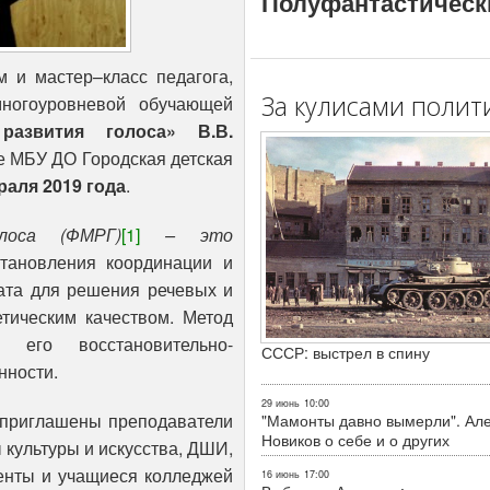
Полуфантастическ
м и мастер–класс педагога,
За кулисами полит
многоуровневой обучающей
развития голоса» В.В.
е МБУ ДО Городская детская
раля 2019 года
.
лоса (ФМРГ)
[1]
– это
тановления координации и
ата для решения речевых и
етическим качеством. Метод
 его восстановительно-
СССР: выстрел в спину
нности.
29 июнь
10:00
х приглашены преподаватели
"Мамонты давно вымерли". Ал
Новиков о себе и о других
культуры и искусства, ДШИ,
денты и учащиеся колледжей
16 июнь
17:00