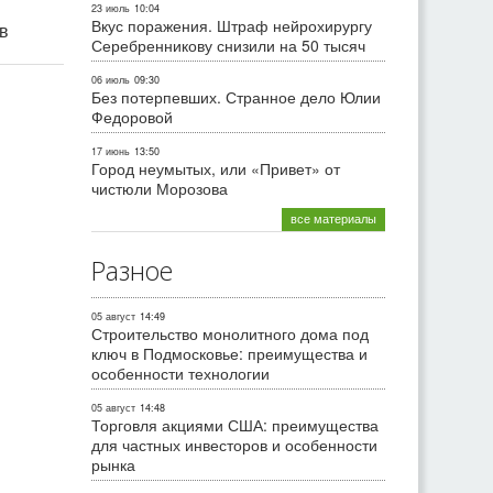
23 июль
10:04
Вкус поражения. Штраф нейрохирургу
ив
Серебренникову снизили на 50 тысяч
06 июль
09:30
Без потерпевших. Странное дело Юлии
Федоровой
17 июнь
13:50
Город неумытых, или «Привет» от
чистюли Морозова
все материалы
Разное
05 август
14:49
Строительство монолитного дома под
ключ в Подмосковье: преимущества и
особенности технологии
05 август
14:48
Торговля акциями США: преимущества
для частных инвесторов и особенности
рынка