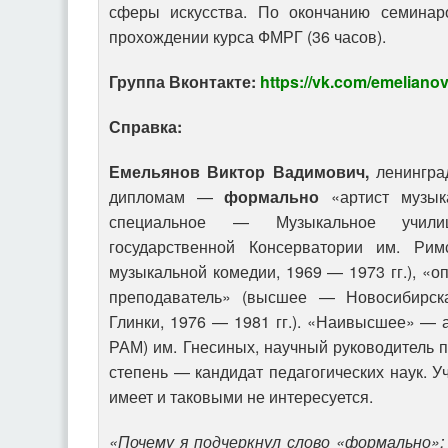
сферы искусства. По окончанию семинар
прохождении курса ФМРГ (36 часов).
Группа Вконтакте:
https://vk.com/emeliano
Справка:
Емельянов Виктор Вадимович,
ленингра
дипломам —
формально
«артист музык
специальное — Музыкальное учили
государственной Консерватории им. Римс
музыкальной комедии, 1969 — 1973 гг.), «о
преподаватель» (высшее — Новосибирска
Глинки, 1976 — 1981 гг.). «Наивысшее» —
РАМ) им. Гнесиных, научный руководитель п
степень — кандидат педагогических наук. У
имеет и таковыми не интересуется.
«Почему я подчеркнул слово «формально»