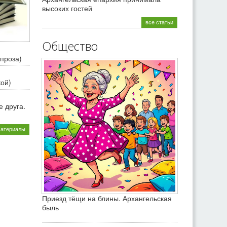
высоких гостей
все статьи
Общество
проза)
кой)
 друга.
материалы
Приезд тёщи на блины. Архангельская
быль