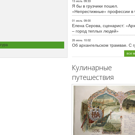
13 июль
09:33
Я бы в грузчики пошел.
«Непрестижные» профессии в
01 июль
09:00
Елена Серова, сценарист: «Ар
– город теплых людей»
26 июнь
10:02
тура
Об архангельском трамвае. С 
все 
Кулинарные
путешествия