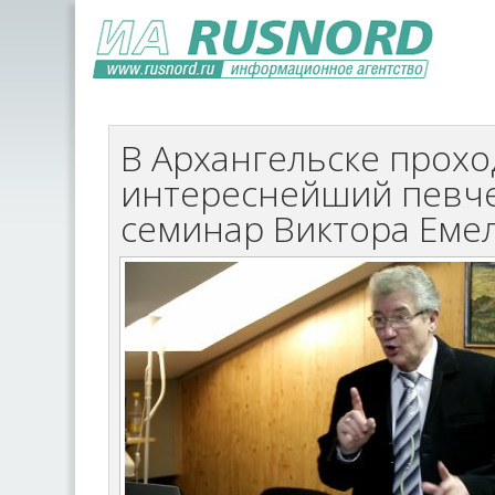
В Архангельске прохо
интереснейший певч
семинар Виктора Еме