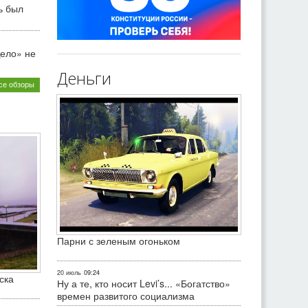
ь был
ело» не
Деньги
се обзоры
Парни с зеленым огоньком
20 июль
09:24
ска
Ну а те, кто носит Levi’s... «Богатство»
времен развитого социализма