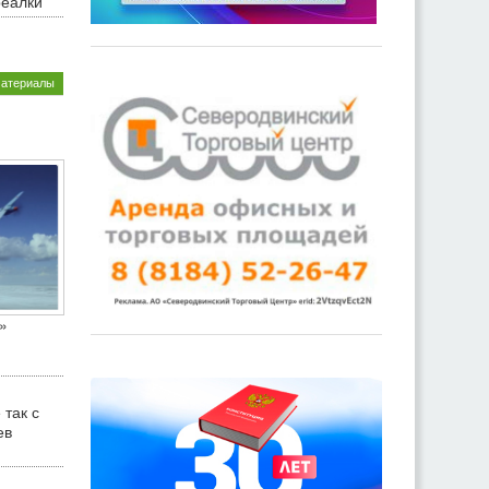
реалки
материалы
»
 так с
ев