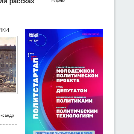
ий рассказ
неделю
ики
ександр