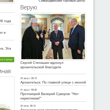
"Северодвинский торговый центр"
Верую
26 года
но и
на. Эта
все статьи
Сергей Степашин вдохнул
архангельской благодати
иная
03 август
09:15
Архангельск. По главной улице с иконой
01 август
09:30
Протоиерей Валерий Суворов: "Нет
наркотикам!"
30 июль
09:12
Архангельская епархия принимала