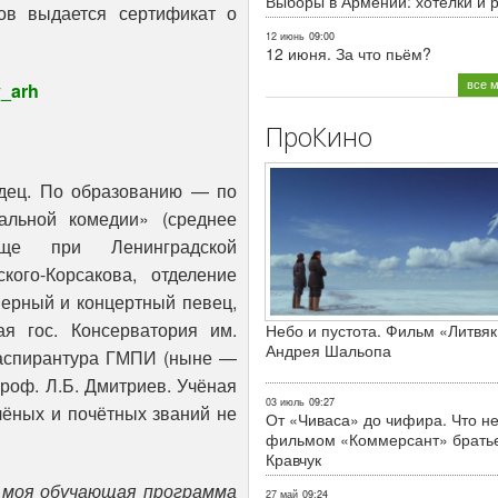
Выборы в Армении: хотелки и 
ов выдается сертификат о
12 июнь
09:00
12 июня. За что пьём?
все 
v_arh
ПроКино
дец. По образованию — по
альной комедии» (среднее
ще при Ленинградской
кого-Корсакова, отделение
перный и концертный певец,
я гос. Консерватория им.
Небо и пустота. Фильм «Литвяк
Андрея Шальопа
 аспирантура ГМПИ (ныне —
роф. Л.Б. Дмитриев. Учёная
03 июль
09:27
чёных и почётных званий не
От «Чиваса» до чифира. Что не
фильмом «Коммерсант» брать
Кравчук
: моя обучающая программа
27 май
09:24