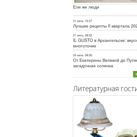
Ели же люди
01 июль
15:27
Лучшие рецепты II квартала 20
21 июнь
09:53
IL GUSTO в Архангельске: вкус
многоточие
05 июнь
09:00
От Екатерины Великой до Пути
загадочная солянка
Литературная гост