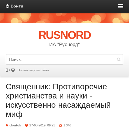
Войти
RUSNORD
ИА "Руснорд"
Полная версия сайта
Священник: Противоречие
христианства и науки -
искусственно насаждаемый
миф
chertok
27-03-2019, 09:21
1 340