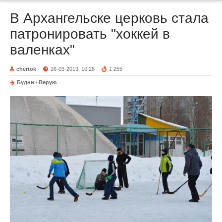
В Архангельске церковь стала
патронировать "хоккей в
валенках"
chertok
26-03-2019, 10:28
1 255
Будни
/
Верую