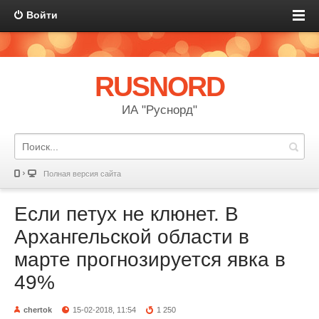
Войти
RUSNORD
ИА "Руснорд"
Полная версия сайта
Если петух не клюнет. В
Архангельской области в
марте прогнозируется явка в
49%
chertok
15-02-2018, 11:54
1 250