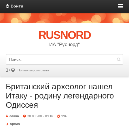
Войти
RUSNORD
ИА "Руснорд"
Полная версия сайта
Британский археолог нашел
Итаку - родину легендарного
Одиссея
admin
30-09-2005, 09:16
994
Архив