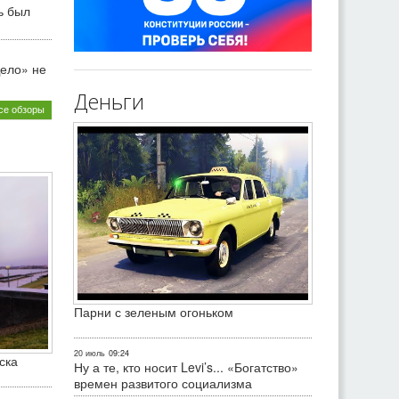
ь был
ело» не
Деньги
се обзоры
Парни с зеленым огоньком
20 июль
09:24
ска
Ну а те, кто носит Levi’s... «Богатство»
времен развитого социализма