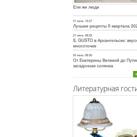
Ели же люди
01 июль
15:27
Лучшие рецепты II квартала 20
21 июнь
09:53
IL GUSTO в Архангельске: вкус
многоточие
05 июнь
09:00
От Екатерины Великой до Пути
загадочная солянка
Литературная гост