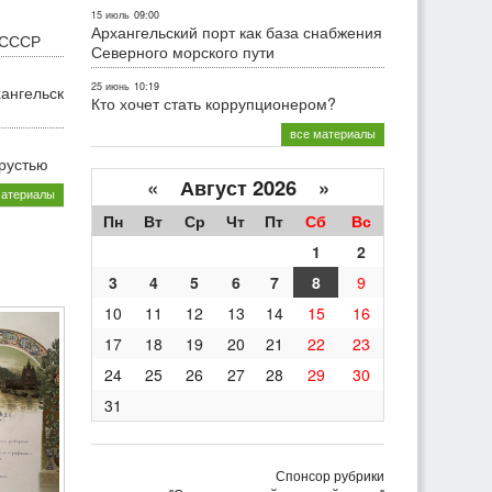
15 июль
09:00
Архангельский порт как база снабжения
 СССР
Северного морского пути
25 июнь
10:19
хангельск
Кто хочет стать коррупционером?
все материалы
грустью
«
Август 2026 »
материалы
Пн
Вт
Ср
Чт
Пт
Сб
Вс
1
2
3
4
5
6
7
8
9
10
11
12
13
14
15
16
17
18
19
20
21
22
23
24
25
26
27
28
29
30
31
Спонсор рубрики