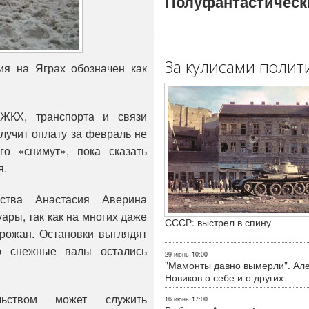
Полуфантастическ
За кулисами полит
ия на Яграх обозначен как
 ЖКХ, транспорта и связи
лучит оплату за февраль не
о «снимут», пока сказать
я.
йства Анастасия Аверина
уары, так как на многих даже
СССР: выстрел в спину
орожан. Остановки выглядят
о снежные валы остались
29 июнь
10:00
"Мамонты давно вымерли". Ал
Новиков о себе и о других
льством может служить
16 июнь
17:00