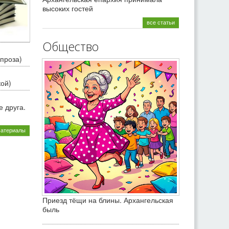
высоких гостей
все статьи
Общество
проза)
кой)
 друга.
материалы
Приезд тёщи на блины. Архангельская
быль