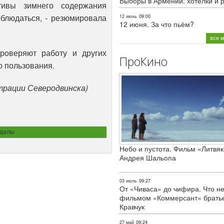
Выборы в Армении: хотелки и 
тивы зимнего содержания
блюдаться, - резюмировала
12 июнь
09:00
12 июня. За что пьём?
все 
роверяют работу и других
ПроКино
о пользования.
трации Северодвинска)
далы
Небо и пустота. Фильм «Литвяк
Андрея Шальопа
03 июль
09:27
От «Чиваса» до чифира. Что не
фильмом «Коммерсант» брать
Кравчук
27 май
09:24