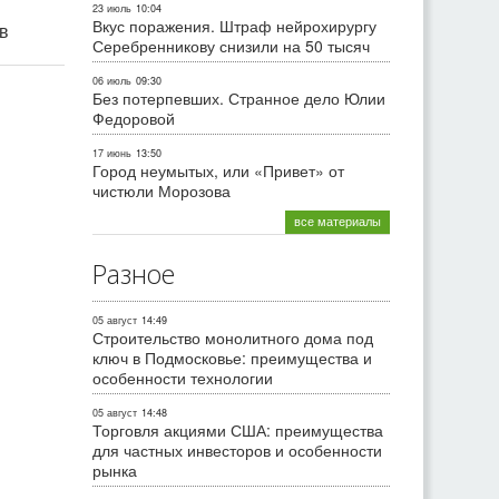
23 июль
10:04
Вкус поражения. Штраф нейрохирургу
ив
Серебренникову снизили на 50 тысяч
06 июль
09:30
Без потерпевших. Странное дело Юлии
Федоровой
17 июнь
13:50
Город неумытых, или «Привет» от
чистюли Морозова
все материалы
Разное
05 август
14:49
Строительство монолитного дома под
ключ в Подмосковье: преимущества и
особенности технологии
05 август
14:48
Торговля акциями США: преимущества
для частных инвесторов и особенности
рынка