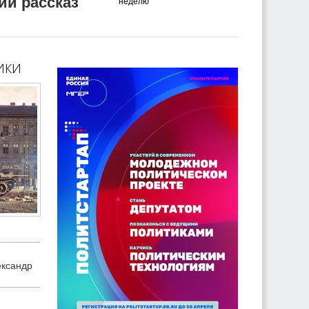
ий рассказ
неделю
ики
ександр