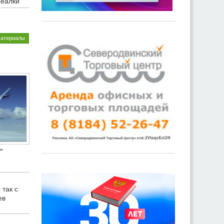
реалки
материалы
»
 так с
ев