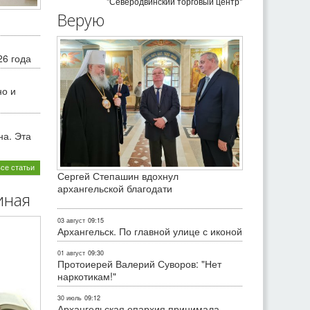
"Северодвинский торговый центр"
Верую
26 года
но и
на. Эта
все статьи
Сергей Степашин вдохнул
архангельской благодати
иная
03 август
09:15
Архангельск. По главной улице с иконой
01 август
09:30
Протоиерей Валерий Суворов: "Нет
наркотикам!"
30 июль
09:12
Архангельская епархия принимала