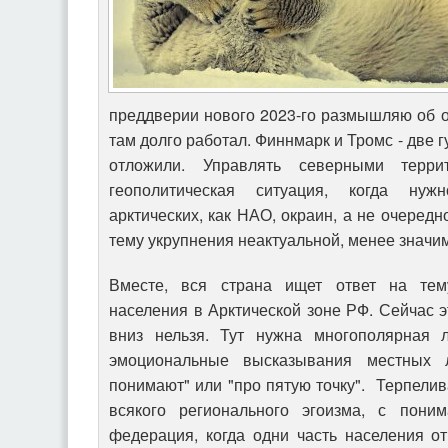
преддверии нового 2023-го размышляю об о
там долго работал. Финнмарк и Тромс - две 
отложили. Управлять северными терри
геополитическая ситуация, когда нуж
арктических, как НАО, окраин, а не очередн
тему укрупнения неактуальной, менее значи
Вместе, вся страна ищет ответ на тем
населения в Арктической зоне РФ. Сейчас э
вниз нельзя. Тут нужна многополярная 
эмоциональные высказывания местных 
понимают" или "про пятую точку". Терпелив
всякого регионального эгоизма, с поним
федерация, когда одни часть населения о