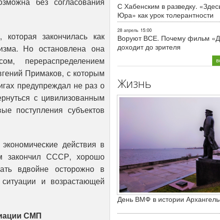
зможна без согласования
С Хабенским в разведку. «Здес
Юра» как урок толерантности
28 апрель
15:00
 которая закончилась как
Воруют ВСЕ. Почему фильм «Д
доходит до зрителя
изма. Но остановлена она
сом, перераспределением
в
вгений Примаков, с которым
Жизнь
игах предупреждал не раз о
ернуться с цивилизованным
ые поступления субъектов
 экономические действия в
 закончил СССР, хорошо
вать вдвойне осторожно в
 ситуации и возрастающей
День ВМФ в истории Архангель
циации СМП