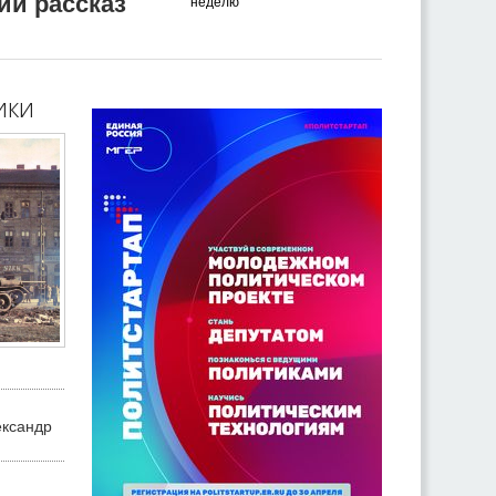
ий рассказ
неделю
ики
ександр