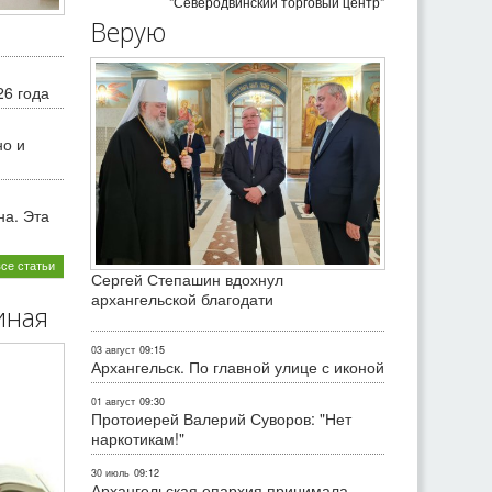
"Северодвинский торговый центр"
Верую
26 года
но и
на. Эта
все статьи
Сергей Степашин вдохнул
архангельской благодати
иная
03 август
09:15
Архангельск. По главной улице с иконой
01 август
09:30
Протоиерей Валерий Суворов: "Нет
наркотикам!"
30 июль
09:12
Архангельская епархия принимала