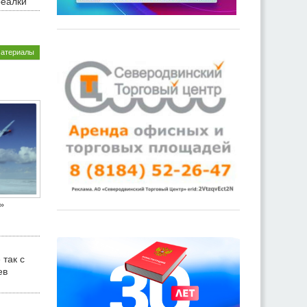
реалки
материалы
»
 так с
ев