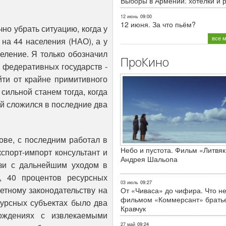
Выборы в Армении: хотелки и 
12 июнь
09:00
12 июня. За что пьём?
о убрать ситуацию, когда у
все 
 на 44 населения (НАО), а у
еление. Я только обозначил
ПроКино
 федеративных государств -
йти от крайне примитивного
сильной станем тогда, когда
й сложился в последние два
ове, с последним работал в
Небо и пустота. Фильм «Литвяк
кспорт-импорт консультант и
Андрея Шальопа
зи с дальнейшим уходом в
, 40 процентов ресурсных
03 июль
09:27
етному законодательству на
От «Чиваса» до чифира. Что не
фильмом «Коммерсант» брать
сурсных субъектах было два
Кравчук
ождениях с извлекаемыми
27 май
09:24