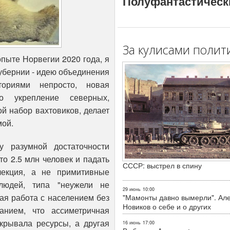
Полуфантастическ
За кулисами полит
пыте Норвегии 2020 года, я
губернии - идею объединения
ториями непросто, новая
но укрепление северных,
ой набор вахтовиков, делает
мой.
у разумной достаточности
то 2.5 млн человек и падать
СССР: выстрел в спину
лекция, а не примитивные
людей, типа "неужели не
29 июнь
10:00
ая работа с населением без
"Мамонты давно вымерли". Ал
Новиков о себе и о других
анием, что ассиметричная
ткрывала ресурсы, а другая
16 июнь
17:00