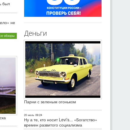
ь был
ело» не
Деньги
се обзоры
Парни с зеленым огоньком
20 июль
09:24
ска
Ну а те, кто носит Levi’s... «Богатство»
времен развитого социализма