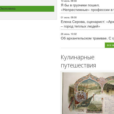
13 июль
09:33
Я бы в грузчики пошел.
Экономика
«Непрестижные» профессии в
01 июль
09:00
Елена Серова, сценарист: «Ар
– город теплых людей»
26 июнь
10:02
Об архангельском трамвае. С 
все 
Кулинарные
путешествия