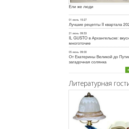
Ели же люди
01 июль
15:27
Лучшие рецепты II квартала 20
21 июнь
09:53
IL GUSTO в Архангельске: вкус
многоточие
05 июнь
09:00
От Екатерины Великой до Пути
загадочная солянка
Литературная гост