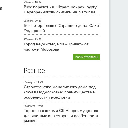
23 июль
10:04
Вкус поражения. Штраф нейрохирургу
ив
Серебренникову снизили на 50 тысяч
06 июль
09:30
Без потерпевших. Странное дело Юлии
Федоровой
17 июнь
13:50
Город неумытых, или «Привет» от
чистюли Морозова
все материалы
Разное
05 август
14:49
Строительство монолитного дома под
ключ в Подмосковье: преимущества и
особенности технологии
05 август
14:48
Торговля акциями США: преимущества
для частных инвесторов и особенности
рынка