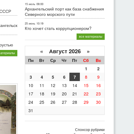
15 июль
09:00
Архангельский порт как база снабжения
 СССР
Северного морского пути
25 июнь
10:19
хангельск
Кто хочет стать коррупционером?
все материалы
грустью
«
Август 2026 »
материалы
Пн
Вт
Ср
Чт
Пт
Сб
Вс
1
2
3
4
5
6
7
8
9
10
11
12
13
14
15
16
17
18
19
20
21
22
23
24
25
26
27
28
29
30
31
Спонсор рубрики