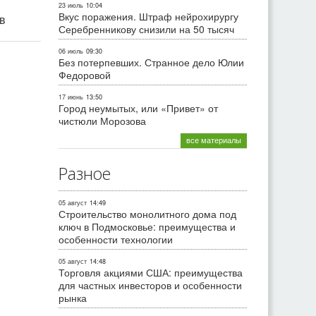
23 июль
10:04
Вкус поражения. Штраф нейрохирургу
ив
Серебренникову снизили на 50 тысяч
06 июль
09:30
Без потерпевших. Странное дело Юлии
Федоровой
17 июнь
13:50
Город неумытых, или «Привет» от
чистюли Морозова
все материалы
Разное
05 август
14:49
Строительство монолитного дома под
ключ в Подмосковье: преимущества и
особенности технологии
05 август
14:48
Торговля акциями США: преимущества
для частных инвесторов и особенности
рынка