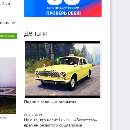
ь был
ело» не
Деньги
се обзоры
Парни с зеленым огоньком
20 июль
09:24
ска
Ну а те, кто носит Levi’s... «Богатство»
времен развитого социализма