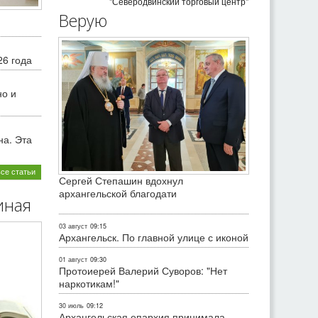
"Северодвинский торговый центр"
Верую
26 года
но и
на. Эта
все статьи
Сергей Степашин вдохнул
архангельской благодати
иная
03 август
09:15
Архангельск. По главной улице с иконой
01 август
09:30
Протоиерей Валерий Суворов: "Нет
наркотикам!"
30 июль
09:12
Архангельская епархия принимала