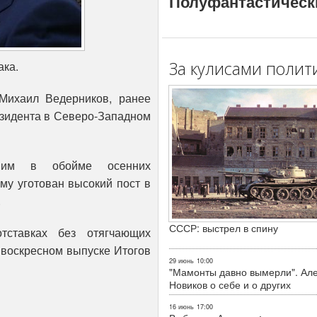
Полуфантастическ
За кулисами полит
ака.
Михаил Ведерников, ранее
езидента в Северо-Западном
дним в обойме осенних
ему уготован высокий пост в
.
СССР: выстрел в спину
тставках без отягчающих
 воскресном выпуске Итогов
29 июнь
10:00
"Мамонты давно вымерли". Ал
Новиков о себе и о других
16 июнь
17:00