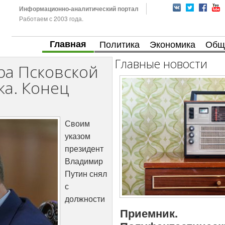
Информационно-аналитический портал
Работаем с 2003 года.
Главная
Политика
Экономика
Общ
Главные новости
ра Псковской
ка. Конец
Своим
указом
президент
Владимир
Путин снял
с
должности
Приемник.