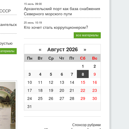
15 июль
09:00
Архангельский порт как база снабжения
 СССР
Северного морского пути
25 июнь
10:19
хангельск
Кто хочет стать коррупционером?
все материалы
грустью
«
Август 2026 »
материалы
Пн
Вт
Ср
Чт
Пт
Сб
Вс
1
2
3
4
5
6
7
8
9
10
11
12
13
14
15
16
17
18
19
20
21
22
23
24
25
26
27
28
29
30
31
Спонсор рубрики