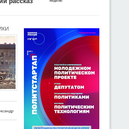
ий рассказ
неделю
ики
ександр