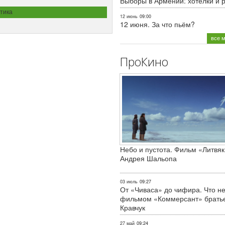
Выборы в Армении: хотелки и 
тика
12 июнь
09:00
12 июня. За что пьём?
все 
ПроКино
Небо и пустота. Фильм «Литвяк
Андрея Шальопа
03 июль
09:27
От «Чиваса» до чифира. Что не
фильмом «Коммерсант» брать
Кравчук
27 май
09:24