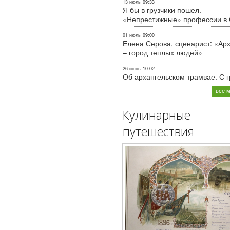
13 июль
09:33
Я бы в грузчики пошел.
«Непрестижные» профессии в
01 июль
09:00
Елена Серова, сценарист: «Ар
– город теплых людей»
26 июнь
10:02
Об архангельском трамвае. С 
все 
Кулинарные
путешествия