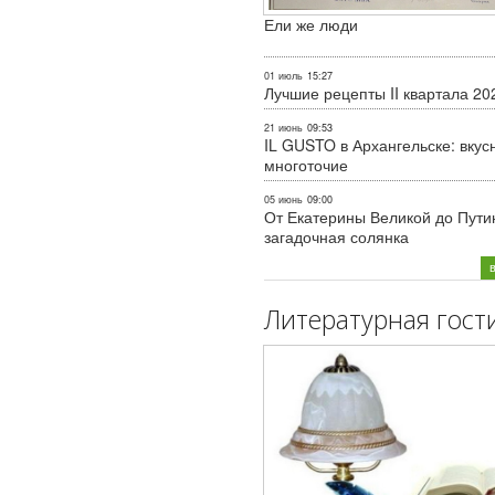
Ели же люди
01 июль
15:27
Лучшие рецепты II квартала 20
21 июнь
09:53
IL GUSTO в Архангельске: вкус
многоточие
05 июнь
09:00
От Екатерины Великой до Пути
загадочная солянка
Литературная гост