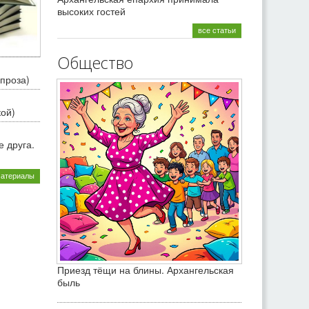
высоких гостей
все статьи
Общество
проза)
кой)
 друга.
материалы
Приезд тёщи на блины. Архангельская
быль