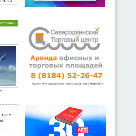
реалки
материалы
»
 так с
ев