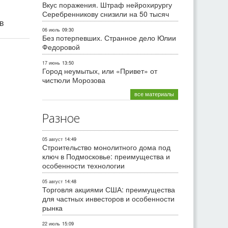
Вкус поражения. Штраф нейрохирургу
Серебренникову снизили на 50 тысяч
ив
06 июль
09:30
Без потерпевших. Странное дело Юлии
Федоровой
17 июнь
13:50
Город неумытых, или «Привет» от
чистюли Морозова
все материалы
Разное
05 август
14:49
Строительство монолитного дома под
ключ в Подмосковье: преимущества и
особенности технологии
05 август
14:48
Торговля акциями США: преимущества
для частных инвесторов и особенности
рынка
22 июль
15:09