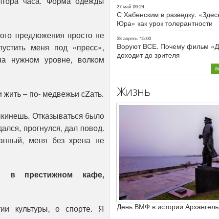
олтора часа. Форма одежды
27 май
09:24
С Хабенским в разведку. «Здес
Юра» как урок толерантности
того предложения просто не
28 апрель
15:00
Воруют ВСЕ. Почему фильм «Д
пустить меня под «пресс»,
доходит до зрителя
 на нужном уровне, волком
в
Жизнь
 жить – по- медвежьи сZать.
выкинешь. Отказываться было
дался, прогнулся, дал повод.
анный, меня без хрена не
и в престижном кафе,
День ВМФ в истории Архангель
ии культуры, о спорте. Я