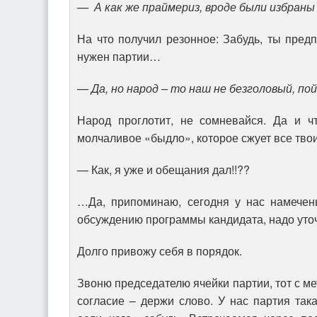
— А как же праймериз, вроде были избраны
На что получил резонное: Забудь, ты предп
нужен партии…
— Да, но народ – то наш не безголовый, п
Народ проглотит, не сомневайся. Да и чт
молчаливое «быдло», которое сжует все тво
— Как, я уже и обещания дал!!??
…Да, припоминаю, сегодня у нас намечен
обсуждению программы кандидата, надо уточ
Долго привожу себя в порядок.
Звоню председателю ячейки партии, тот с ме
согласие – держи слово. У нас партия та