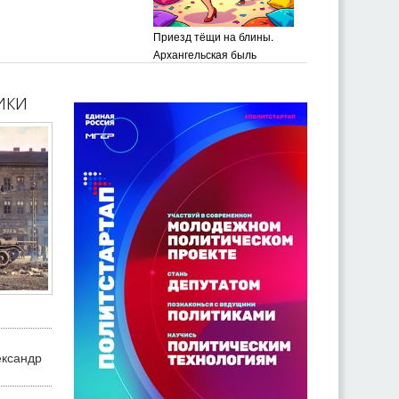
Приезд тёщи на блины.
Архангельская быль
ики
ександр