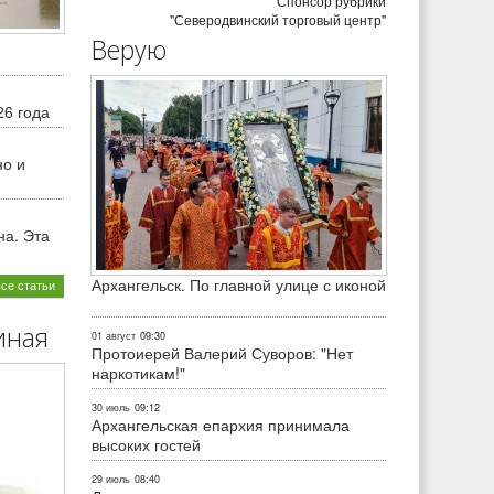
Спонсор рубрики
"Северодвинский торговый центр"
Верую
26 года
но и
на. Эта
Архангельск. По главной улице с иконой
все статьи
иная
01 август
09:30
Протоиерей Валерий Суворов: "Нет
наркотикам!"
30 июль
09:12
Архангельская епархия принимала
высоких гостей
29 июль
08:40