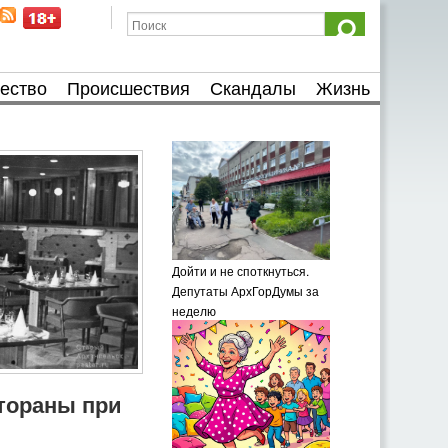
ество
Происшествия
Скандалы
Жизнь
Дойти и не споткнуться.
Депутаты АрхГорДумы за
неделю
тораны при