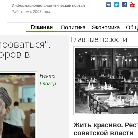
Информационно-аналитический портал
Работаем с 2003 года.
Главная
Политика
Экономика
Общ
Главные новости
ироваться".
оров в
Некто
блогер
Жить красиво. Рес
советской власти