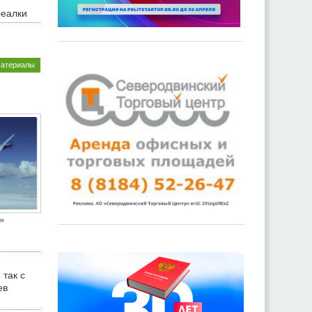
реалки
материалы
»
 так с
ев