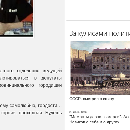
За кулисами полит
стного отделения ведущей
лотироваться в депутаты
ровинциального городишки
СССР: выстрел в спину
оему самолюбию, гордости…
 короче, проходная. Будешь
29 июнь
10:00
"Мамонты давно вымерли". Ал
Новиков о себе и о других