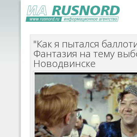
"Как я пытался баллот
Фантазия на тему выб
Новодвинске