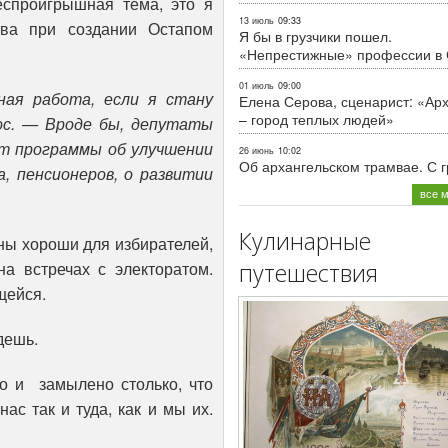
еспроигрышная тема, это я
13 июль
09:33
ва при создании Остапом
Я бы в грузчики пошел.
«Непрестижные» профессии в
01 июль
09:00
ная работа, если я стану
Елена Серова, сценарист: «Ар
– город теплых людей»
ос. — Вроде бы, депутаты
т программы об улучшении
26 июнь
10:02
Об архангельском трамвае. С 
а, пенсионеров, о развитии
все 
Кулинарные
ны хороши для избирателей,
путешествия
а встречах с электоратом.
щейся.
дешь.
о и замылено столько, что
ас так и туда, как и мы их.