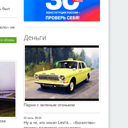
ь был
ело» не
Деньги
се обзоры
Парни с зеленым огоньком
20 июль
09:24
ска
Ну а те, кто носит Levi’s... «Богатство»
времен развитого социализма