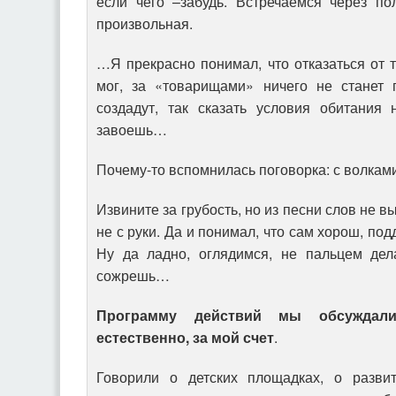
если чего –забудь. Встречаемся через п
произвольная.
…Я прекрасно понимал, что отказаться от 
мог, за «товарищами» ничего не станет 
создадут, так сказать условия обитания
завоешь…
Почему-то вспомнилась поговорка: с волками
Извините за грубость, но из песни слов не 
не с руки. Да и понимал, что сам хорош, под
Ну да ладно, оглядимся, не пальцем дел
сожрешь…
Программу действий мы обсуждал
естественно, за мой счет
.
Говорили о детских площадках, о развит