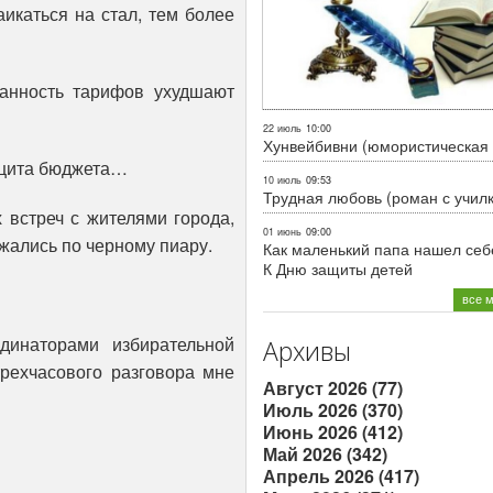
икаться на стал, тем более
анность тарифов ухудшают
22 июль
10:00
Хунвейбивни (юмористическая 
ицита бюджета…
10 июль
09:53
Трудная любовь (роман с учил
 встреч с жителями города,
01 июнь
09:00
жались по черному пиару.
Как маленький папа нашел себе
К Дню защиты детей
все 
инаторами избирательной
Архивы
рехчасового разговора мне
Август 2026 (77)
Июль 2026 (370)
Июнь 2026 (412)
Май 2026 (342)
Апрель 2026 (417)