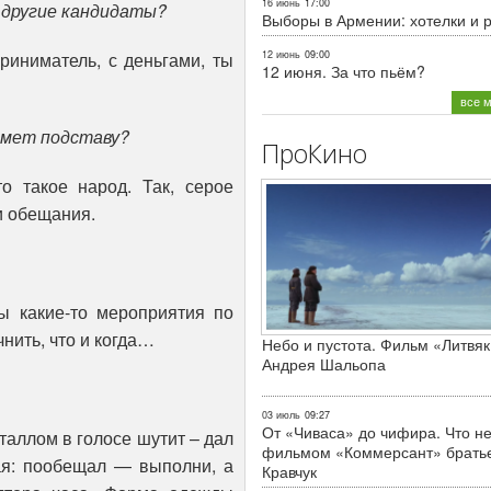
16 июнь
17:00
 другие кандидаты?
Выборы в Армении: хотелки и 
12 июнь
09:00
риниматель, с деньгами, ты
12 июня. За что пьём?
все 
оймет подставу?
ПроКино
о такое народ. Так, серое
и обещания.
ы какие-то мероприятия по
нить, что и когда…
Небо и пустота. Фильм «Литвяк
Андрея Шальопа
03 июль
09:27
От «Чиваса» до чифира. Что не
таллом в голосе шутит – дал
фильмом «Коммерсант» брать
кая: пообещал — выполни, а
Кравчук