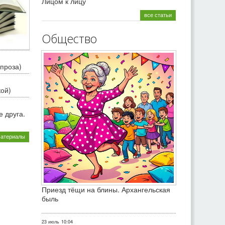
Лицом к лицу
все статьи
Общество
проза)
кой)
 друга.
материалы
Приезд тёщи на блины. Архангельская
быль
23 июль
10:04