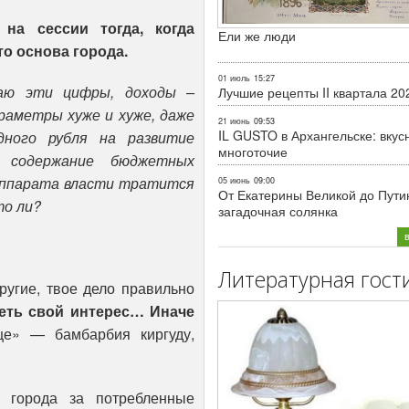
на сессии тогда, когда
Ели же люди
то основа города.
01 июль
15:27
аю эти цифры, доходы –
Лучшие рецепты II квартала 20
араметры хуже и хуже, даже
21 июнь
09:53
IL GUSTO в Архангельске: вкус
ного рубля на развитие
многоточие
а содержание бюджетных
аппарата власти тратится
05 июнь
09:00
От Екатерины Великой до Пути
то ли?
загадочная солянка
Литературная гост
другие, твое дело правильно
меть свой интерес… Иначе
е» — бамбарбия киргуду,
 города за потребленные