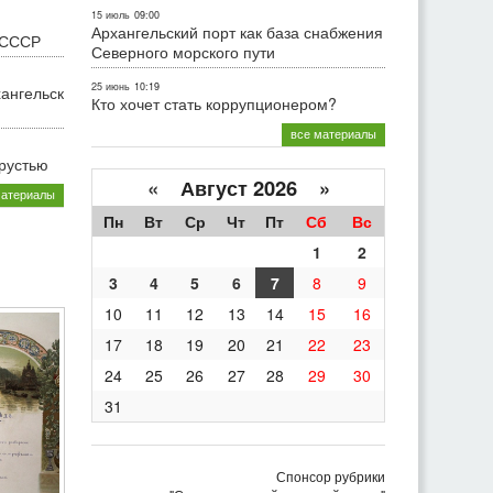
15 июль
09:00
Архангельский порт как база снабжения
 СССР
Северного морского пути
25 июнь
10:19
хангельск
Кто хочет стать коррупционером?
все материалы
грустью
«
Август 2026 »
материалы
Пн
Вт
Ср
Чт
Пт
Сб
Вс
1
2
3
4
5
6
7
8
9
10
11
12
13
14
15
16
17
18
19
20
21
22
23
24
25
26
27
28
29
30
31
Спонсор рубрики