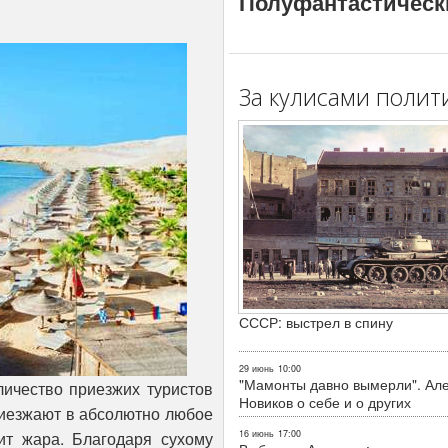
Полуфантастическ
За кулисами полит
СССР: выстрел в спину
29 июнь
10:00
"Мамонты давно вымерли". Ал
оличество приезжих туристов
Новиков о себе и о других
риезжают в абсолютно любое
ит жара. Благодаря сухому
16 июнь
17:00