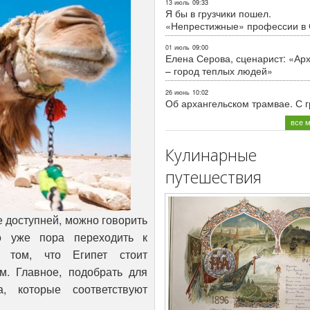
13 июль
09:33
Я бы в грузчики пошел.
«Непрестижные» профессии в
01 июль
09:00
Елена Серова, сценарист: «Ар
– город теплых людей»
26 июнь
10:02
Об архангельском трамвае. С 
все 
Кулинарные
путешествия
 доступней, можно говорить
о уже пора переходить к
 том, что Египет стоит
м. Главное, подобрать для
 которые соответствуют