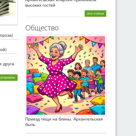
высоких гостей
все статьи
Общество
проза)
кой)
 друга.
материалы
Приезд тёщи на блины. Архангельская
быль