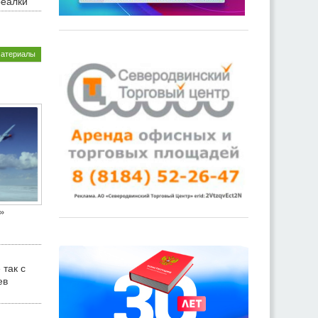
реалки
материалы
»
 так с
ев