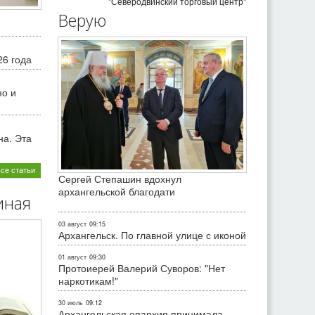
"Северодвинский торговый центр"
Верую
26 года
но и
на. Эта
все статьи
Сергей Степашин вдохнул
архангельской благодати
иная
03 август
09:15
Архангельск. По главной улице с иконой
01 август
09:30
Протоиерей Валерий Суворов: "Нет
наркотикам!"
30 июль
09:12
Архангельская епархия принимала