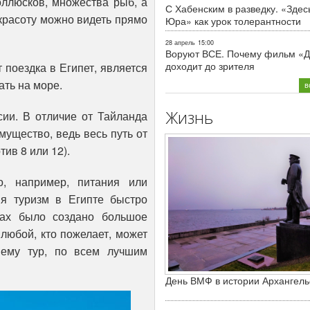
оллюсков, множества рыб, а
С Хабенским в разведку. «Здес
у красоту можно видеть прямо
Юра» как урок толерантности
28 апрель
15:00
Воруют ВСЕ. Почему фильм «Д
доходит до зрителя
 поездка в Египет, является
ть на море.
в
Жизнь
сии. В отличие от Тайланда
мущество, ведь весь путь от
тив 8 или 12).
о, например, питания или
я туризм в Египте быстро
ртах было создано большое
любой, кто пожелает, может
 ему тур, по всем лучшим
День ВМФ в истории Архангель