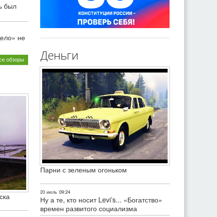
ь был
ело» не
Деньги
се обзоры
Парни с зеленым огоньком
20 июль
09:24
ска
Ну а те, кто носит Levi’s... «Богатство»
времен развитого социализма