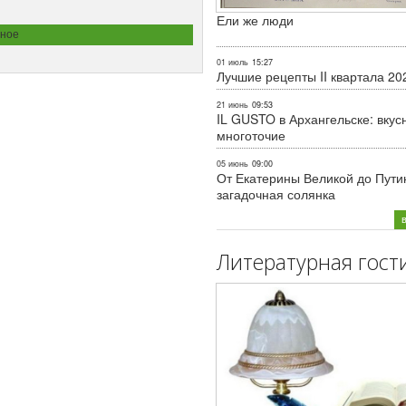
Ели же люди
ное
01 июль
15:27
Лучшие рецепты II квартала 20
21 июнь
09:53
IL GUSTO в Архангельске: вкус
многоточие
05 июнь
09:00
От Екатерины Великой до Пути
загадочная солянка
Литературная гост