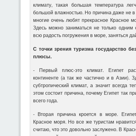
климату, такая большая температура лег
большой влажностью. Но причина даже не в к
многие очень любят прекрасное Красное м
Здесь можно заниматься не только одним 
всю радость погружения в море, заняться да
С точки зрения туризма государство б
плюсы.
- Первый плюс-это климат. Египет ра
континенте (а так же частично и в Азии). 
субтропический климат, а значит всегда те
этом состоит причина, почему Египет так пр
всего года.
- Вторая причина кроется в море. Егип
Красное моря. Но все же туристам нравитс
считаю, что это довольно заслужено. В Кра