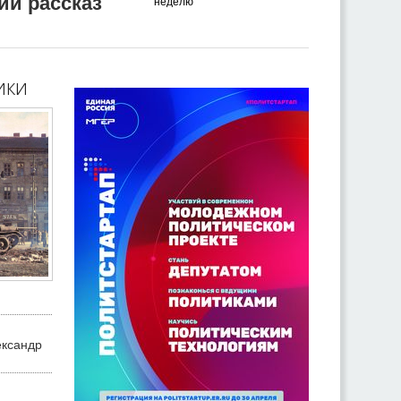
ий рассказ
неделю
ики
ександр