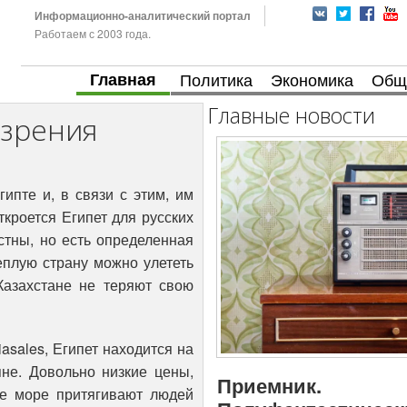
Информационно-аналитический портал
Работаем с 2003 года.
Главная
Политика
Экономика
Общ
Главные новости
 зрения
ипте и, в связи с этим, им
откроется Египет для русских
стны, но есть определенная
еплую страну можно улететь
азахстане не теряют свою
asales, Египет находится на
яне. Довольно низкие цены,
Приемник.
е море притягивают людей