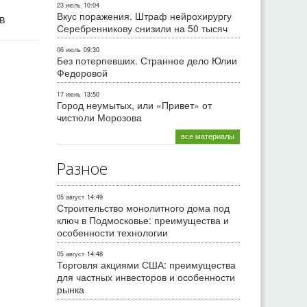
23 июль
10:04
Вкус поражения. Штраф нейрохирургу
ив
Серебренникову снизили на 50 тысяч
06 июль
09:30
Без потерпевших. Странное дело Юлии
Федоровой
17 июнь
13:50
Город неумытых, или «Привет» от
чистюли Морозова
все материалы
Разное
05 август
14:49
Строительство монолитного дома под
ключ в Подмосковье: преимущества и
особенности технологии
05 август
14:48
Торговля акциями США: преимущества
для частных инвесторов и особенности
рынка