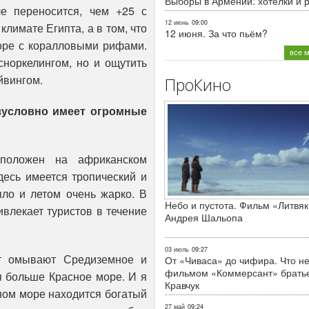
Выборы в Армении: хотелки и 
че переносится, чем +25 с
12 июнь
09:00
лимате Египта, а в том, что
12 июня. За что пьём?
оре с коралловыми рифами.
все 
сноркелингом, но и ощутить
йвингом.
ПроКино
езусловно имеет огромные
сположен на африканском
Здесь имеется тропический и
пло и летом очень жарко. В
Небо и пустота. Фильм «Литвяк
ивлекает туристов в течение
Андрея Шальопа
03 июль
09:27
ет омывают Средиземное и
От «Чиваса» до чифира. Что не
фильмом «Коммерсант» брать
я больше Красное море. И я
Кравчук
сном море находится богатый
27 май
09:24