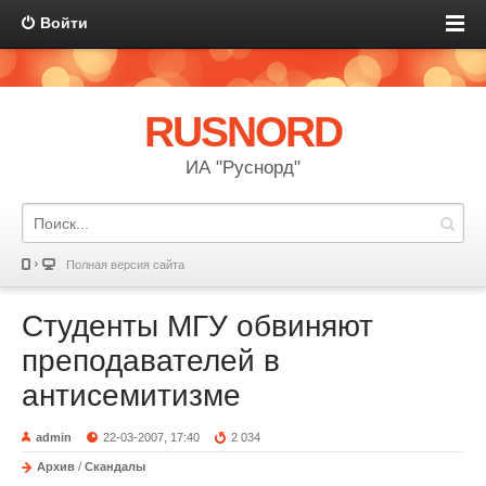
Войти
RUSNORD
ИА "Руснорд"
Полная версия сайта
Студенты МГУ обвиняют
преподавателей в
антисемитизме
admin
22-03-2007, 17:40
2 034
Архив
/
Скандалы