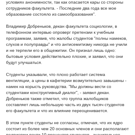
условиях анонимности, так как опасается кары со стороны
сотрудников факультета. - Последние два года все мое
образование состояло из самообразования".
Владимир Добреньков, декан факультета социологии, в
телефонном интервью опроверг претензии к учебным
программам, заявив, что жалобы студентов "полны намеков,
слухов и полуправды" и что антисемитизму никогда не учили
и не терпели его в общежитии. Он признал лишь одно:
бытовые условия действительно плохие, и заявил, что они
будут улучшаться.
Студенты указывали, что плохо работает система
вентиляции, а цены в кафетерии возмутительно завышены -
намек на корысть руководства. "Мы должны вести со
студентами конструктивный диалог", - заявил декан.
Добреньков также отметил, что группа жалобщиков
составляет лишь небольшую часть из двух тысяч студентов
его факультета и что их влияние переоценивается.
В этом пункте студенты не согласны, отмечая, что их ядро
состоит из более чем 20 основных членов и они располагают
подписями почти 10 процентов студентов - значительное