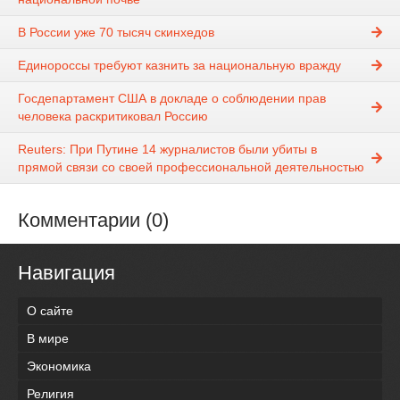
В России уже 70 тысяч скинхедов
Единороссы требуют казнить за национальную вражду
Госдепартамент США в докладе о соблюдении прав
человека раскритиковал Россию
Reuters: При Путине 14 журналистов были убиты в
прямой связи со своей профессиональной деятельностью
Комментарии (0)
Навигация
О сайте
В мире
Экономика
Религия