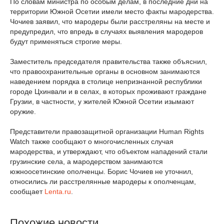
По словам министра по особым делам, в последние дни на
территории Южной Осетии имели место факты мародерства.
Чочиев заявил, что мародеры были расстреляны на месте и
предупредил, что впредь в случаях выявления мародеров
будут применяться строгие меры.
Заместитель председателя правительства также объяснил,
что правоохранительные органы в основном занимаются
наведением порядка в столице непризнанной республики
городе Цхинвали и в селах, в которых проживают граждане
Грузии, в частности, у жителей Южной Осетии изымают
оружие.
Представители правозащитной организации Human Rights
Watch также сообщают о многочисленных случая
мародерства, и утверждают, что объектом нападений стали
грузинские села, а мародерством занимаются
южноосетинские ополченцы. Борис Чочиев не уточнил,
относились ли расстрелянные мародеры к ополченцам,
сообщает
Lenta.ru
.
Похожие новости