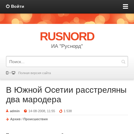
Войти
RUSNORD
ИА "Руснорд"
Полная версия сайта
В Южной Осетии расстреляны
два мародера
admin
14-08-2008, 11:55
1 538
Архив
/
Происшествия