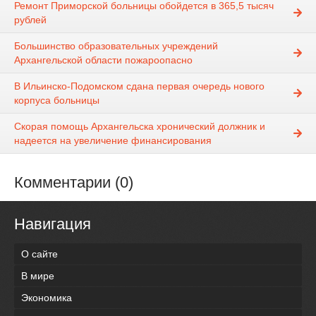
Ремонт Приморской больницы обойдется в 365,5 тысяч
рублей
Большинство образовательных учреждений
Архангельской области пожароопасно
В Ильинско-Подомском сдана первая очередь нового
корпуса больницы
Скорая помощь Архангельска хронический должник и
надеется на увеличение финансирования
Комментарии (0)
Навигация
О сайте
В мире
Экономика