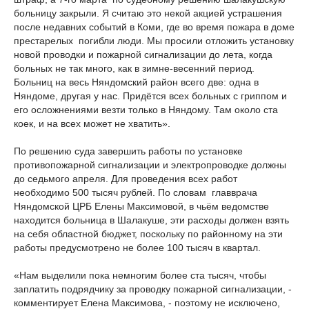
больницу закрыли. Я считаю это некой акцией устрашения
после недавних событий в Коми, где во время пожара в доме
престарелых погибли люди. Мы просили отложить установку
новой проводки и пожарной сигнализации до лета, когда
больных не так много, как в зимне-весенний период.
Больниц на весь Няндомский район всего две: одна в
Няндоме, другая у нас. Придётся всех больных с гриппом и
его осложнениями везти только в Няндому. Там около ста
коек, и на всех может не хватить».
По решению суда завершить работы по установке
противопожарной сигнализации и электропроводке должны
до седьмого апреля. Для проведения всех работ
необходимо 500 тысяч рублей. По словам главврача
Няндомской ЦРБ Елены Максимовой, в чьём ведомстве
находится больница в Шалакуше, эти расходы должен взять
на себя областной бюджет, поскольку по районному на эти
работы предусмотрено не более 100 тысяч в квартал.
«Нам выделили пока немногим более ста тысяч, чтобы
заплатить подрядчику за проводку пожарной сигнализации, -
комментирует Елена Максимова, - поэтому не исключено,