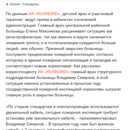
Архив
/
Скандалы
По данным
ИА «RUSNORD»
, детский врач и участковый
терапевт ведут приём в кабинетах поселковой
администрации. Главный врач центральной районной
больницы Елена Максимова расценивает ситуацию как
катастрофическую, так как именно в марте начинается
эпидемия гриппа, и в госпитализации нуждаются больше
людей, чем обычно. Причиной закрытия больницы
послужило предписание пожарной инспекции, согласно
которому в здании пожарная сигнализация и проводка не
соответствуют новым нормативам. Как рассказал
корреспонденту
ИА «RUSNORD»
главный врач структурного
подразделения больницы Владимир Смирнов, в этой
ситуации именно установленные в прошлом году
государственной пожарной инспекцией нормативы сыграли
главную роль в закрытии больницы.
«По старым стандартам в электропроводке использовался
двужильный кабель, сегодня пожарная инспекция требует
установки уже трехжильного кабеля, - прокомментировал
Владимир Смирнов. - В прошлом году нам был выписан
штраф, а 7-го марта по судебному решению шалакушскую