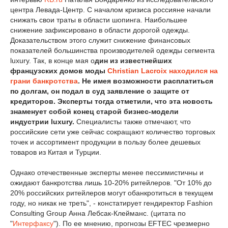
центра Левада-Центр. С началом кризиса россияне начали
снижать свои траты в области шопинга. Наибольшее
снижение зафиксировано в области дорогой одежды.
Доказательством этого служит снижение финансовых
показателей большинства производителей одежды сегмента
luxury. Так, в конце мая о
дин из известнейших
французских домов моды
Christian Lacroix находился на
грани банкротства
. Не имея возможности расплатиться
по долгам, он подал в суд заявление о защите от
кредиторов. Эксперты тогда отметили, что эта новость
знаменует собой конец старой бизнес-модели
индустрии luxury.
Специалисты также отмечают, что
российские сети уже сейчас сокращают количество торговых
точек и ассортимент продукции в пользу более дешевых
товаров из Китая и Турции.
Однако отечественные эксперты менее пессимистичны и
ожидают банкротства лишь 10-20% ритейлеров. "От 10% до
20% российских ритейлеров могут обанкротиться в текущем
году, но никак не треть", - констатирует гендиректор Fashion
Consulting Group Анна Лебсак-Клейманс. (цитата по
"
Интерфаксу
"). По ее мнению, прогнозы EFTEC чрезмерно