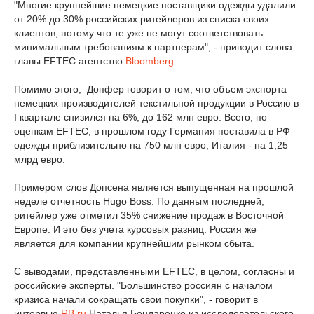
"Многие крупнейшие немецкие поставщики одежды удалили
от 20% до 30% российских ритейлеров из списка своих
клиентов, потому что те уже не могут соответствовать
минимальным требованиям к партнерам", - приводит слова
главы EFTEC агентство
Bloomberg
.
Помимо этого, Допфер говорит о том, что объем экспорта
немецких производителей текстильной продукции в Россию в
I квартале снизился на 6%, до 162 млн евро. Всего, по
оценкам EFTEC, в прошлом году Германия поставила в РФ
одежды приблизительно на 750 млн евро, Италия - на 1,25
млрд евро.
Примером слов Допсена является выпущенная на прошлой
неделе отчетность Hugo Boss. По данным последней,
ритейлер уже отметил 35% снижение продаж в Восточной
Европе. И это без учета курсовых разниц. Россия же
является для компании крупнейшим рынком сбыта.
С выводами, представленными EFTEC, в целом, согласны и
российские эксперты. "Большинство россиян с началом
кризиса начали сокращать свои покупки", - говорит в
интервью
RB.ru
Наталья Бондаренко из исследовательского