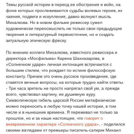
Темы русской истории в период ее обострения и войн, на
фоне которых прослеживаются судьбы волевых героев, их
чаяния, подвиги и искупления, давно волнуют мысль
Михалкова. Но в новом фильме режиссер сумел
художнически переосмыслить не только свои предыдущие
творения и литературный первоисточник, но и создать
актуальную эпическую фреску.
По мнению коллеги Михалкова, известного режиссера и
директора «Мосфильма» Карена Шахназарова, в
«Солнечном ударе» личная интонация встречается с
большим стилем, что рождает по истине философскую
константу. Причем это очень русское произведение, где
ставятся вечные вопросы, на которые трудно найти ответы.
- Три часа зритель не просто напрягал свой ум, а прежде
всего, чувствовал картину, ее душевную ауру.
Символическую гибель царской России метафизически
можно переносить в любую точку нашей истории, в том
числе и в нынешние времена. Я переживал не только за
прошлое, но и за наше настоящее, что
говорит о
вневременном характере «Солнечного удара»
, - поделился
своими взглядами от премьеры писатель-сатирик Михаил