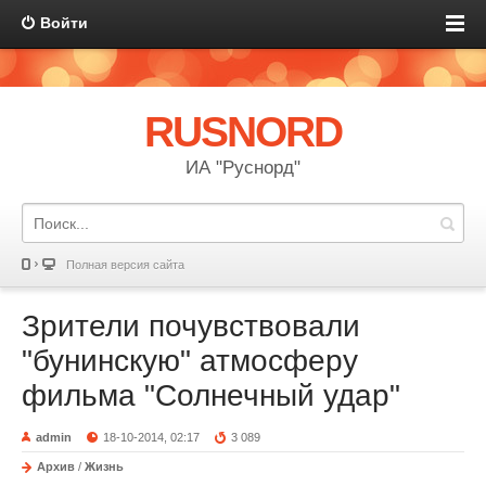
Войти
RUSNORD
ИА "Руснорд"
Полная версия сайта
Зрители почувствовали
"бунинскую" атмосферу
фильма "Солнечный удар"
admin
18-10-2014, 02:17
3 089
Архив
/
Жизнь