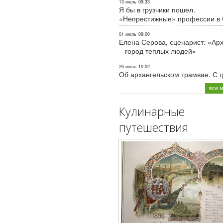
13 июль
09:33
Я бы в грузчики пошел.
«Непрестижные» профессии в
01 июль
09:00
Елена Серова, сценарист: «Ар
– город теплых людей»
26 июнь
10:02
Об архангельском трамвае. С 
все 
Кулинарные
путешествия