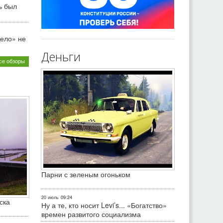
ь был
ело» не
Деньги
се обзоры
Парни с зеленым огоньком
20 июль
09:24
ска
Ну а те, кто носит Levi’s... «Богатство»
времен развитого социализма