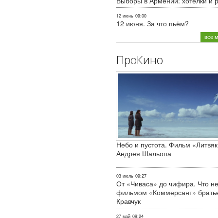
Выборы в Армении: хотелки и 
12 июнь
09:00
12 июня. За что пьём?
все 
ПроКино
Небо и пустота. Фильм «Литвяк
Андрея Шальопа
03 июль
09:27
От «Чиваса» до чифира. Что не
фильмом «Коммерсант» брать
Кравчук
27 май
09:24