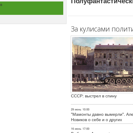
Полуфантастическ
в
За кулисами полит
СССР: выстрел в спину
29 июнь
10:00
"Мамонты давно вымерли". Ал
Новиков о себе и о других
16 июнь
17:00