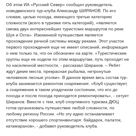
Об этом ИА «Русский Север» сообщил руководитель
новодвинского тур-клуба Александр ШИРАНОВ. По его
словам, целью похода, имеющего третью категорию
сложности (всего в туризме пять категорий), «является
связка двух интереснейших туристских маршрутов по реке
Шуя и Охта». Изюминкой путешествия является
прохождение речной системы между реками. Этот участок
первого прохождения еще не имеет описаний, информация
о нем только та, что он обозначен на карте. «Туристические
группы еще не ходили по этим маршрутам, путь проходит не
по населенной местности, - рассказал Ширанов. – Ребят
ждут дикие места, прекрасная рыбалка, нетронутые
человеком лесные уголки». В данное время весь состав тур-
клуба занимается ремонтом снаряжения. «Клуб существует,
а снаряжение в таком упадочном состоянии, что его до
похода и после похода приходится ремонтировать», - сетует
Ширанов. Вместе с тем, клуб спортивного туризма ДЮЦ
готов организовать путешествие любой сложности, по
любому региону России. «Но эту идею останавливает
отсутствие хорошего спортинвентаря: байдарок, палаток,
катамаранов», - добавил руководитель клуба.