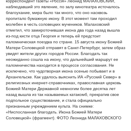
корреспондент газеты «Роcciя» Леонид МАЛАХОВСКИЙ,
наблюдавший это явление, по залу кинотеатра источалось
благоухание, мира было так много, что оно насквозь
пропитало бумажную икону. В этот момент там проходил
молебен в честь соловецких мучеников. Малаховский
отметил, что замироточившая икона два года назад вышла
из-под кисти отца Георгия и теперь ей предстоит
паломническая поездка по стране. 15 августа икону Божией
Матери Соловецкой отправят в Санкт-Петербург, затем образ
увидят жители других городов России. Благодать так
неожиданно сошла на икону, что дальнейший маршрут ее
паломничества находится в процессе согласования. Не
исключено, что чудотворная икона осенью побывает и в
Архангельске. Как удалось выяснить ИА «Русский Север» в
религиозных инернет-справочниках, православная церковь
Божией Матери Державной немногим более десятка лет
назад вышла из так называемых катакомб, прекратив свое
подпольное существование, и стала официально
признанным учреждением культа. На снимке:
«Ниспосланная благодать. Икона Божией Матери
Соловецкой» (фрагмент). ФОТО Леонида МАЛАХОВСКОГО