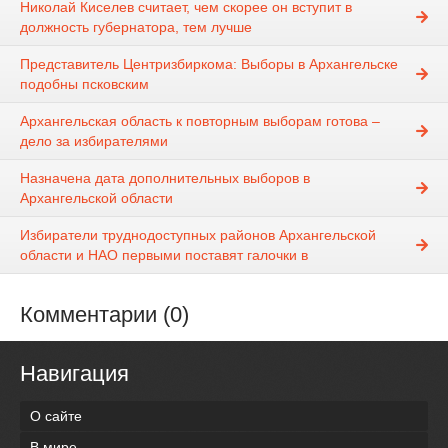
Николай Киселев считает, чем скорее он вступит в
должность губернатора, тем лучше
Представитель Центризбиркома: Выборы в Архангельске
подобны псковским
Архангельская область к повторным выборам готова –
дело за избирателями
Назначена дата дополнительных выборов в
Архангельской области
Избиратели труднодоступных районов Архангельской
области и НАО первыми поставят галочки в
Комментарии (0)
Навигация
О сайте
В мире