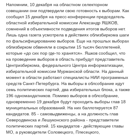
Напомним, 10 декабря на областном селекторном
совещании они подтвердили свою готовность к выборам. Как
сообщил 15 декабря на пресс-конференции председатель
областной избирательной комиссии Александр ЯШКОВ,
сомнений в объективности подведения итогов выборов нет.
Лишь одна газета усмотрела в действиях облизбиркома шаги
по фальсифицированию выборов. Еще на прошлых выборах
облизбирком обвиняли в сокрытии 15 тысяч бюллетеней,
которые «до сих пор где-то хранятся». Яшков сообщил, что
на проведение выборов в область прибудут представитель
Центризбиркома, федерального Центра информатизации,
избирательной комиссии Мурманской области. На данный
момент в области работают специалисты НИИ программных
средств Санкт-Петербурга. На выборы в облсобрание идут
семь политических партий, два избирательных блока, а также
196 одномандатников. Помимо выборов в облсобрание,
одновременно 19 декабря будут проходить выборы глав 18
муниципальных образований. На них баллотируется 87
кандидатов. 85 - самовыдвиженцы, а на должность глав
Северодвинска и Лешуконского района - представители
политических партий. 15 кандидатов - действующие главы
МО, а руководители Соловецкого, Плесецкого,