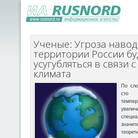
Ученые: Угроза наво
территории России бу
усугубляться в связи 
климата
По сло
сто 
темп
увелич
специ
значи
теоре