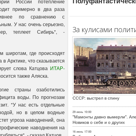
Полуфантастическ
тории России потепление
одит примерно в два раза
сивнее по сравнению с
ьным. У нас очень серьезно,
За кулисами полит
мер, теплеет Сибирь", -
им широтам, где происходят
а в Арктике, что сказывается
тирует слова Катцова
ИТАР-
осится также Аляска.
гие страны озаботились
фицита воды. По прогнозам
СССР: выстрел в спину
зит. "У нас есть отдельные
водой, но в целом водные
29 июнь
10:00
"Мамонты давно вымерли". Ал
стет угроза наводнений, она
Новиков о себе и о других
строфические наводнения на
16 июнь
17:00
губляться", - сказал Катцов.