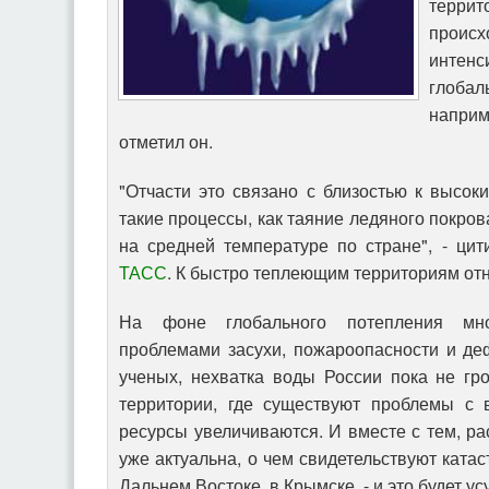
терри
происх
интен
глобал
напри
отметил он.
"Отчасти это связано с близостью к высок
такие процессы, как таяние ледяного покров
на средней температуре по стране", - ци
ТАСС
. К быстро теплеющим территориям отн
На фоне глобального потепления мно
проблемами засухи, пожароопасности и де
ученых, нехватка воды России пока не гро
территории, где существуют проблемы с 
ресурсы увеличиваются. И вместе с тем, ра
уже актуальна, о чем свидетельствуют ката
Дальнем Востоке, в Крымске, - и это будет усу