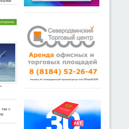
реалки
материалы
»
 так с
ев