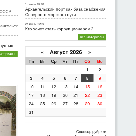
15 июль
09:00
Архангельский порт как база снабжения
 СССР
Северного морского пути
25 июнь
10:19
хангельск
Кто хочет стать коррупционером?
все материалы
грустью
«
Август 2026 »
материалы
Пн
Вт
Ср
Чт
Пт
Сб
Вс
1
2
3
4
5
6
7
8
9
10
11
12
13
14
15
16
17
18
19
20
21
22
23
24
25
26
27
28
29
30
31
Спонсор рубрики