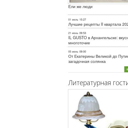
Ели же люди
01 июль
15:27
Лучшие рецепты II квартала 20
21 июнь
09:53
IL GUSTO в Архангельске: вкус
многоточие
05 июнь
09:00
От Екатерины Великой до Пути
загадочная солянка
Литературная гост