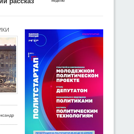
ий рассказ
неделю
ики
ександр