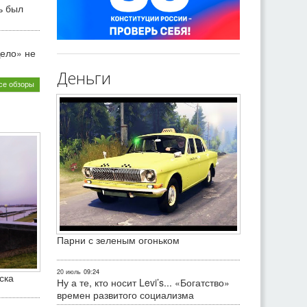
ь был
ело» не
Деньги
се обзоры
Парни с зеленым огоньком
20 июль
09:24
ска
Ну а те, кто носит Levi’s... «Богатство»
времен развитого социализма