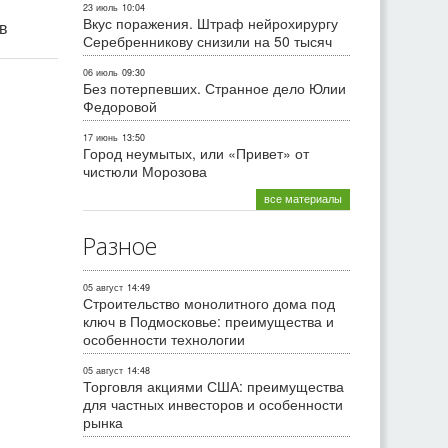
23 июль
10:04
Вкус поражения. Штраф нейрохирургу
ив
Серебренникову снизили на 50 тысяч
06 июль
09:30
Без потерпевших. Странное дело Юлии
Федоровой
17 июнь
13:50
Город неумытых, или «Привет» от
чистюли Морозова
все материалы
Разное
05 август
14:49
Строительство монолитного дома под
ключ в Подмосковье: преимущества и
особенности технологии
05 август
14:48
Торговля акциями США: преимущества
для частных инвесторов и особенности
рынка