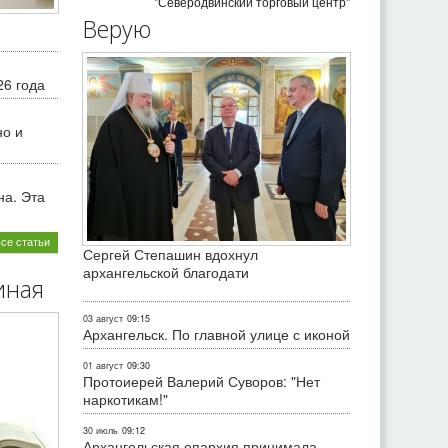
"Северодвинский торговый центр"
Верую
26 года
но и
на. Эта
все статьи
Сергей Степашин вдохнул
архангельской благодати
иная
03 август
09:15
Архангельск. По главной улице с иконой
01 август
09:30
Протоиерей Валерий Суворов: "Нет
наркотикам!"
30 июль
09:12
Архангельская епархия принимала