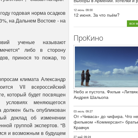
Выборы в Армении: хотелки и 
12 июнь
09:00
году годовая норма осадков
12 июня. За что пьём?
%, на Дальнем Востоке - на
все 
ПроКино
овий ученые называют
"мечется" либо в сторону
ов, принося то пожар, то
опросам климата Александр
ится VII всероссийский
Небо и пустота. Фильм «Литвяк
ге, который будет посвящен
Андрея Шальопа
 в условиях меняющегося
да должен быть опубликован
03 июль
09:27
От «Чиваса» до чифира. Что не
ный доклад об изменении
фильмом «Коммерсант» брать
нной группой экспертов. "В
Кравчук
мся и возможным в будущем
27 май
09:24