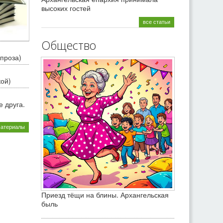
высоких гостей
все статьи
Общество
проза)
кой)
 друга.
материалы
Приезд тёщи на блины. Архангельская
быль