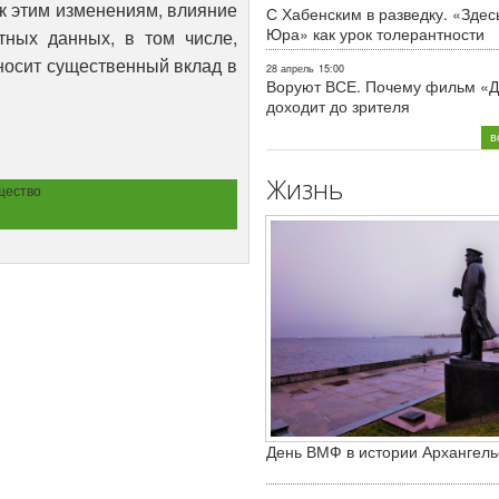
к этим изменениям, влияние
С Хабенским в разведку. «Здес
Юра» как урок толерантности
тных данных, в том числе,
носит существенный вклад в
28 апрель
15:00
Воруют ВСЕ. Почему фильм «Д
доходит до зрителя
в
Жизнь
щество
День ВМФ в истории Архангель