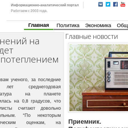
Информационно-аналитический портал
Работаем с 2003 года.
Главная
Политика
Экономика
Общ
Главные новости
днений на
дет
с потеплением
вам ученого, за последние
лет среднегодовая
ература на планете
илась на 0,8 градусов, что
алисты считают довольно
тельным. "По некоторым
Приемник.
тическим оценкам, на