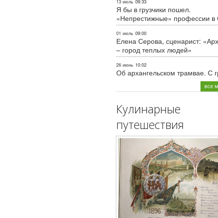
13 июль
09:33
Я бы в грузчики пошел.
«Непрестижные» профессии в
01 июль
09:00
Елена Серова, сценарист: «Ар
– город теплых людей»
26 июнь
10:02
Об архангельском трамвае. С 
все 
Кулинарные
путешествия