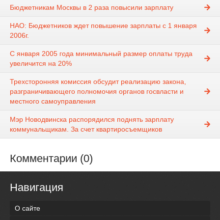
Бюджетникам Москвы в 2 раза повысили зарплату
НАО: Бюджетников ждет повышение зарплаты с 1 января
2006г.
С января 2005 года минимальный размер оплаты труда
увеличится на 20%
Трехсторонняя комиссия обсудит реализацию закона,
разграничивающего полномочия органов госвласти и
местного самоуправления
Мэр Новодвинска распорядился поднять зарплату
коммунальщикам. За счет квартиросъемщиков
Комментарии (0)
Навигация
О сайте