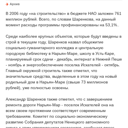
Архив
В 2006 году «на строительство» в бюджете НАО заложен 761
миллион рублей. Всего, по словам Шаренкова, на данный
момент расходы программы профинансированы на 53,1%..
Среди наиболее крупных объектов, которые будут введены в
строй в текущем году, Шаренков назвал общежитие
социально-гуманитарного колледжа и центральную
городскую библиотеку в Нарьян-Маре, школу в Усть-Каре,
планируемый срок сдачи - декабрь, интернат в Нижней Пеше
- ноябрь и энергообеспечение поселка Искателей - октябрь.
Главный окружной строитель также отметил, что
значительные средства, выделенные в этом году на новый
родильный дом в Нарьян-Маре (свыше 73 миллионов
рублей), уже полностью освоены.
Александр Шаренков также отметил, что с завершением
ремонта дороги Нарьян-Мар - поселок Искателей она на
всем своем протяжении соответствует современным
требованиям. Комитет по социально-экономическому
развитию Собрания депутатов Ненецкого автономного
округа с этим утверждением согласился, сообщает пресс-