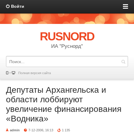
Войти
RUSNORD
ИА "Руснорд"
Полная версия сайта
Депутаты Архангельска и
области лоббируют
увеличение финансирования
«Водника»
admin
7-12-2006, 16:13
1 135