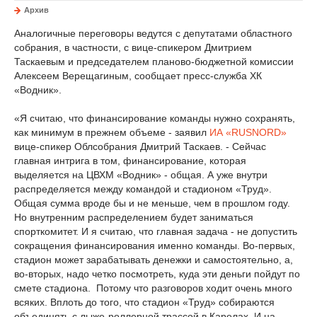
Архив
Аналогичные переговоры ведутся с депутатами областного
собрания, в частности, с вице-спикером Дмитрием
Таскаевым и председателем планово-бюджетной комиссии
Алексеем Верещагиным, сообщает пресс-служба ХК
«Водник».
«Я считаю, что финансирование команды нужно сохранять,
как минимум в прежнем объеме - заявил
ИА «RUSNORD»
вице-спикер Облсобрания Дмитрий Таскаев. - Сейчас
главная интрига в том, финансирование, которая
выделяется на ЦВХМ «Водник» - общая. А уже внутри
распределяется между командой и стадионом «Труд».
Общая сумма вроде бы и не меньше, чем в прошлом году.
Но внутренним распределением будет заниматься
спорткомитет. И я считаю, что главная задача - не допустить
сокращения финансирования именно команды. Во-первых,
стадион может зарабатывать денежки и самостоятельно, а,
во-вторых, надо четко посмотреть, куда эти деньги пойдут по
смете стадиона. Потому что разговоров ходит очень много
всяких. Вплоть до того, что стадион «Труд» собираются
объединять с лыже-роллерной трассой в Карелах. И на