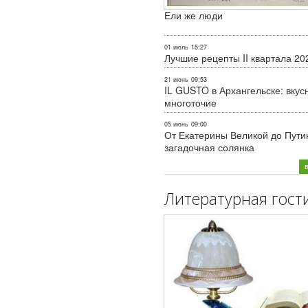
Ели же люди
01 июль
15:27
Лучшие рецепты II квартала 20
21 июнь
09:53
IL GUSTO в Архангельске: вкус
многоточие
05 июнь
09:00
От Екатерины Великой до Пути
загадочная солянка
Литературная гост