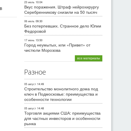
23 июль
10:04
Вкус поражения. Штраф нейрохирургу
ив
Серебренникову снизили на 50 тысяч
06 июль
09:30
Без потерпевших. Странное дело Юлии
Федоровой
17 июнь
13:50
Город неумытых, или «Привет» от
чистюли Морозова
все материалы
Разное
05 август
14:49
Строительство монолитного дома под
ключ в Подмосковье: преимущества и
особенности технологии
05 август
14:48
Торговля акциями США: преимущества
для частных инвесторов и особенности
рынка