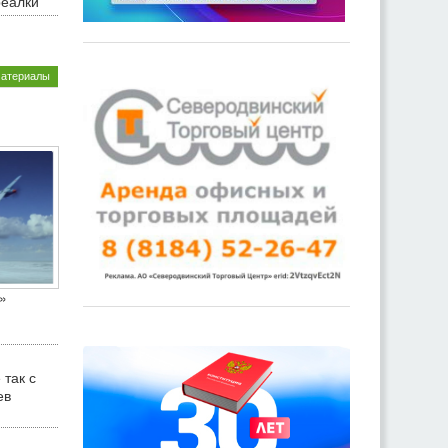
реалки
материалы
»
 так с
ев