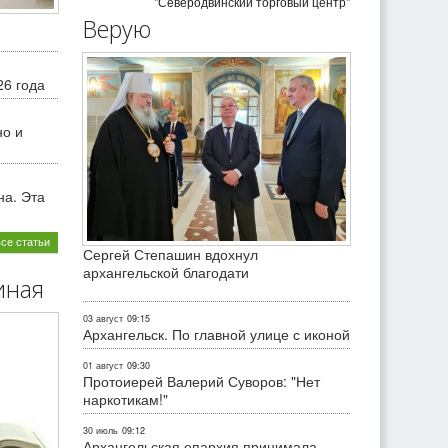
"Северодвинский торговый центр"
Верую
26 года
но и
на. Эта
все статьи
Сергей Степашин вдохнул
архангельской благодати
иная
03 август
09:15
Архангельск. По главной улице с иконой
01 август
09:30
Протоиерей Валерий Суворов: "Нет
наркотикам!"
30 июль
09:12
Архангельская епархия принимала