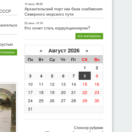
15 июль
09:00
Архангельский порт как база снабжения
 СССР
Северного морского пути
25 июнь
10:19
хангельск
Кто хочет стать коррупционером?
все материалы
грустью
«
Август 2026 »
материалы
Пн
Вт
Ср
Чт
Пт
Сб
Вс
1
2
3
4
5
6
7
8
9
10
11
12
13
14
15
16
17
18
19
20
21
22
23
24
25
26
27
28
29
30
31
Спонсор рубрики