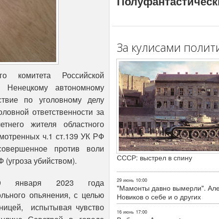
Полуфантастическ
За кулисами полит
го комитета Российской
и Ненецкому автономному
ствие по уголовному делу
оловной ответственности за
етнего жителя областного
мотренных ч.1 ст.139 УК РФ
совершенное против воли
СССР: выстрел в спину
Ф (угроза убийством).
9 января 2023 года
29 июнь
10:00
"Мамонты давно вымерли". Ал
льного опьянения, с целью
Новиков о себе и о других
ницей, испытывая чувство
16 июнь
17:00