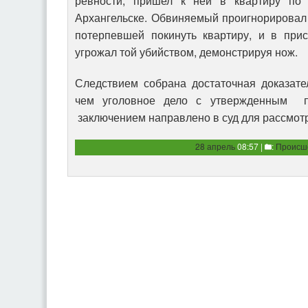
ревности, пришел к ней в квартиру по
Архангельске. Обвиняемый проигнорировал
потерпевшей покинуть квартиру, и в прис
угрожал той убийством, демонстрируя нож.
Следствием собрана достаточная доказате
чем уголовное дело с утвержденным п
заключением направлено в суд для рассмотр
28 апрель
08:57 |
:
Происш