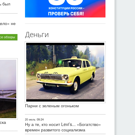
ь был
ело» не
Деньги
се обзоры
Парни с зеленым огоньком
20 июль
09:24
ска
Ну а те, кто носит Levi’s... «Богатство»
времен развитого социализма