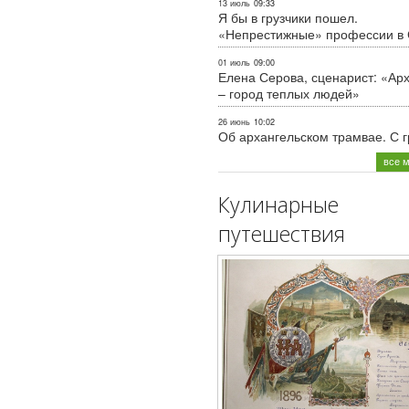
13 июль
09:33
Я бы в грузчики пошел.
«Непрестижные» профессии в
01 июль
09:00
Елена Серова, сценарист: «Ар
– город теплых людей»
26 июнь
10:02
Об архангельском трамвае. С 
все 
Кулинарные
путешествия