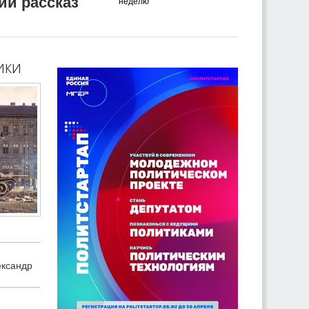
ий рассказ
неделю
ики
ександр