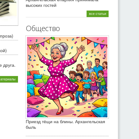
высоких гостей
все статьи
Общество
проза)
кой)
 друга.
материалы
Приезд тёщи на блины. Архангельская
быль