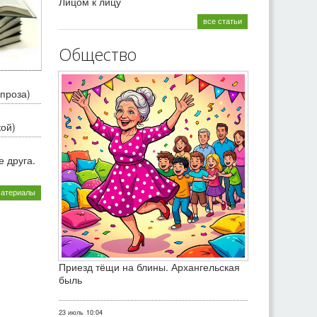
Лицом к лицу
все статьи
Общество
проза)
кой)
 друга.
материалы
Приезд тёщи на блины. Архангельская
быль
23 июль
10:04