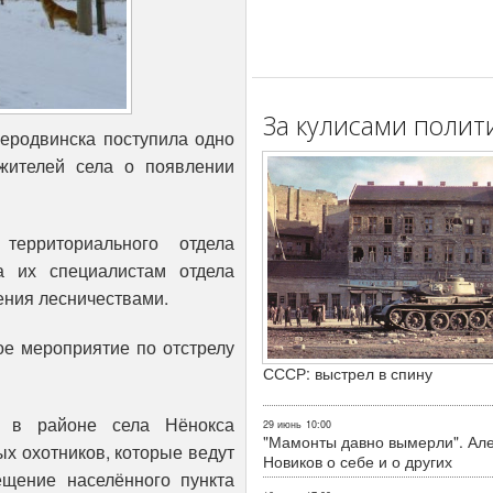
За кулисами полит
еродвинска поступила одно
жителей села о появлении
территориального отдела
а их специалистам отдела
ения лесничествами.
ое мероприятие по отстрелу
СССР: выстрел в спину
 в районе села Нёнокса
29 июнь
10:00
"Мамонты давно вымерли". Ал
х охотников, которые ведут
Новиков о себе и о других
ещение населённого пункта