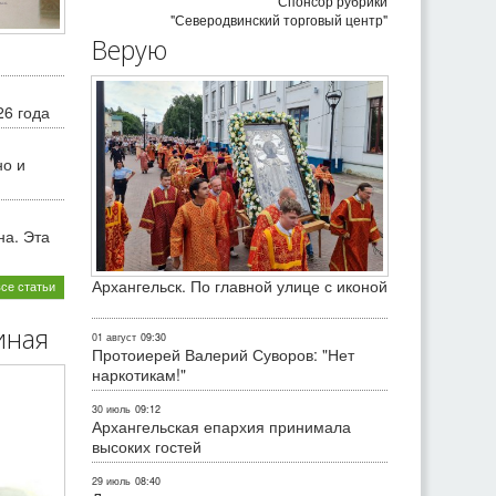
Спонсор рубрики
"Северодвинский торговый центр"
Верую
26 года
но и
на. Эта
Архангельск. По главной улице с иконой
все статьи
иная
01 август
09:30
Протоиерей Валерий Суворов: "Нет
наркотикам!"
30 июль
09:12
Архангельская епархия принимала
высоких гостей
29 июль
08:40