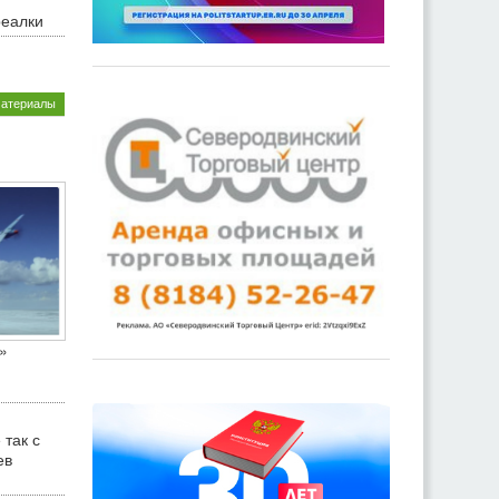
реалки
материалы
»
 так с
ев