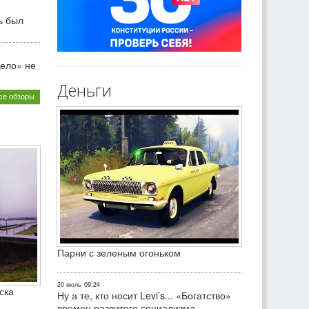
ь был
ело» не
Деньги
се обзоры
Парни с зеленым огоньком
20 июль
09:24
ска
Ну а те, кто носит Levi’s... «Богатство»
времен развитого социализма