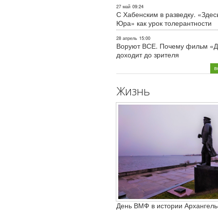
27 май
09:24
С Хабенским в разведку. «Здес
Юра» как урок толерантности
28 апрель
15:00
Воруют ВСЕ. Почему фильм «Д
доходит до зрителя
в
Жизнь
День ВМФ в истории Архангель