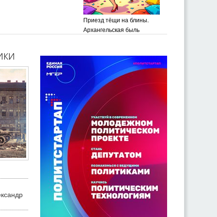
Приезд тёщи на блины.
Архангельская быль
ики
ександр