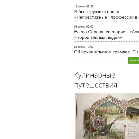
13 июль
09:33
Я бы в грузчики пошел.
«Непрестижные» профессии в
01 июль
09:00
Елена Серова, сценарист: «Ар
– город теплых людей»
26 июнь
10:02
Об архангельском трамвае. С 
все 
Кулинарные
путешествия