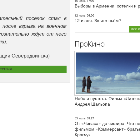
16 июнь
17:00
Выборы в Армении: хотелки и 
12 июнь
09:00
ательный поселок стал в
12 июня. За что пьём?
 после взрыва на военном
все 
сознательно ждут от него
ки.
ПроКино
ации Северодвинска)
ествия
Небо и пустота. Фильм «Литвяк
Андрея Шальопа
03 июль
09:27
От «Чиваса» до чифира. Что не
фильмом «Коммерсант» брать
Кравчук