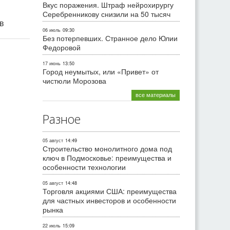
Вкус поражения. Штраф нейрохирургу
Серебренникову снизили на 50 тысяч
ив
06 июль
09:30
Без потерпевших. Странное дело Юлии
Федоровой
17 июнь
13:50
Город неумытых, или «Привет» от
чистюли Морозова
все материалы
Разное
05 август
14:49
Строительство монолитного дома под
ключ в Подмосковье: преимущества и
особенности технологии
05 август
14:48
Торговля акциями США: преимущества
для частных инвесторов и особенности
рынка
22 июль
15:09