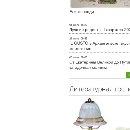
Ели же люди
01 июль
15:27
Лучшие рецепты II квартала 20
21 июнь
09:53
IL GUSTO в Архангельске: вкус
многоточие
05 июнь
09:00
От Екатерины Великой до Пути
загадочная солянка
Литературная гост