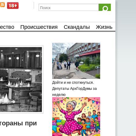
ество
Происшествия
Скандалы
Жизнь
Дойти и не споткнуться.
Депутаты АрхГорДумы за
неделю
тораны при