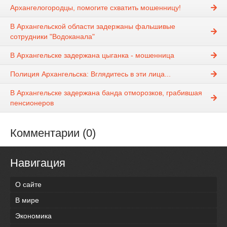
Архангелогородцы, помогите схватить мошенницу!
В Архангельской области задержаны фальшивые
сотрудники "Водоканала"
В Архангельске задержана цыганка - мошенница
Полиция Архангельска: Вглядитесь в эти лица...
В Архангельске задержана банда отморозков, грабившая
пенсионеров
Комментарии (0)
Навигация
О сайте
В мире
Экономика