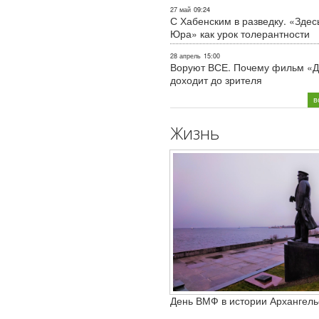
27 май
09:24
С Хабенским в разведку. «Здес
Юра» как урок толерантности
28 апрель
15:00
Воруют ВСЕ. Почему фильм «Д
доходит до зрителя
в
Жизнь
День ВМФ в истории Архангель