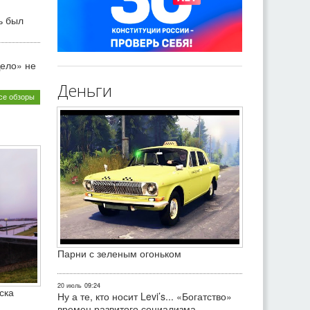
ь был
ело» не
Деньги
се обзоры
Парни с зеленым огоньком
20 июль
09:24
ска
Ну а те, кто носит Levi’s... «Богатство»
времен развитого социализма