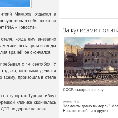
митрий Макаров отдыхал в
 почувствовал себя плохо во
ает РИА «Новости».
За кулисами полит
отеля, когда ему внезапно
 заметили, вытащили из воды
илия врачей, он скончался.
пребывал с 14 сентября. У
с отдыха, которыми делился
о всему, произошла в отеле
СССР: выстрел в спину
а на курортах Турции гибнут
урецкой клинике скончалась
29 июнь
10:00
"Мамонты давно вымерли". Ал
ДТП по дороге на пляж.
Новиков о себе и о других