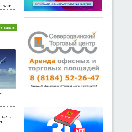
реалки
материалы
»
 так с
ев