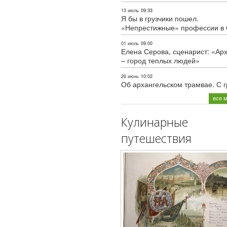
13 июль
09:33
Я бы в грузчики пошел.
«Непрестижные» профессии в
01 июль
09:00
Елена Серова, сценарист: «Ар
– город теплых людей»
26 июнь
10:02
Об архангельском трамвае. С 
все 
Кулинарные
путешествия