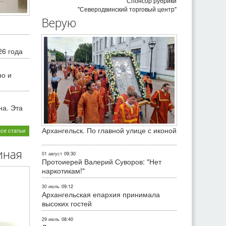
Спонсор рубрики
"Северодвинский торговый центр"
Верую
26 года
но и
на. Эта
Архангельск. По главной улице с иконой
все статьи
иная
01 август
09:30
Протоиерей Валерий Суворов: "Нет
наркотикам!"
30 июль
09:12
Архангельская епархия принимала
высоких гостей
29 июль
08:40