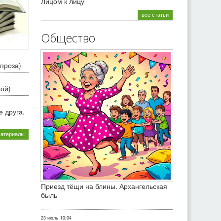
Лицом к лицу
все статьи
Общество
проза)
кой)
 друга.
материалы
Приезд тёщи на блины. Архангельская
быль
23 июль
10:04