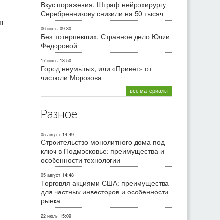
Вкус поражения. Штраф нейрохирургу
Серебренникову снизили на 50 тысяч
ив
06 июль
09:30
Без потерпевших. Странное дело Юлии
Федоровой
17 июнь
13:50
Город неумытых, или «Привет» от
чистюли Морозова
все материалы
Разное
05 август
14:49
Строительство монолитного дома под
ключ в Подмосковье: преимущества и
особенности технологии
05 август
14:48
Торговля акциями США: преимущества
для частных инвесторов и особенности
рынка
22 июль
15:09