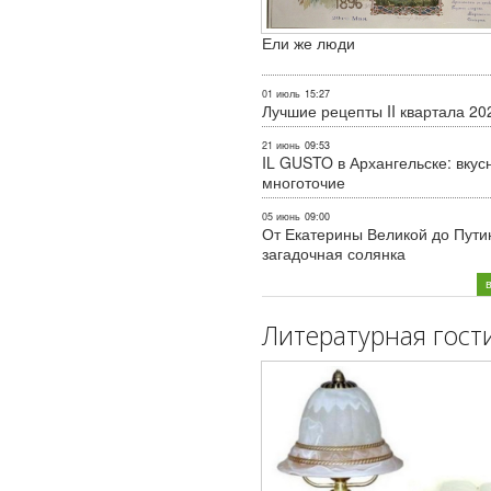
Ели же люди
01 июль
15:27
Лучшие рецепты II квартала 20
21 июнь
09:53
IL GUSTO в Архангельске: вкус
многоточие
05 июнь
09:00
От Екатерины Великой до Пути
загадочная солянка
Литературная гост