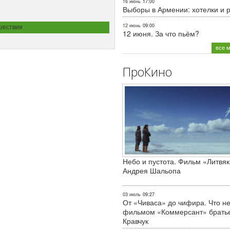
16 июнь
17:00
Выборы в Армении: хотелки и 
12 июнь
09:00
шествия
12 июня. За что пьём?
все 
ПроКино
Небо и пустота. Фильм «Литвяк
Андрея Шальопа
03 июль
09:27
От «Чиваса» до чифира. Что не
фильмом «Коммерсант» брать
Кравчук