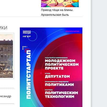
Приезд тёщи на блины.
Архангельская быль
ики
ександр