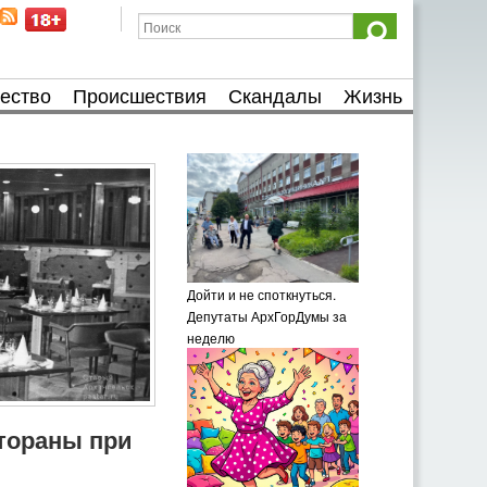
ество
Происшествия
Скандалы
Жизнь
Дойти и не споткнуться.
Депутаты АрхГорДумы за
неделю
тораны при